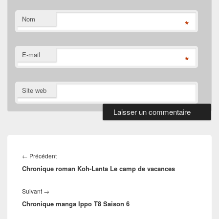
Nom
*
E-mail
*
Site web
Navigation
de
Article
←
Précédent
l’article
Chronique roman Koh-Lanta Le camp de vacances
précédent :
Article
Suivant
→
Chronique manga Ippo T8 Saison 6
suivant :