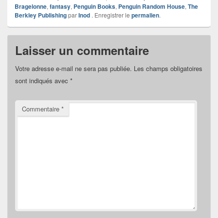
Bragelonne
,
fantasy
,
Penguin Books
,
Penguin Random House
,
The
Berkley Publishing
par
Inod
. Enregistrer le
permalien
.
Laisser un commentaire
Votre adresse e-mail ne sera pas publiée.
Les champs obligatoires
sont indiqués avec
*
Commentaire
*