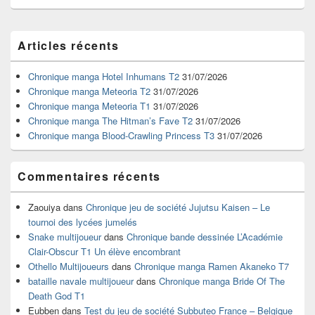
Zone
Articles récents
principale
de
widget
Chronique manga Hotel Inhumans T2
31/07/2026
pour
Chronique manga Meteoria T2
31/07/2026
la
Chronique manga Meteoria T1
31/07/2026
barre
Chronique manga The Hitman’s Fave T2
31/07/2026
latérale
Chronique manga Blood-Crawling Princess T3
31/07/2026
Commentaires récents
Zaouiya
dans
Chronique jeu de société Jujutsu Kaisen – Le
tournoi des lycées jumelés
Snake multijoueur
dans
Chronique bande dessinée L’Académie
Clair-Obscur T1 Un élève encombrant
Othello Multijoueurs
dans
Chronique manga Ramen Akaneko T7
bataille navale multijoueur
dans
Chronique manga Bride Of The
Death God T1
Eubben
dans
Test du jeu de société Subbuteo France – Belgique