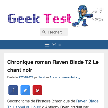
GeekTest
Recherche :
Blog jeux-vidéo et high-tech
Rechercher
Menu
Chronique roman Raven Blade T2 Le
chant noir
Posté le
22/06/2021
par
Inod
—
Aucun commentaire ↓
Second tome de l’histoire (chronique de
Raven Blade
T1 L’appel du Loup
) d’Anthony Ryan, traduit par