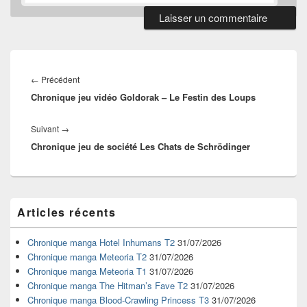
Navigation
de
Article
←
Précédent
l’article
Chronique jeu vidéo Goldorak – Le Festin des Loups
précédent :
Article
Suivant
→
Chronique jeu de société Les Chats de Schrödinger
suivant :
Zone
Articles récents
principale
de
widget
Chronique manga Hotel Inhumans T2
31/07/2026
pour
Chronique manga Meteoria T2
31/07/2026
la
Chronique manga Meteoria T1
31/07/2026
barre
Chronique manga The Hitman’s Fave T2
31/07/2026
latérale
Chronique manga Blood-Crawling Princess T3
31/07/2026