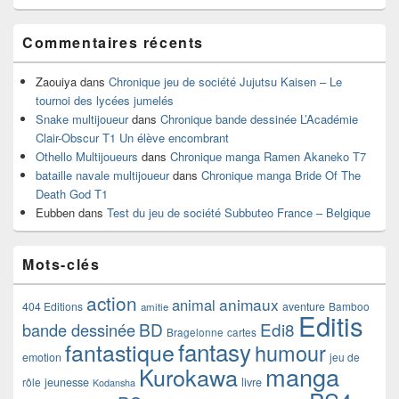
Commentaires récents
Zaouiya
dans
Chronique jeu de société Jujutsu Kaisen – Le
tournoi des lycées jumelés
Snake multijoueur
dans
Chronique bande dessinée L’Académie
Clair-Obscur T1 Un élève encombrant
Othello Multijoueurs
dans
Chronique manga Ramen Akaneko T7
bataille navale multijoueur
dans
Chronique manga Bride Of The
Death God T1
Eubben
dans
Test du jeu de société Subbuteo France – Belgique
Mots-clés
action
animaux
animal
404 Editions
aventure
Bamboo
amitie
Editis
BD
Edi8
bande dessinée
Bragelonne
cartes
fantasy
fantastique
humour
emotion
jeu de
manga
Kurokawa
rôle
jeunesse
livre
Kodansha