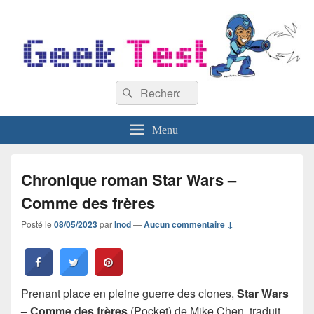
GeekTest
Recherche :
Blog jeux-vidéo et high-tech
Rechercher
Menu
Chronique roman Star Wars –
Comme des frères
Posté le
08/05/2023
par
Inod
—
Aucun commentaire ↓
Prenant place en pleine guerre des clones,
Star Wars
– Comme des frères
(Pocket) de Mike Chen, traduit