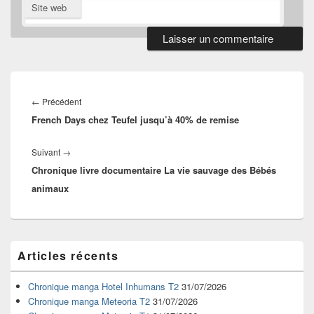
Site web
Navigation
de
Article
←
Précédent
l’article
French Days chez Teufel jusqu’à 40% de remise
précédent :
Article
Suivant
→
Chronique livre documentaire La vie sauvage des Bébés
suivant :
animaux
Zone
Articles récents
principale
de
widget
Chronique manga Hotel Inhumans T2
31/07/2026
pour
Chronique manga Meteoria T2
31/07/2026
la