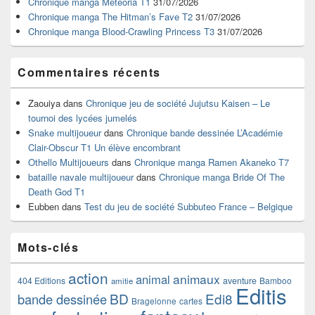
Chronique manga Meteoria T1
31/07/2026
barre
Chronique manga The Hitman’s Fave T2
31/07/2026
latérale
Chronique manga Blood-Crawling Princess T3
31/07/2026
Commentaires récents
Zaouiya
dans
Chronique jeu de société Jujutsu Kaisen – Le
tournoi des lycées jumelés
Snake multijoueur
dans
Chronique bande dessinée L’Académie
Clair-Obscur T1 Un élève encombrant
Othello Multijoueurs
dans
Chronique manga Ramen Akaneko T7
bataille navale multijoueur
dans
Chronique manga Bride Of The
Death God T1
Eubben
dans
Test du jeu de société Subbuteo France – Belgique
Mots-clés
action
animaux
animal
404 Editions
aventure
Bamboo
amitie
Editis
BD
Edi8
bande dessinée
Bragelonne
cartes