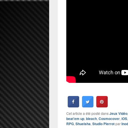
Cet article a été posté dans
Jeux Vidéo
beat'em up
,
bleach
,
Cosmocover
,
iOS
RPG
,
Shueisha
,
Studio Pierrot
par
Ino