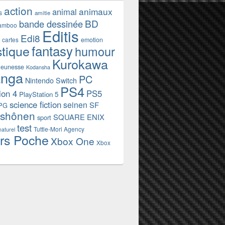
action
animaux
animal
s
amitie
BD
bande dessinée
amboo
Editis
Edi8
emotion
cartes
fantasy
stique
humour
Kurokawa
jeunesse
Kodansha
nga
PC
Nintendo Switch
PS4
ion 4
PS5
PlayStation 5
science fiction
seinen
SF
PG
shônen
SQUARE ENIX
sport
test
Tuttle-Mori Agency
naturel
rs Poche
Xbox One
Xbox