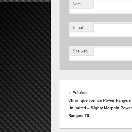
Nom
E-mail
Site web
Navigation
de
Article
←
Précédent
l’article
Chronique comics Power Rangers
précédent :
Unlimited – Mighty Morphin Power
Rangers T0