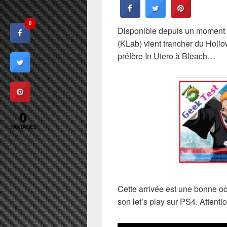
0
Disponible depuis un moment 
(KLab) vient trancher du Hollo
préfère In Utero à Bleach…
0
PARTAGES
Cette arrivée est une bonne o
son let’s play sur PS4. Attentio