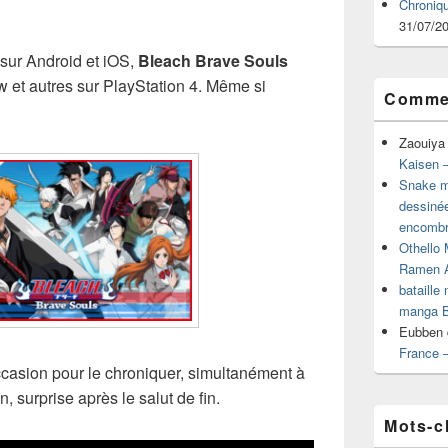
Chroniq
31/07/2
sur Android et iOS,
Bleach Brave Souls
w et autres sur PlayStation 4. Même si
Commen
Zaouiya
Kaisen –
Snake mu
dessiné
encombr
Othello 
Ramen 
bataille
manga B
Eubben
France 
ccasion pour le chroniquer, simultanément à
n, surprise après le salut de fin.
Mots-c