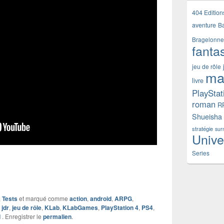
404 Edition
aventure
B
Bragelonne
fanta
jeu de rôle
ma
livre
PlayStat
roman
R
Shueisha
stratégie
sur
Unive
Series
,
Tests
et marqué comme
action
,
android
,
ARPG
,
,
jdr
,
jeu de rôle
,
KLab
,
KLabGames
,
PlayStation 4
,
PS4
,
d
. Enregistrer le
permalien
.