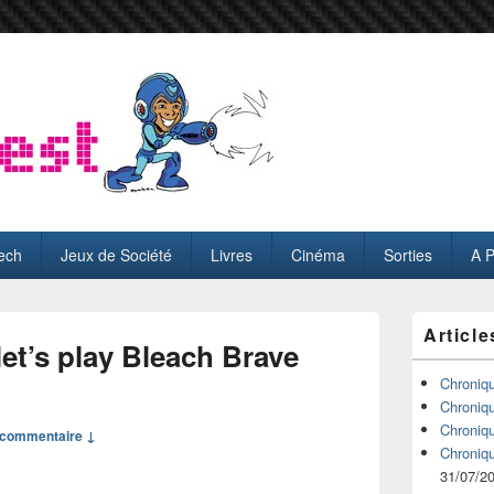
ech
Jeux de Société
Livres
Cinéma
Sorties
A 
Zone
Article
principale
et’s play Bleach Brave
de
widget
Chroniq
pour
Chroniq
la
Chroniq
commentaire ↓
barre
Chroniq
latérale
31/07/2