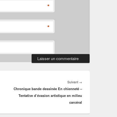
*
*
Article
Suivant
→
Chronique bande dessinée En chienneté –
suivant :
Tentative d’évasion artistique en milieu
carcéral