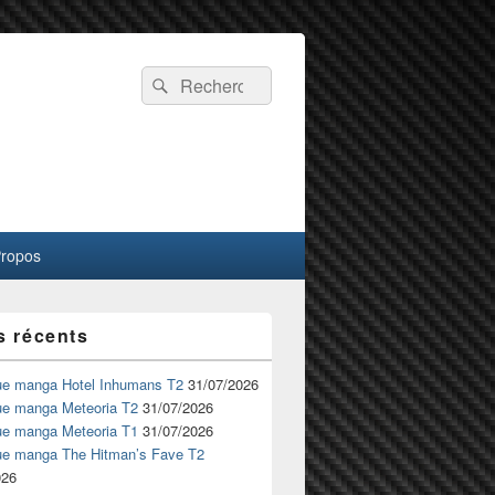
Recherche :
Rechercher
Propos
s récents
ue manga Hotel Inhumans T2
31/07/2026
ue manga Meteoria T2
31/07/2026
ue manga Meteoria T1
31/07/2026
ue manga The Hitman’s Fave T2
026