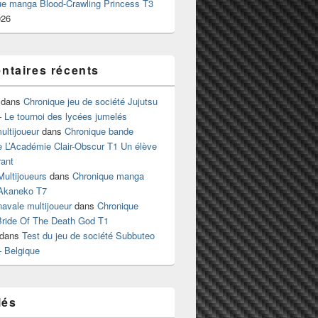
ue manga Blood-Crawling Princess T3
026
taires récents
dans
Chronique jeu de société Jujutsu
 Le tournoi des lycées jumelés
ltijoueur
dans
Chronique bande
e L’Académie Clair-Obscur T1 Un élève
ant
Multijoueurs
dans
Chronique manga
Akaneko T7
 navale multijoueur
dans
Chronique
ride Of The Death God T1
dans
Test du jeu de société Subbuteo
– Belgique
lés