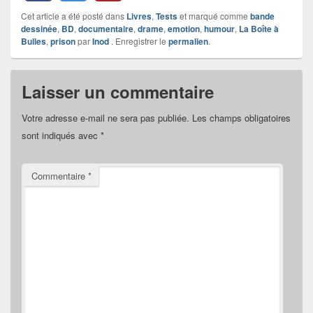
Cet article a été posté dans
Livres
,
Tests
et marqué comme
bande
dessinée
,
BD
,
documentaire
,
drame
,
emotion
,
humour
,
La Boîte à
Bulles
,
prison
par
Inod
. Enregistrer le
permalien
.
Laisser un commentaire
Votre adresse e-mail ne sera pas publiée.
Les champs obligatoires
sont indiqués avec
*
Commentaire
*