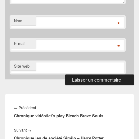
Nom
*
E-mail
*
Site web
Navigation
de
Article
←
Précédent
l’article
Chronique vidéo/let’s play Bleach Brave Souls
précédent :
Article
Suivant
→
Chronique jeu de société Similo – Harry Potter
suivant :