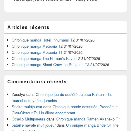
Zone
Articles récents
principale
de
widget
Chronique manga Hotel Inhumans T2
31/07/2026
pour
Chronique manga Meteoria T2
31/07/2026
la
Chronique manga Meteoria T1
31/07/2026
barre
Chronique manga The Hitman’s Fave T2
31/07/2026
latérale
Chronique manga Blood-Crawling Princess T3
31/07/2026
Commentaires récents
Zaouiya
dans
Chronique jeu de société Jujutsu Kaisen – Le
tournoi des lycées jumelés
Snake multijoueur
dans
Chronique bande dessinée L’Académie
Clair-Obscur T1 Un élève encombrant
Othello Multijoueurs
dans
Chronique manga Ramen Akaneko T7
bataille navale multijoueur
dans
Chronique manga Bride Of The