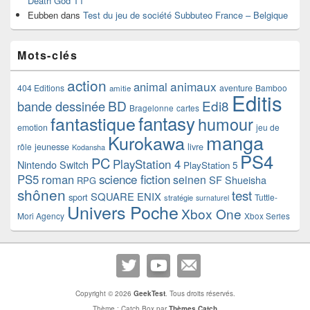
Death God T1
Eubben
dans
Test du jeu de société Subbuteo France – Belgique
Mots-clés
action
animaux
animal
404 Editions
aventure
Bamboo
amitie
Editis
BD
Edi8
bande dessinée
Bragelonne
cartes
fantasy
fantastique
humour
emotion
jeu de
manga
Kurokawa
rôle
jeunesse
livre
Kodansha
PS4
PC
PlayStation 4
Nintendo Switch
PlayStation 5
PS5
roman
science fiction
seinen
SF
Shueisha
RPG
shônen
test
SQUARE ENIX
sport
Tuttle-
stratégie
surnaturel
Univers Poche
Xbox One
Mori Agency
Xbox Series
Copyright © 2026
GeekTest
. Tous droits réservés.
Thème : Catch Box par
Thèmes Catch