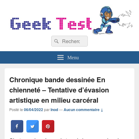
GeekTest
Recherche :
Blog jeux-vidéo et high-tech
Rechercher
Menu
Chronique bande dessinée En
chienneté – Tentative d’évasion
artistique en milieu carcéral
Posté le
06/04/2022
par
Inod
—
Aucun commentaire ↓