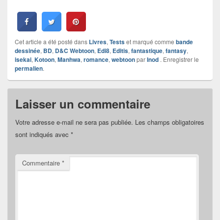
Cet article a été posté dans
Livres
,
Tests
et marqué comme
bande
dessinée
,
BD
,
D&C Webtoon
,
Edi8
,
Editis
,
fantastique
,
fantasy
,
isekai
,
Kotoon
,
Manhwa
,
romance
,
webtoon
par
Inod
. Enregistrer le
permalien
.
Laisser un commentaire
Votre adresse e-mail ne sera pas publiée.
Les champs obligatoires
sont indiqués avec
*
Commentaire
*