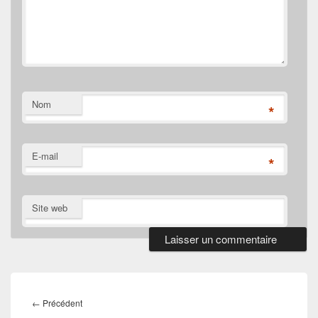
Nom
*
E-mail
*
Site web
Navigation
de
Article
←
Précédent
l’article