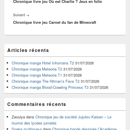
Chronique livre jeu Où est Charlie ? Jeux en folie
précédent :
Article
Suivant
→
Chronique livre jeu Carnet du fan de Minecraft
suivant :
Zone
Articles récents
principale
de
widget
Chronique manga Hotel Inhumans T2
31/07/2026
pour
Chronique manga Meteoria T2
31/07/2026
la
Chronique manga Meteoria T1
31/07/2026
barre
Chronique manga The Hitman’s Fave T2
31/07/2026
latérale
Chronique manga Blood-Crawling Princess T3
31/07/2026
Commentaires récents
Zaouiya
dans
Chronique jeu de société Jujutsu Kaisen – Le
tournoi des lycées jumelés
Snake multijoueur
dans
Chronique bande dessinée L’Académie