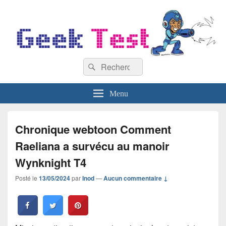
GeekTest
Recherche :
Blog jeux-vidéo et high-tech
Rechercher
Menu
Chronique webtoon Comment
Raeliana a survécu au manoir
Wynknight T4
Posté le
13/05/2024
par
Inod
—
Aucun commentaire ↓