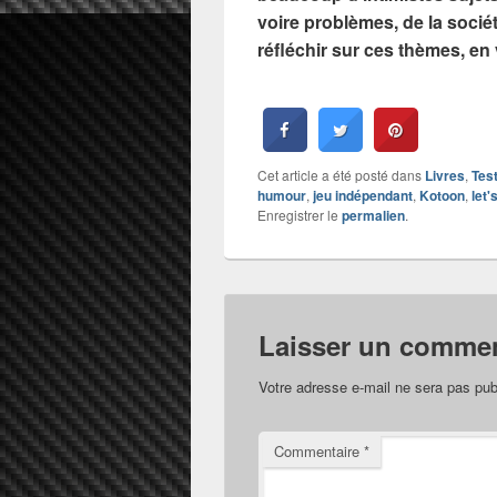
voire problèmes, de la sociét
réfléchir sur ces thèmes, en
Cet article a été posté dans
Livres
,
Tes
humour
,
jeu indépendant
,
Kotoon
,
let'
Enregistrer le
permalien
.
Laisser un commen
Votre adresse e-mail ne sera pas pub
Commentaire
*