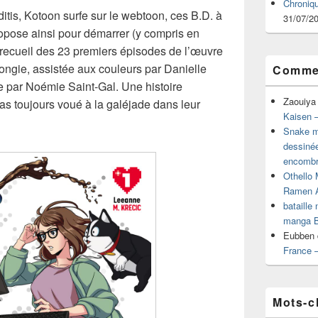
Chroniq
itis, Kotoon surfe sur le webtoon, ces B.D. à
31/07/2
propose ainsi pour démarrer (y compris en
 recueil des 23 premiers épisodes de l’œuvre
ongie, assistée aux couleurs par Danielle
Commen
te par Noémie Saint-Gal. Une histoire
Zaouiya
pas toujours voué à la galéjade dans leur
Kaisen –
Snake mu
dessiné
encombr
Othello 
Ramen 
bataille
manga B
Eubben
France 
Mots-c