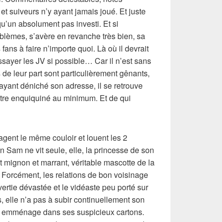
 suiveurs n’y ayant jamais joué. Et juste
u’un absolument pas investi. Et si
oblèmes, s’avère en revanche très bien, sa
fans à faire n’importe quoi. Là où il devrait
ssayer les JV si possible… Car il n’est sans
e leur part sont particulièrement gênants,
 ayant déniché son adresse, il se retrouve
tre enquiquiné au minimum. Et de qui
agent le même couloir et louent les 2
n Sam ne vit seule, elle, la princesse de son
 mignon et marrant, véritable mascotte de la
 Forcément, les relations de bon voisinage
overtie dévastée et le vidéaste peu porté sur
elle n’a pas à subir continuellement son
il emménage dans ses suspicieux cartons.