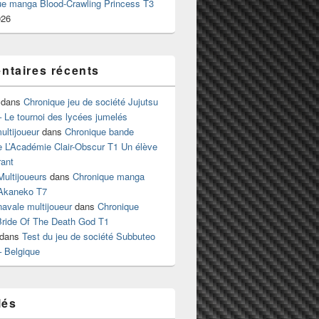
ue manga Blood-Crawling Princess T3
026
taires récents
dans
Chronique jeu de société Jujutsu
 Le tournoi des lycées jumelés
ltijoueur
dans
Chronique bande
e L’Académie Clair-Obscur T1 Un élève
ant
Multijoueurs
dans
Chronique manga
Akaneko T7
 navale multijoueur
dans
Chronique
ride Of The Death God T1
dans
Test du jeu de société Subbuteo
– Belgique
lés