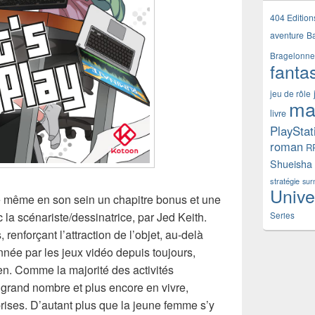
404 Edition
aventure
B
Bragelonne
fanta
jeu de rôle
ma
livre
PlayStat
roman
R
Shueisha
stratégie
sur
Unive
e même en son sein un chapitre bonus et une
ec la scénariste/dessinatrice, par Jed Keith.
Series
, renforçant l’attraction de l’objet, au-delà
née par les jeux vidéo depuis toujours,
en. Comme la majorité des activités
n grand nombre et plus encore en vivre,
rises. D’autant plus que la jeune femme s’y