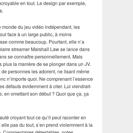
incroyable en tout. Le design par exemple,
s.
le monde du jeu vidéo indépendant, les
tout face à un large public, à moins
isse comme beaucoup. Pourtant, elle n’a
opulaire streamer Marshall Law se lance dans
 sans se connaître personnellement. Mais
s plus la manière de se plonger dans un JV.
 de personnes les adorent, ne lisant même
donc n’importe quoi. Ne comprenant l’essence
es défauts évidemment à citer. Lui viendrait-
vre, en omettant son début ? Quoi que ça, ça
té croyant tout ce qu’il peut raconter en
t elle pas du tout, s’en prend violemment à la
te. Commentaires détestables, notes