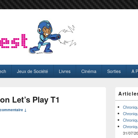
ech
Jeux de Société
Livres
Cinéma
Sorties
A 
Zone
Article
principale
n Let’s Play T1
de
widget
Chroniq
commentaire ↓
pour
Chroniq
la
Chroniq
barre
Chroniq
latérale
31/07/2