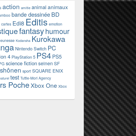
action
animaux
animal
s
amitie
BD
bande dessinée
amboo
Editis
Edi8
emotion
cartes
fantasy
stique
humour
Kurokawa
jeunesse
Kodansha
nga
PC
Nintendo Switch
PS4
ion 4
PS5
PlayStation 5
science fiction
seinen
SF
PG
shônen
SQUARE ENIX
sport
test
Tuttle-Mori Agency
naturel
rs Poche
Xbox One
Xbox