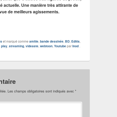
é actuelle. Une manière très attirante de
 vue de meilleurs agissements.
ts
et marqué comme
amitie
,
bande dessinée
,
BD
,
Editis
,
s play
,
streaming
,
videaste
,
webtoon
,
Youtube
par
Inod
.
taire
liée.
Les champs obligatoires sont indiqués avec
*