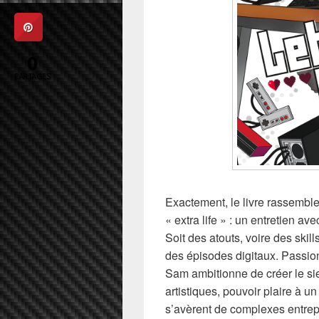
0
PARTAGES
Exactement, le livre rassembl
« extra life » : un entretien av
Soit des atouts, voire des skills
des épisodes digitaux. Passion
Sam ambitionne de créer le si
artistiques, pouvoir plaire à u
s’avèrent de complexes entrep