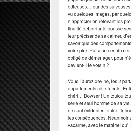
odieuses… par des suiveuses et
vu quelques images, par quelq
n’apprécier en relevant les pr
finalité débordante pousse ses 
leur préciser de se calmer, d’e
savoir que des comportements d
voire pire. Puisque certain.e.s
obligé de déménager, pour n’ê
devient-il le voisin ?
Vous l’aurez deviné, les 2 part
appartements côte-à-côte. Enfi
chéri… Bowser ! Un toutou tout
série et seul homme de sa vie.
ne sont évidentes, entre l’intr
les conséquences. Néanmoins, 
vacarme, avec le matériel qu’