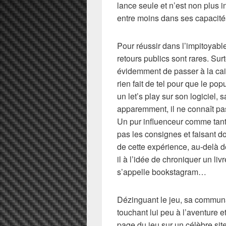
lance seule et n’est non plus 
entre moins dans ses capacité
Pour réussir dans l’impitoyab
retours publics sont rares. Sur
évidemment de passer à la ca
rien fait de tel pour que le p
un let’s play sur son logiciel,
apparemment, il ne connaît pa
Un pur influenceur comme tant
pas les consignes et faisant 
de cette expérience, au-delà d
il à l’idée de chroniquer un li
s’appelle bookstagram…
Dézinguant le jeu, sa communau
touchant lui peu à l’aventure e
page du jeu sur un célèbre si