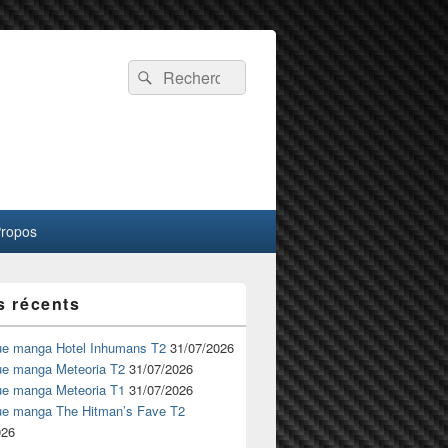
Recherche :
Rechercher
Propos
s récents
ue manga Hotel Inhumans T2
31/07/2026
ue manga Meteoria T2
31/07/2026
ue manga Meteoria T1
31/07/2026
ue manga The Hitman’s Fave T2
026