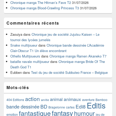
Chronique manga The Hitman’s Fave T2
31/07/2026
latérale
Chronique manga Blood-Crawling Princess T3
31/07/2026
Commentaires récents
Zaouiya
dans
Chronique jeu de société Jujutsu Kaisen – Le
tournoi des lycées jumelés
Snake multijoueur
dans
Chronique bande dessinée L’Académie
Clair-Obscur T1 Un élève encombrant
Othello Multijoueurs
dans
Chronique manga Ramen Akaneko T7
bataille navale multijoueur
dans
Chronique manga Bride Of The
Death God T1
Eubben
dans
Test du jeu de société Subbuteo France – Belgique
Mots-clés
action
animaux
animal
404 Editions
aventure
Bamboo
amitie
Editis
BD
Edi8
bande dessinée
Bragelonne
cartes
fantasy
fantastique
humour
emotion
jeu de