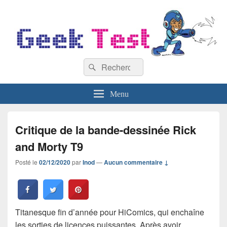
GeekTest
Recherche :
Blog jeux-vidéo et high-tech
Rechercher
Menu
Critique de la bande-dessinée Rick
and Morty T9
Posté le
02/12/2020
par
Inod
—
Aucun commentaire ↓
Titanesque fin d’année pour HiComics, qui enchaîne
les sorties de licences puissantes. Après avoir