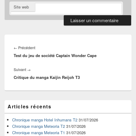
Site web
Navigation
de
Article
←
Précédent
l’article
Test du jeu de société Captain Wonder Cape
précédent :
Article
Suivant
→
Critique du manga Kaijin Reijoh T3
suivant :
Zone
Articles récents
principale
de
widget
Chronique manga Hotel Inhumans T2
31/07/2026
pour
Chronique manga Meteoria T2
31/07/2026
la
Chronique manga Meteoria T1
31/07/2026
barre