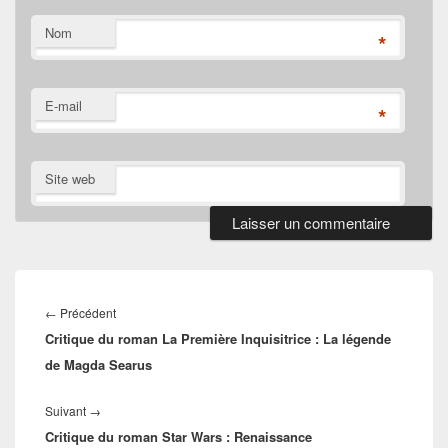
Nom
*
E-mail
*
Site web
Navigation
de
Article
←
Précédent
l’article
Critique du roman La Première Inquisitrice : La légende
précédent :
de Magda Searus
Article
Suivant
→
Critique du roman Star Wars : Renaissance
suivant :