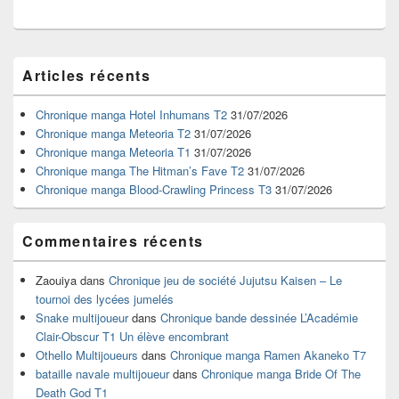
Zone
Articles récents
principale
de
widget
Chronique manga Hotel Inhumans T2
31/07/2026
pour
Chronique manga Meteoria T2
31/07/2026
la
Chronique manga Meteoria T1
31/07/2026
barre
Chronique manga The Hitman’s Fave T2
31/07/2026
latérale
Chronique manga Blood-Crawling Princess T3
31/07/2026
Commentaires récents
Zaouiya
dans
Chronique jeu de société Jujutsu Kaisen – Le
tournoi des lycées jumelés
Snake multijoueur
dans
Chronique bande dessinée L’Académie
Clair-Obscur T1 Un élève encombrant
Othello Multijoueurs
dans
Chronique manga Ramen Akaneko T7
bataille navale multijoueur
dans
Chronique manga Bride Of The
Death God T1