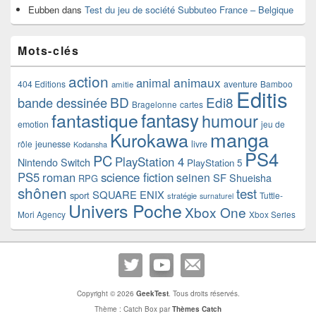
Eubben
dans
Test du jeu de société Subbuteo France – Belgique
Mots-clés
action
animaux
animal
404 Editions
aventure
Bamboo
amitie
Editis
BD
Edi8
bande dessinée
Bragelonne
cartes
fantasy
fantastique
humour
emotion
jeu de
manga
Kurokawa
rôle
jeunesse
livre
Kodansha
PS4
PC
PlayStation 4
Nintendo Switch
PlayStation 5
PS5
roman
science fiction
seinen
SF
Shueisha
RPG
shônen
test
SQUARE ENIX
sport
Tuttle-
stratégie
surnaturel
Univers Poche
Xbox One
Mori Agency
Xbox Series
Copyright © 2026
GeekTest
. Tous droits réservés.
Thème : Catch Box par
Thèmes Catch