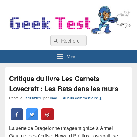
GeekTest
Recherche :
Blog jeux-vidéo et high-tech
Rechercher
Menu
Critique du livre Les Carnets
Lovecraft : Les Rats dans les murs
Posté le
01/09/2020
par
Inod
—
Aucun commentaire ↓
La série de Bragelonne imageant grâce à Armel
Gaulme, des écrits d’Howard Phillips Lovecraft, se