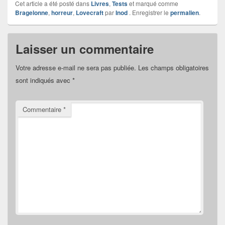
Cet article a été posté dans
Livres
,
Tests
et marqué comme
Bragelonne
,
horreur
,
Lovecraft
par
Inod
. Enregistrer le
permalien
.
Laisser un commentaire
Votre adresse e-mail ne sera pas publiée.
Les champs obligatoires
sont indiqués avec
*
Commentaire
*