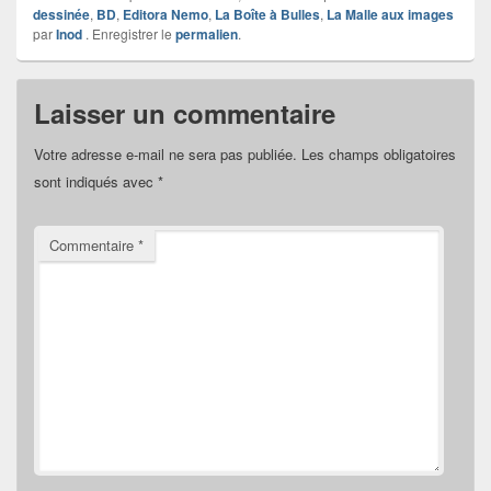
dessinée
,
BD
,
Editora Nemo
,
La Boîte à Bulles
,
La Malle aux images
par
Inod
. Enregistrer le
permalien
.
Laisser un commentaire
Votre adresse e-mail ne sera pas publiée.
Les champs obligatoires
sont indiqués avec
*
Commentaire
*