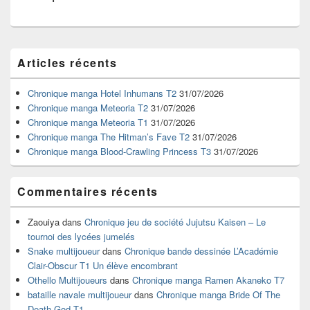
Zone
Articles récents
principale
de
widget
Chronique manga Hotel Inhumans T2
31/07/2026
pour
Chronique manga Meteoria T2
31/07/2026
la
Chronique manga Meteoria T1
31/07/2026
barre
Chronique manga The Hitman’s Fave T2
31/07/2026
latérale
Chronique manga Blood-Crawling Princess T3
31/07/2026
Commentaires récents
Zaouiya
dans
Chronique jeu de société Jujutsu Kaisen – Le
tournoi des lycées jumelés
Snake multijoueur
dans
Chronique bande dessinée L’Académie
Clair-Obscur T1 Un élève encombrant
Othello Multijoueurs
dans
Chronique manga Ramen Akaneko T7
bataille navale multijoueur
dans
Chronique manga Bride Of The
Death God T1