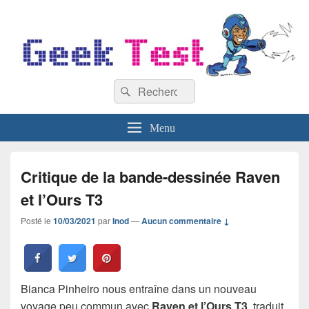
GeekTest
Recherche :
Blog jeux-vidéo et high-tech
Rechercher
Menu
Critique de la bande-dessinée Raven
et l’Ours T3
Posté le
10/03/2021
par
Inod
—
Aucun commentaire ↓
Bianca Pinheiro nous entraîne dans un nouveau
voyage peu commun avec
Raven et l’Ours T3
, traduit