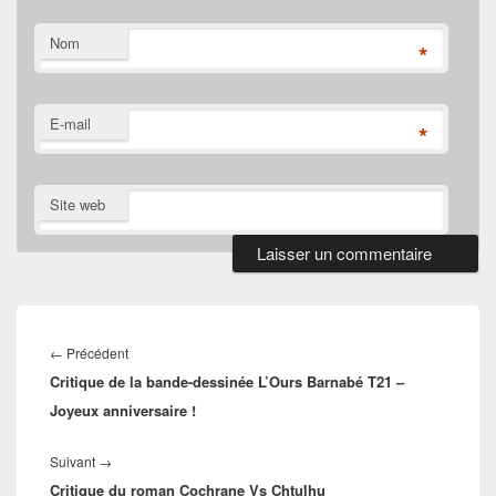
Nom
*
E-mail
*
Site web
Navigation
de
Article
←
Précédent
l’article
Critique de la bande-dessinée L’Ours Barnabé T21 –
précédent :
Joyeux anniversaire !
Article
Suivant
→
Critique du roman Cochrane Vs Chtulhu
suivant :