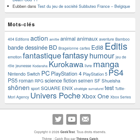
Eubben
dans
Test du jeu de société Subbuteo France – Belgique
Mots-clés
action
animaux
animal
404 Editions
aventure
Bamboo
amitie
Editis
BD
Edi8
bande dessinée
Bragelonne
cartes
fantasy
fantastique
humour
emotion
jeu de
manga
Kurokawa
rôle
jeunesse
livre
Kodansha
PS4
PC
PlayStation 4
Nintendo Switch
PlayStation 5
PS5
roman
science fiction
seinen
SF
Shueisha
RPG
shônen
test
SQUARE ENIX
sport
Tuttle-
stratégie
surnaturel
Univers Poche
Xbox One
Mori Agency
Xbox Series
Copyright © 2026
GeekTest
. Tous droits réservés.
Thème : Catch Box par
Thèmes Catch