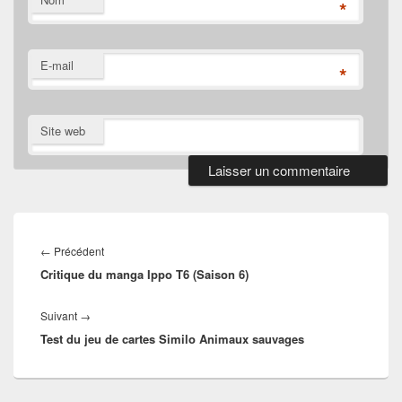
*
E-mail
*
Site web
Navigation
de
Article
←
Précédent
l’article
Critique du manga Ippo T6 (Saison 6)
précédent :
Article
Suivant
→
Test du jeu de cartes Similo Animaux sauvages
suivant :