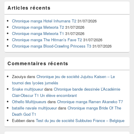
Zone
Articles récents
principale
de
widget
Chronique manga Hotel Inhumans T2
31/07/2026
pour
Chronique manga Meteoria T2
31/07/2026
la
Chronique manga Meteoria T1
31/07/2026
barre
Chronique manga The Hitman’s Fave T2
31/07/2026
latérale
Chronique manga Blood-Crawling Princess T3
31/07/2026
Commentaires récents
Zaouiya
dans
Chronique jeu de société Jujutsu Kaisen – Le
tournoi des lycées jumelés
Snake multijoueur
dans
Chronique bande dessinée L’Académie
Clair-Obscur T1 Un élève encombrant
Othello Multijoueurs
dans
Chronique manga Ramen Akaneko T7
bataille navale multijoueur
dans
Chronique manga Bride Of The
Death God T1
Eubben
dans
Test du jeu de société Subbuteo France – Belgique