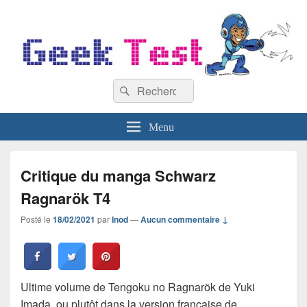
GeekTest
Recherche :
Blog jeux-vidéo et high-tech
Rechercher
Menu
Critique du manga Schwarz
Ragnarök T4
Posté le
18/02/2021
par
Inod
—
Aucun commentaire ↓
Ultime volume de Tengoku no Ragnarök de Yuki
Imada, ou plutôt dans la version française de