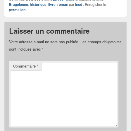
Bragelonne
,
historique
,
livre
,
roman
par
Inod
. Enregistrer le
permalien
.
Laisser un commentaire
Votre adresse e-mail ne sera pas publiée.
Les champs obligatoires
sont indiqués avec
*
Commentaire
*