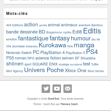
Mots-clés
action
animaux
animal
404 Editions
aventure
Bamboo
amitie
Editis
BD
Edi8
bande dessinée
Bragelonne
cartes
fantasy
fantastique
humour
emotion
jeu de
manga
Kurokawa
rôle
jeunesse
livre
Kodansha
PS4
PC
PlayStation 4
Nintendo Switch
PlayStation 5
PS5
roman
science fiction
seinen
SF
Shueisha
RPG
shônen
test
SQUARE ENIX
sport
Tuttle-
stratégie
surnaturel
Univers Poche
Xbox One
Mori Agency
Xbox Series
Copyright © 2026
GeekTest
. Tous droits réservés.
Thème : Catch Box par
Thèmes Catch