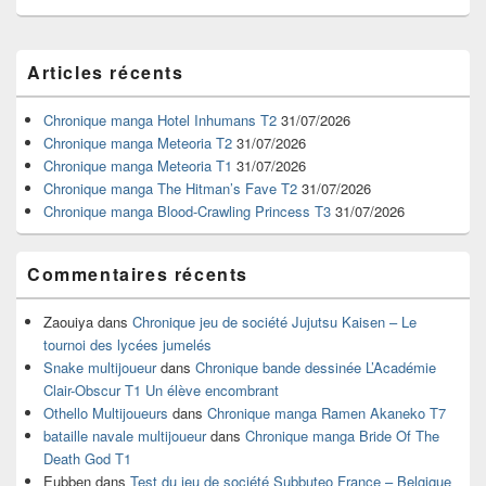
Zone
Articles récents
principale
de
widget
Chronique manga Hotel Inhumans T2
31/07/2026
pour
Chronique manga Meteoria T2
31/07/2026
la
Chronique manga Meteoria T1
31/07/2026
barre
Chronique manga The Hitman’s Fave T2
31/07/2026
latérale
Chronique manga Blood-Crawling Princess T3
31/07/2026
Commentaires récents
Zaouiya
dans
Chronique jeu de société Jujutsu Kaisen – Le
tournoi des lycées jumelés
Snake multijoueur
dans
Chronique bande dessinée L’Académie
Clair-Obscur T1 Un élève encombrant
Othello Multijoueurs
dans
Chronique manga Ramen Akaneko T7
bataille navale multijoueur
dans
Chronique manga Bride Of The
Death God T1
Eubben
dans
Test du jeu de société Subbuteo France – Belgique