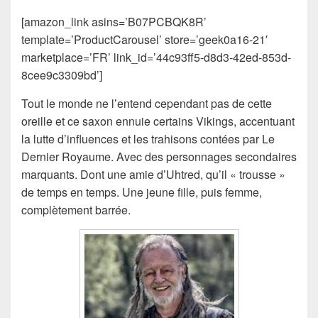
[amazon_link asins=’B07PCBQK8R’
template=’ProductCarousel’ store=’geek0a16-21′
marketplace=’FR’ link_id=’44c93ff5-d8d3-42ed-853d-
8cee9c3309bd’]
Tout le monde ne l’entend cependant pas de cette
oreille et ce saxon ennuie certains Vikings, accentuant
la lutte d’influences et les trahisons contées par Le
Dernier Royaume. Avec des personnages secondaires
marquants. Dont une amie d’Uhtred, qu’il « trousse »
de temps en temps. Une jeune fille, puis femme,
complètement barrée.