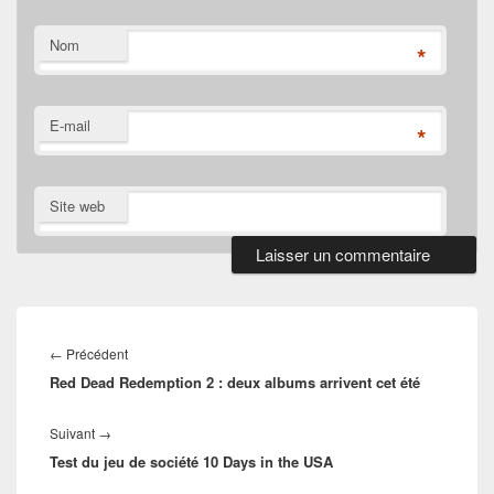
Nom
*
E-mail
*
Site web
Navigation
de
Article
←
Précédent
l’article
Red Dead Redemption 2 : deux albums arrivent cet été
précédent :
Article
Suivant
→
Test du jeu de société 10 Days in the USA
suivant :