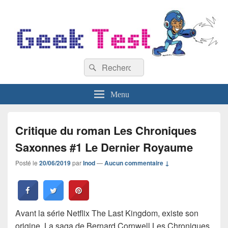
GeekTest
Recherche :
Blog jeux-vidéo et high-tech
Rechercher
Menu
Critique du roman Les Chroniques
Saxonnes #1 Le Dernier Royaume
Posté le
20/06/2019
par
Inod
—
Aucun commentaire ↓
Avant la série Netflix The Last Kingdom, existe son
origine. La saga de Bernard Cornwell Les Chroniques