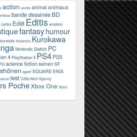
action
animaux
animal
s
amitie
BD
bande dessinée
amboo
Editis
Edi8
emotion
cartes
fantasy
stique
humour
Kurokawa
jeunesse
Kodansha
nga
PC
Nintendo Switch
PS4
ion 4
PS5
PlayStation 5
science fiction
seinen
SF
PG
shônen
SQUARE ENIX
sport
test
Tuttle-Mori Agency
naturel
rs Poche
Xbox One
Xbox