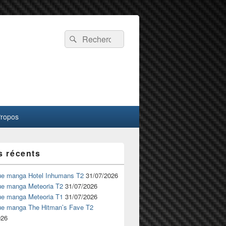
Recherche :
Rechercher
Propos
s récents
ue manga Hotel Inhumans T2
31/07/2026
ue manga Meteoria T2
31/07/2026
ue manga Meteoria T1
31/07/2026
ue manga The Hitman’s Fave T2
026