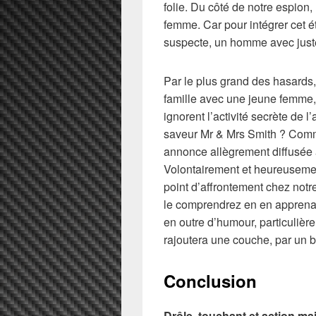
folie. Du côté de notre espion
femme. Car pour intégrer cet ét
suspecte, un homme avec juste 
Par le plus grand des hasards,
famille avec une jeune femme,
ignorent l’activité secrète de l
saveur Mr & Mrs Smith ? Comme
annonce allègrement diffusée à
Volontairement et heureusemen
point d’affrontement chez notr
le comprendrez en en apprena
en outre d’humour, particulière
rajoutera une couche, par un bo
Conclusion
Drôle, touchant et action mai