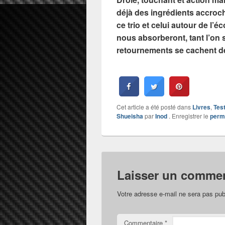
déjà des ingrédients accroc
ce trio et celui autour de l’é
nous absorberont, tant l’on
retournements se cachent de
Cet article a été posté dans
Livres
,
Tes
Shueisha
par
Inod
. Enregistrer le
perm
Laisser un commen
Votre adresse e-mail ne sera pas pub
Commentaire
*