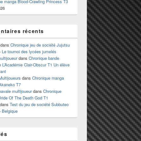
ue manga Blood-Crawling Princess T3
026
taires récents
dans
Chronique jeu de société Jujutsu
 Le tournoi des lycées jumelés
ltijoueur
dans
Chronique bande
e L’Académie Clair-Obscur T1 Un élève
ant
Multijoueurs
dans
Chronique manga
Akaneko T7
 navale multijoueur
dans
Chronique
ride Of The Death God T1
dans
Test du jeu de société Subbuteo
– Belgique
lés