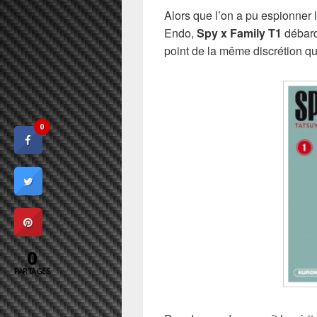
Alors que l’on a pu espionner 
Endo,
Spy x Family T1
débarq
point de la même discrétion qu
0
0
PARTAGES