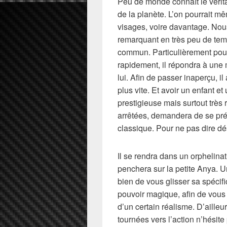
Peu de monde connaît le vérita
de la planète. L’on pourrait mê
visages, voire davantage. Nous
remarquant en très peu de tem
commun. Particulièrement pour
rapidement, il répondra à une 
lui. Afin de passer inaperçu, 
plus vite. Et avoir un enfant et
prestigieuse mais surtout très 
arrêtées, demandera de se pré
classique. Pour ne pas dire dé
Il se rendra dans un orphelinat
penchera sur la petite Anya. Un
bien de vous glisser sa spécific
pouvoir magique, afin de vous s
d’un certain réalisme. D’aille
tournées vers l’action n’hésit