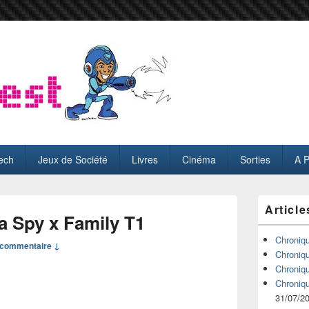
ech
Jeux de Société
Livres
Cinéma
Sorties
A 
Zone
Article
principale
a Spy x Family T1
de
widget
Chroniq
commentaire ↓
pour
Chroniq
la
Chroniq
barre
Chroniq
latérale
31/07/2