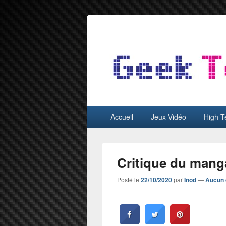
GeekTest
Blog jeux-vidéo et high-tech
Menu
Accueil
Jeux Vidéo
High T
principal
Critique du mang
Posté le
22/10/2020
par
Inod
—
Aucun 