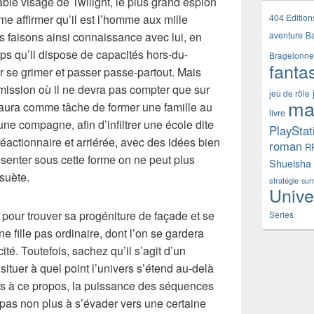
ble visage de Twilight, le plus grand espion
404 Edition
me affirmer qu’il est l’homme aux mille
aventure
B
 faisons ainsi connaissance avec lui, en
ps qu’il dispose de capacités hors-du-
Bragelonne
fanta
 se grimer et passer passe-partout. Mais
mission où il ne devra pas compter que sur
jeu de rôle
ma
il aura comme tâche de former une famille au
livre
 une compagne, afin d’infiltrer une école dite
PlayStat
réactionnaire et arriérée, avec des idées bien
roman
R
senter sous cette forme on ne peut plus
Shueisha
suète.
stratégie
sur
Unive
 pour trouver sa progéniture de façade et se
Series
e fille pas ordinaire, dont l’on se gardera
ité. Toutefois, sachez qu’il s’agit d’un
ituer à quel point l’univers s’étend au-delà
urs à ce propos, la puissance des séquences
e pas non plus à s’évader vers une certaine