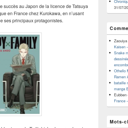
Chroniq
le succès au Japon de la licence de Tatsuya
31/07/2
ue en France chez Kurokawa, en n’usant
e ses principaux protagonistes.
Commen
Zaouiya
Kaisen –
Snake mu
dessiné
encombr
Othello 
Ramen 
bataille
manga B
Eubben
France 
Mots-c