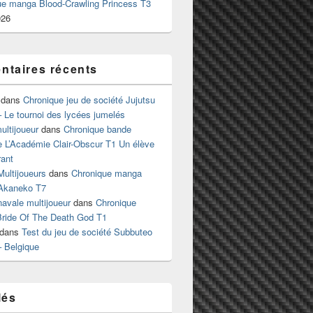
ue manga Blood-Crawling Princess T3
026
taires récents
dans
Chronique jeu de société Jujutsu
 Le tournoi des lycées jumelés
ltijoueur
dans
Chronique bande
e L’Académie Clair-Obscur T1 Un élève
ant
Multijoueurs
dans
Chronique manga
Akaneko T7
 navale multijoueur
dans
Chronique
ride Of The Death God T1
dans
Test du jeu de société Subbuteo
– Belgique
lés