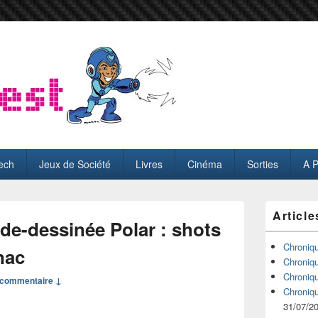
ech
Jeux de Société
Livres
Cinéma
Sorties
A 
Zone
Article
principale
nde-dessinée Polar : shots
de
widget
Chroniq
nac
pour
Chroniq
la
Chroniq
commentaire ↓
barre
Chroniq
latérale
31/07/2