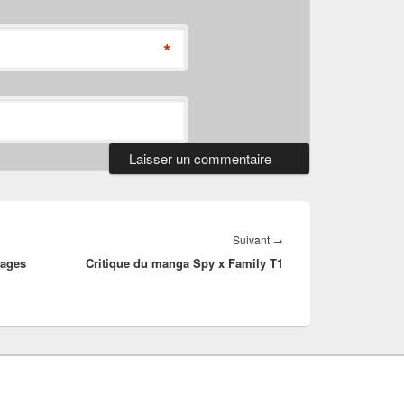
*
Article
Suivant
→
iages
Critique du manga Spy x Family T1
suivant :