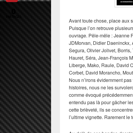
0
PARTAGES
Avant toute chose, place aux scé
Puisque l’on retrouve plusieur
ouvrage. Pêle-mêle : Jeanne 
JDMorvan, Didier Daeninckx, A
Segura, Olivier Jolivet, Borris
Hauret, Séra, Jean-François 
Liberge, Mako, Raule, David C
Corbet, David Morancho, Moutc
Nous n’irons évidemment pas 
histoires, nous ne les survol
comme évoqué précédemment, el
entendu pas là pour gâcher le
cette brièveté, ils se concentre
l’ultime vignette. Rarement le 