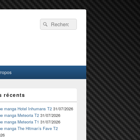
Recherche :
Rechercher
Propos
s récents
ue manga Hotel Inhumans T2
31/07/2026
ue manga Meteoria T2
31/07/2026
ue manga Meteoria T1
31/07/2026
ue manga The Hitman’s Fave T2
026