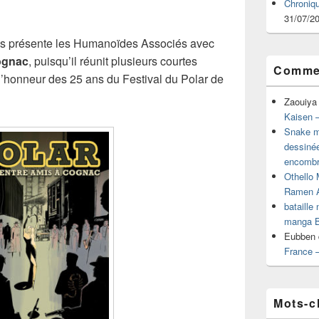
Chroniq
31/07/2
us présente les Humanoïdes Associés avec
Cognac
, puisqu’il réunit plusieurs courtes
Commen
l’honneur des 25 ans du Festival du Polar de
Zaouiya
Kaisen –
Snake mu
dessiné
encombr
Othello 
Ramen 
bataille
manga B
Eubben
France 
Mots-c