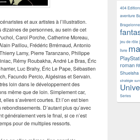
404 Edition
aventure
B
naristes et aux artistes à l’illustration.
Bragelonne
fanta
s dizaines de personnes, au sein de cet
Puchol, Carol Porche, Catherine Moreau,
jeu de rôle
lain Paillou,
Frédéric
Brrémaud,
Antonio
ma
livre
, Thierry Lamy, Pierre Taranzano, Philippe
PlayStat
Miniac, Rémy Roubakha, André Le Bras, Éric
roman
R
harrier, Luc Brahy, Éric Le Pape, Sébastien
Shueisha
h, Facundo Percio, Algésiras et Servain.
stratégie
sur
très loin dans le développement des
Unive
erons même que de loin. Simplement car,
Series
les s’avèrent courtes. Et l’on est bien
s rebondissements. D’autant plus qu’avec
nt généralement vers le final, si ce n’est
temps pour de multiples ressorts.