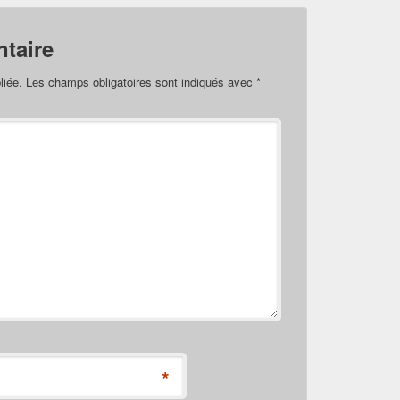
taire
liée.
Les champs obligatoires sont indiqués avec
*
*