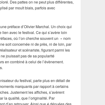
coloré. Des pattes on ne peut plus différentes,
tylisé par moult biais, parfois avec
 une préface d’Olivier Marchal. Un choix qui
e lien avec le festival. Ce qui s’avère loin
préfaces, où l’on cherche souvent un » nom
 ne soit concernée ni de près, ni de loin, par
, réalisateur et scénariste, figurant parmi les
l ne jouissait pas de sa popularité
ours en combiné à celui de l’évènement.
s.
nisateur du festival, parle plus en détail de
 moments marquants par rapport à certains
iches. Justement les affiches, s’avèrent
r la qualité, que l’originalité. Par
ent d’en retrouver. Ainsi que 4 dénuées des