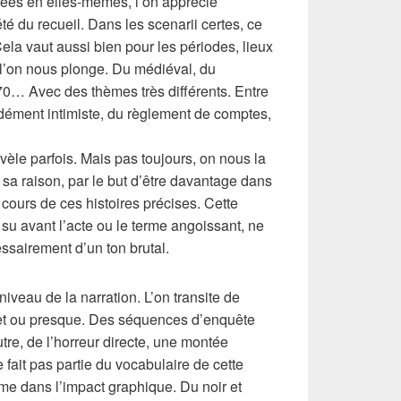
ées en elles-mêmes, l’on apprécie
té du recueil. Dans les scenarii certes, ce
Cela vaut aussi bien pour les périodes, lieux
s l’on nous plonge. Du médiéval, du
0… Avec des thèmes très différents. Entre
ndément intimiste, du règlement de comptes,
vèle parfois. Mais pas toujours, on nous la
sa raison, par le but d’être davantage dans
ours de ces histoires précises. Cette
é su avant l’acte ou le terme angoissant, ne
ssairement d’un ton brutal.
niveau de la narration. L’on transite de
t ou presque. Des séquences d’enquête
utre, de l’horreur directe, une montée
 fait pas partie du vocabulaire de cette
me dans l’impact graphique. Du noir et