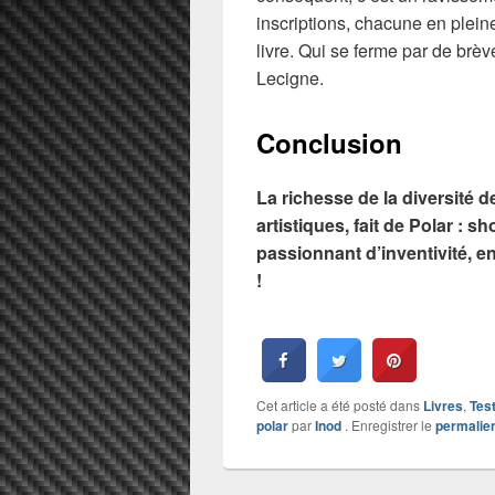
inscriptions, chacune en plein
livre. Qui se ferme par de brè
Lecigne.
Conclusion
La richesse de la diversité d
artistiques, fait de Polar : 
passionnant d’inventivité, en
!
Cet article a été posté dans
Livres
,
Tes
polar
par
Inod
. Enregistrer le
permalie