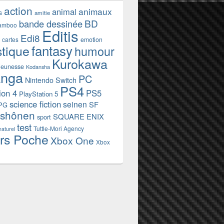
action
animaux
animal
s
amitie
BD
bande dessinée
amboo
Editis
Edi8
emotion
cartes
fantasy
stique
humour
Kurokawa
jeunesse
Kodansha
nga
PC
Nintendo Switch
PS4
ion 4
PS5
PlayStation 5
science fiction
seinen
SF
PG
shônen
SQUARE ENIX
sport
test
Tuttle-Mori Agency
naturel
rs Poche
Xbox One
Xbox