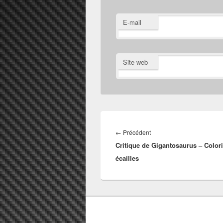
E-mail
Site web
Navigation
de
Article
←
Précédent
l’article
Critique de Gigantosaurus – Color
précédent :
écailles