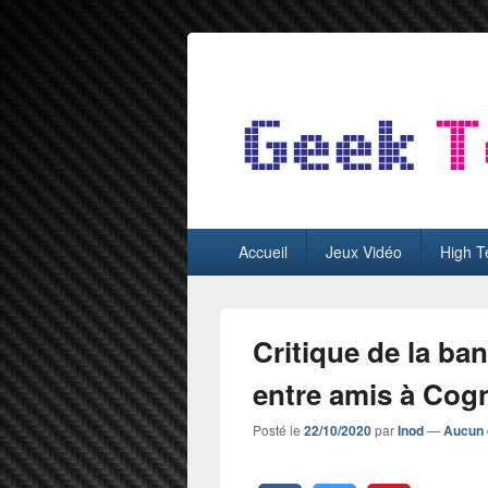
GeekTest
Blog jeux-vidéo et high-tech
Menu
Accueil
Jeux Vidéo
High T
principal
Critique de la ba
entre amis à Cog
Posté le
22/10/2020
par
Inod
—
Aucun 