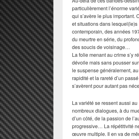
Au-delà de ces bandes-dessin
particulièrement l’énorme varié
qui s’avère le plus important. 
et situations dans lesquel(le)
contemporain, des années 197
du meurtre en série, du profo
des soucis de voisinage…
La folie menant au crime s’y ré
dévoile mais sans pousser sur 
le suspense généralement, au c
rapidité et la rareté d’un pass
s’avèrent pour autant pas néce
La variété se ressent aussi au 
nombreux dialogues, à du mue
d’un côté, de la passion de l’a
progressive… La répétitivité ne
œuvre multiple. Il en va de mê