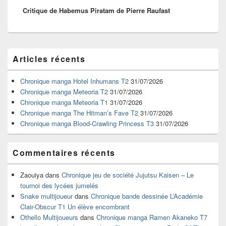
Critique de Habemus Piratam de Pierre Raufast
suivant :
Zone
Articles récents
principale
de
widget
Chronique manga Hotel Inhumans T2
31/07/2026
pour
Chronique manga Meteoria T2
31/07/2026
la
Chronique manga Meteoria T1
31/07/2026
barre
Chronique manga The Hitman’s Fave T2
31/07/2026
latérale
Chronique manga Blood-Crawling Princess T3
31/07/2026
Commentaires récents
Zaouiya
dans
Chronique jeu de société Jujutsu Kaisen – Le
tournoi des lycées jumelés
Snake multijoueur
dans
Chronique bande dessinée L’Académie
Clair-Obscur T1 Un élève encombrant
Othello Multijoueurs
dans
Chronique manga Ramen Akaneko T7