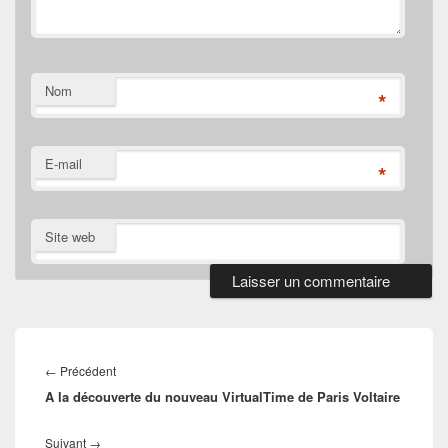
Nom
*
E-mail
*
Site web
Navigation
de
Article
←
Précédent
l’article
A la découverte du nouveau VirtualTime de Paris Voltaire
précédent :
Article
Suivant
→