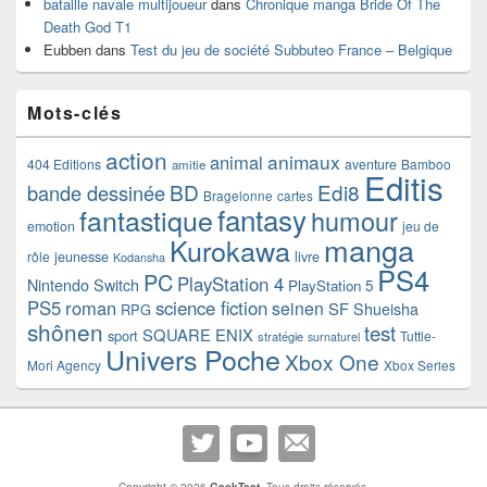
bataille navale multijoueur
dans
Chronique manga Bride Of The
Death God T1
Eubben
dans
Test du jeu de société Subbuteo France – Belgique
Mots-clés
action
animaux
animal
404 Editions
aventure
Bamboo
amitie
Editis
BD
Edi8
bande dessinée
Bragelonne
cartes
fantasy
fantastique
humour
emotion
jeu de
manga
Kurokawa
rôle
jeunesse
livre
Kodansha
PS4
PC
PlayStation 4
Nintendo Switch
PlayStation 5
PS5
roman
science fiction
seinen
SF
Shueisha
RPG
shônen
test
SQUARE ENIX
sport
Tuttle-
stratégie
surnaturel
Univers Poche
Xbox One
Mori Agency
Xbox Series
Copyright © 2026
GeekTest
. Tous droits réservés.