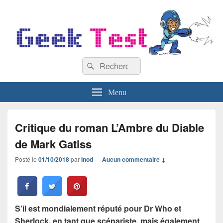
GeekTest
Recherche :
Blog jeux-vidéo et high-tech
Rechercher
Menu
Critique du roman L’Ambre du Diable
de Mark Gatiss
Posté le
01/10/2018
par
Inod
—
Aucun commentaire ↓
S’il est mondialement réputé pour Dr Who et
Sherlock, en tant que scénariste, mais également