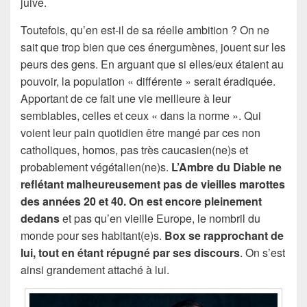
juive.
Toutefois, qu’en est-il de sa réelle ambition ? On ne
sait que trop bien que ces énergumènes, jouent sur les
peurs des gens. En arguant que si elles/eux étaient au
pouvoir, la population « différente » serait éradiquée.
Apportant de ce fait une vie meilleure à leur
semblables, celles et ceux « dans la norme ». Qui
voient leur pain quotidien être mangé par ces non
catholiques, homos, pas très caucasien(ne)s et
probablement végétalien(ne)s.
L’Ambre du Diable ne
reflétant malheureusement pas de vieilles marottes
des années 20 et 40. On est encore pleinement
dedans
et pas qu’en vieille Europe, le nombril du
monde pour ses habitant(e)s.
Box se rapprochant de
lui, tout en étant répugné par ses discours
. On s’est
ainsi grandement attaché à lui.