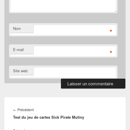
Nom
*
E-mail
*
Site web
Navigation
de
Article
←
Précédent
l’article
Test du jeu de cartes Sick Pirate Mutiny
précédent :