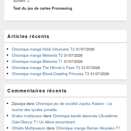
Article
Suivant
→
Test du jeu de cartes Processing
suivant :
Zone
Articles récents
principale
de
widget
Chronique manga Hotel Inhumans T2
31/07/2026
pour
Chronique manga Meteoria T2
31/07/2026
la
Chronique manga Meteoria T1
31/07/2026
barre
Chronique manga The Hitman’s Fave T2
31/07/2026
latérale
Chronique manga Blood-Crawling Princess T3
31/07/2026
Commentaires récents
Zaouiya
dans
Chronique jeu de société Jujutsu Kaisen – Le
tournoi des lycées jumelés
Snake multijoueur
dans
Chronique bande dessinée L’Académie
Clair-Obscur T1 Un élève encombrant
Othello Multijoueurs
dans
Chronique manga Ramen Akaneko T7