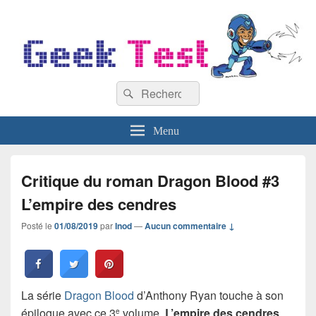
GeekTest
Recherche :
Blog jeux-vidéo et high-tech
Rechercher
Menu
Critique du roman Dragon Blood #3
L’empire des cendres
Posté le
01/08/2019
par
Inod
—
Aucun commentaire ↓
La série
Dragon Blood
d’Anthony Ryan touche à son
épilogue avec ce 3
volume,
L’empire des cendres
.
e