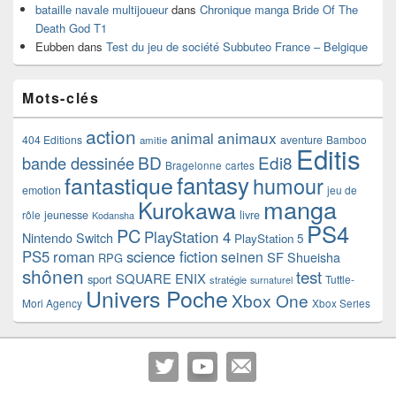
bataille navale multijoueur
dans
Chronique manga Bride Of The
Death God T1
Eubben
dans
Test du jeu de société Subbuteo France – Belgique
Mots-clés
action
animaux
animal
404 Editions
aventure
Bamboo
amitie
Editis
BD
Edi8
bande dessinée
Bragelonne
cartes
fantasy
fantastique
humour
emotion
jeu de
manga
Kurokawa
rôle
jeunesse
livre
Kodansha
PS4
PC
PlayStation 4
Nintendo Switch
PlayStation 5
PS5
roman
science fiction
seinen
SF
Shueisha
RPG
shônen
test
SQUARE ENIX
sport
Tuttle-
stratégie
surnaturel
Univers Poche
Xbox One
Mori Agency
Xbox Series