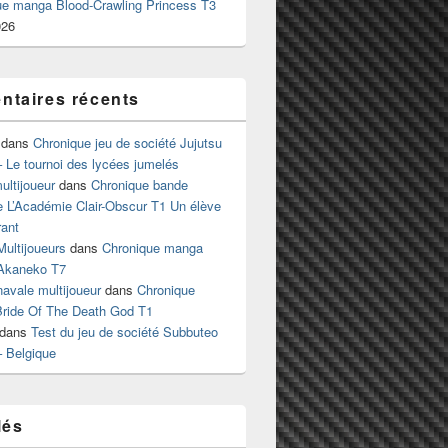
ue manga Blood-Crawling Princess T3
026
taires récents
dans
Chronique jeu de société Jujutsu
 Le tournoi des lycées jumelés
ltijoueur
dans
Chronique bande
e L’Académie Clair-Obscur T1 Un élève
ant
Multijoueurs
dans
Chronique manga
Akaneko T7
 navale multijoueur
dans
Chronique
ride Of The Death God T1
dans
Test du jeu de société Subbuteo
– Belgique
lés