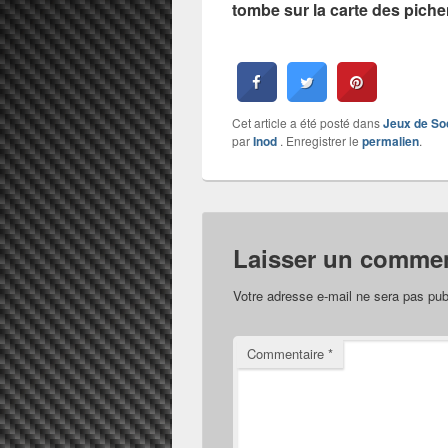
tombe sur la carte des piche
Cet article a été posté dans
Jeux de So
par
Inod
. Enregistrer le
permalien
.
Laisser un commen
Votre adresse e-mail ne sera pas pub
Commentaire
*