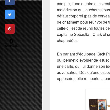
compte, l’une d’entre elles r
malédiction qui toucherait tou
défaut corporel (pas de cerve
de châtiment pour leur vol de t
celle-ci, est de réunir toutes 
capitaine Sebastian Clark et s
0
chapardées.
PARTAGES
En parlant d’équipage,
Sick Pi
qui permet d’évoluer de 4 jus
une carte, qui lui donne son id
adversaires. Dès qu’une esco
opposé(e), elle remporte la par