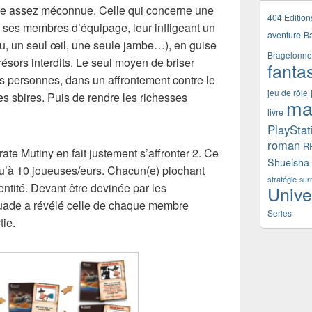
este assez méconnue. Celle qui concerne une
404 Edition
s ses membres d’équipage, leur infligeant un
aventure
B
au, un seul œil, une seule jambe…), en guise
Bragelonne
résors interdits. Le seul moyen de briser
fanta
ces personnes, dans un affrontement contre le
jeu de rôle
es sbires. Puis de rendre les richesses
ma
livre
PlayStat
roman
R
rate Mutiny
en fait justement s’affronter 2. Ce
Shueisha
qu’à 10 joueuses/eurs. Chacun(e) piochant
stratégie
sur
entité. Devant être devinée par les
Unive
uade a révélé celle de chaque membre
Series
tie.