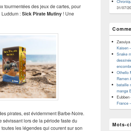
Chroniq
x tourmentées des jeux de cartes, pour
31/07/2
de Luddum :
Sick Pirate Mutiny
! Une
Commen
Zaouiya
Kaisen –
Snake mu
dessiné
encombr
Othello 
Ramen 
bataille
manga B
Eubben
France 
u des pirates, est évidemment Barbe-Noire.
 sévissant lors de la période faste du
Mots-c
i toutes les légendes qui courent sur son