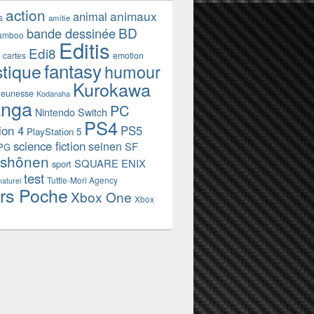
action
animaux
animal
s
amitie
BD
bande dessinée
amboo
Editis
Edi8
emotion
cartes
fantasy
stique
humour
Kurokawa
jeunesse
Kodansha
nga
PC
Nintendo Switch
PS4
ion 4
PS5
PlayStation 5
science fiction
seinen
SF
PG
shônen
SQUARE ENIX
sport
test
Tuttle-Mori Agency
naturel
rs Poche
Xbox One
Xbox