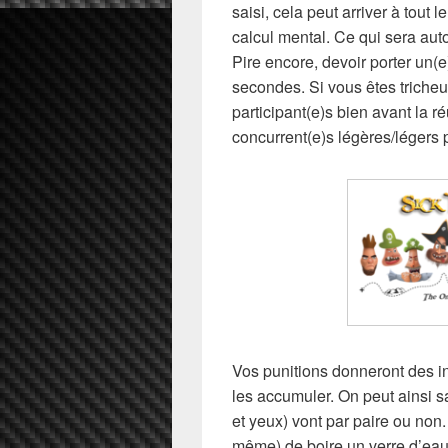
saisi, cela peut arriver à tou
calcul mental. Ce qui sera aut
Pire encore, devoir porter un(
secondes. Si vous êtes tricheu
participant(e)s bien avant la 
concurrent(e)s légères/légers 
Vos punitions donneront des ind
les accumuler. On peut ainsi sa
et yeux) vont par paire ou non
même) de boire un verre d’eau 