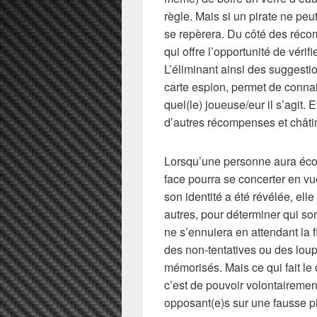
règle. Mais si un pirate ne peu
se repèrera. Du côté des réco
qui offre l’opportunité de vérifi
L’éliminant ainsi des suggestio
carte espion, permet de connai
quel(le) joueuse/eur il s’agit.
d’autres récompenses et châti
Lorsqu’une personne aura écop
face pourra se concerter en vue
son identité a été révélée, ell
autres, pour déterminer qui so
ne s’ennuiera en attendant la f
des non-tentatives ou des lou
mémorisés. Mais ce qui fait l
c’est de pouvoir volontairemen
opposant(e)s sur une fausse pi