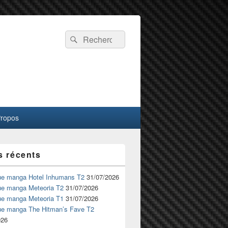
Recherche :
Rechercher
Propos
s récents
ue manga Hotel Inhumans T2
31/07/2026
ue manga Meteoria T2
31/07/2026
ue manga Meteoria T1
31/07/2026
ue manga The Hitman’s Fave T2
026