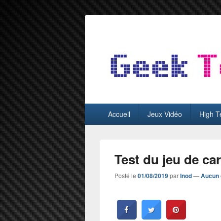
GeekTest
Blog jeux-vidéo et high-tech
Menu
Accueil
Jeux Vidéo
High T
principal
Test du jeu de ca
Posté le
01/08/2019
par
Inod
—
Aucun 