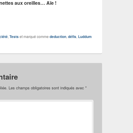
nettes aux oreilles… Aïe !
ciété
,
Tests
et marqué comme
deduction
,
défis
,
Luddum
taire
liée.
Les champs obligatoires sont indiqués avec
*