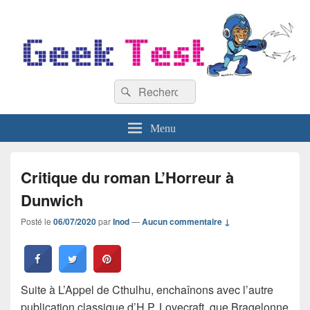
GeekTest
Recherche :
Blog jeux-vidéo et high-tech
Rechercher
Menu
Critique du roman L’Horreur à
Dunwich
Posté le
06/07/2020
par
Inod
—
Aucun commentaire ↓
Suite à L’Appel de Cthulhu, enchaînons avec l’autre
publication classique d’H.P. Lovecraft, que Bragelonne