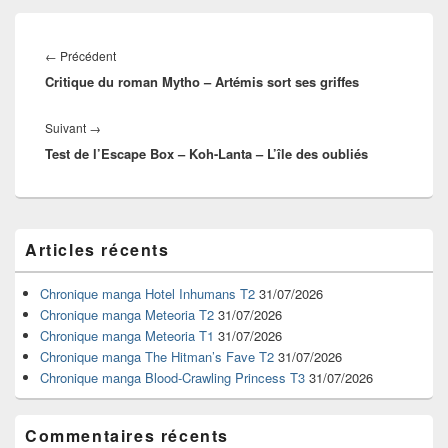
Navigation
de
Article
←
Précédent
l’article
Critique du roman Mytho – Artémis sort ses griffes
précédent :
Article
Suivant
→
Test de l’Escape Box – Koh-Lanta – L’île des oubliés
suivant :
Zone
Articles récents
principale
de
widget
Chronique manga Hotel Inhumans T2
31/07/2026
pour
Chronique manga Meteoria T2
31/07/2026
la
Chronique manga Meteoria T1
31/07/2026
barre
Chronique manga The Hitman’s Fave T2
31/07/2026
latérale
Chronique manga Blood-Crawling Princess T3
31/07/2026
Commentaires récents