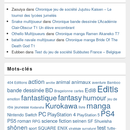
Zaouiya
dans
Chronique jeu de société Jujutsu Kaisen – Le
tournoi des lycées jumelés
Snake multijoueur
dans
Chronique bande dessinée L’Académie
Clair-Obscur T1 Un élève encombrant
Othello Multijoueurs
dans
Chronique manga Ramen Akaneko T7
bataille navale multijoueur
dans
Chronique manga Bride Of The
Death God T1
Eubben
dans
Test du jeu de société Subbuteo France – Belgique
Mots-clés
action
animaux
animal
404 Editions
aventure
Bamboo
amitie
Editis
BD
Edi8
bande dessinée
Bragelonne
cartes
fantasy
fantastique
humour
emotion
jeu de
manga
Kurokawa
rôle
jeunesse
livre
Kodansha
PS4
PC
PlayStation 4
Nintendo Switch
PlayStation 5
PS5
roman
science fiction
seinen
SF
Shueisha
RPG
shônen
test
SQUARE ENIX
sport
Tuttle-
stratégie
surnaturel