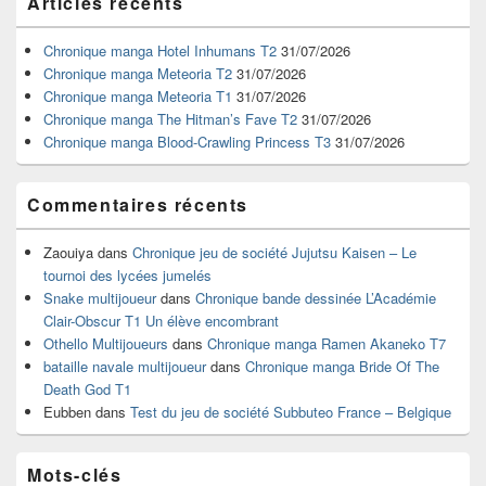
Articles récents
principale
de
widget
Chronique manga Hotel Inhumans T2
31/07/2026
pour
Chronique manga Meteoria T2
31/07/2026
la
Chronique manga Meteoria T1
31/07/2026
barre
Chronique manga The Hitman’s Fave T2
31/07/2026
latérale
Chronique manga Blood-Crawling Princess T3
31/07/2026
Commentaires récents
Zaouiya
dans
Chronique jeu de société Jujutsu Kaisen – Le
tournoi des lycées jumelés
Snake multijoueur
dans
Chronique bande dessinée L’Académie
Clair-Obscur T1 Un élève encombrant
Othello Multijoueurs
dans
Chronique manga Ramen Akaneko T7
bataille navale multijoueur
dans
Chronique manga Bride Of The
Death God T1
Eubben
dans
Test du jeu de société Subbuteo France – Belgique
Mots-clés