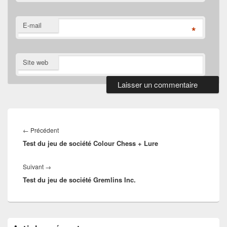
E-mail
*
Site web
Navigation
de
Article
←
Précédent
l’article
Test du jeu de société Colour Chess + Lure
précédent :
Article
Suivant
→
Test du jeu de société Gremlins Inc.
suivant :
Zone