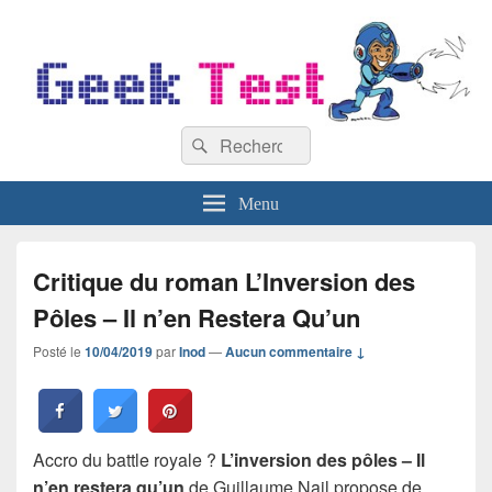
GeekTest
Recherche :
Blog jeux-vidéo et high-tech
Rechercher
Menu
Critique du roman L’Inversion des
Pôles – Il n’en Restera Qu’un
Posté le
10/04/2019
par
Inod
—
Aucun commentaire ↓
Accro du battle royale ?
L’inversion des pôles – Il
n’en restera qu’un
de Guillaume Nail propose de