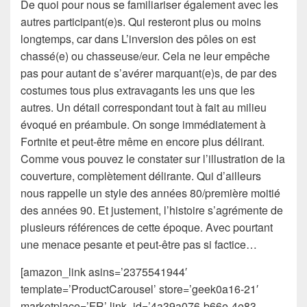
De quoi pour nous se familiariser également avec les
autres participant(e)s. Qui resteront plus ou moins
longtemps, car dans L’inversion des pôles on est
chassé(e) ou chasseuse/eur. Cela ne leur empêche
pas pour autant de s’avérer marquant(e)s, de par des
costumes tous plus extravagants les uns que les
autres. Un détail correspondant tout à fait au milieu
évoqué en préambule. On songe immédiatement à
Fortnite et peut-être même en encore plus délirant.
Comme vous pouvez le constater sur l’illustration de la
couverture, complètement délirante. Qui d’ailleurs
nous rappelle un style des années 80/première moitié
des années 90. Et justement, l’histoire s’agrémente de
plusieurs références de cette époque. Avec pourtant
une menace pesante et peut-être pas si factice…
[amazon_link asins=’2375541944′
template=’ProductCarousel’ store=’geek0a16-21′
marketplace=’FR’ link_id=’4a39a076-b66e-4e83-