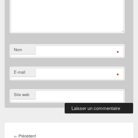
Nom
*
E-mail
*
Site web
Navigation
de
Article
←
Précédent