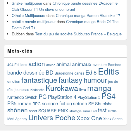
Snake multijoueur
dans
Chronique bande dessinée L’Académie
Clair-Obscur T1 Un élève encombrant
Othello Multijoueurs
dans
Chronique manga Ramen Akaneko T7
bataille navale multijoueur
dans
Chronique manga Bride Of The
Death God T1
Eubben
dans
Test du jeu de société Subbuteo France – Belgique
Mots-clés
action
animaux
animal
404 Editions
aventure
Bamboo
amitie
Editis
BD
Edi8
bande dessinée
Bragelonne
cartes
fantasy
fantastique
humour
emotion
jeu de
manga
Kurokawa
rôle
jeunesse
livre
Kodansha
PS4
PC
PlayStation 4
Nintendo Switch
PlayStation 5
PS5
roman
science fiction
seinen
SF
Shueisha
RPG
shônen
test
SQUARE ENIX
sport
Tuttle-
stratégie
surnaturel
Univers Poche
Xbox One
Mori Agency
Xbox Series