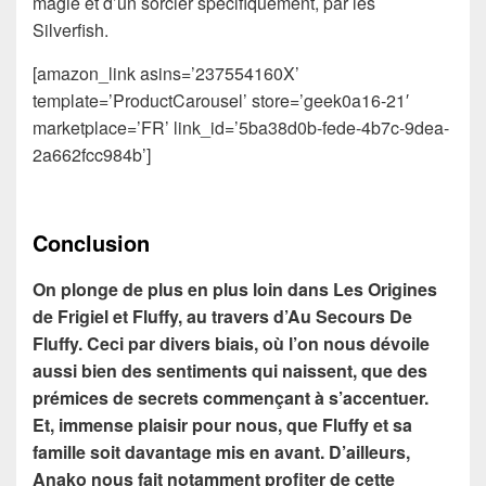
magie et d’un sorcier spécifiquement, par les
Silverfish.
[amazon_link asins=’237554160X’
template=’ProductCarousel’ store=’geek0a16-21′
marketplace=’FR’ link_id=’5ba38d0b-fede-4b7c-9dea-
2a662fcc984b’]
Conclusion
On plonge de plus en plus loin dans Les Origines
de Frigiel et Fluffy, au travers d’Au Secours De
Fluffy. Ceci par divers biais, où l’on nous dévoile
aussi bien des sentiments qui naissent, que des
prémices de secrets commençant à s’accentuer.
Et, immense plaisir pour nous, que Fluffy et sa
famille soit davantage mis en avant. D’ailleurs,
Anako nous fait notamment profiter de cette