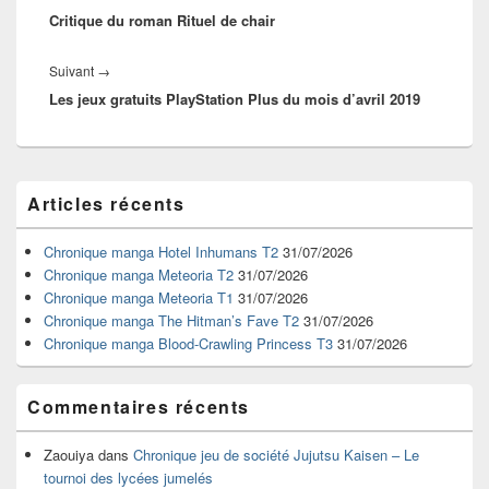
l’article
Critique du roman Rituel de chair
précédent :
Article
Suivant
→
Les jeux gratuits PlayStation Plus du mois d’avril 2019
suivant :
Zone
Articles récents
principale
de
widget
Chronique manga Hotel Inhumans T2
31/07/2026
pour
Chronique manga Meteoria T2
31/07/2026
la
Chronique manga Meteoria T1
31/07/2026
barre
Chronique manga The Hitman’s Fave T2
31/07/2026
latérale
Chronique manga Blood-Crawling Princess T3
31/07/2026
Commentaires récents
Zaouiya
dans
Chronique jeu de société Jujutsu Kaisen – Le
tournoi des lycées jumelés