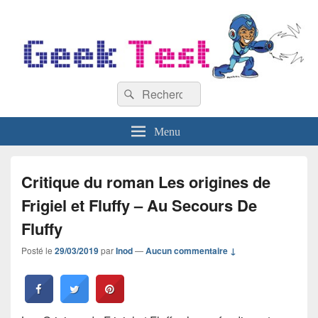
GeekTest
Recherche :
Blog jeux-vidéo et high-tech
Rechercher
Menu
Critique du roman Les origines de
Frigiel et Fluffy – Au Secours De
Fluffy
Posté le
29/03/2019
par
Inod
—
Aucun commentaire ↓