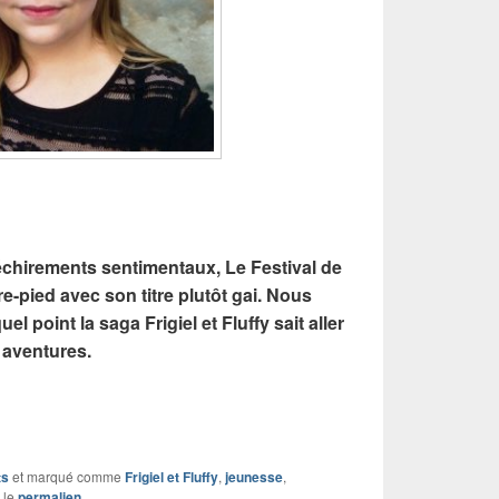
échirements sentimentaux, Le Festival de
-pied avec son titre plutôt gai. Nous
l point la saga Frigiel et Fluffy sait aller
s aventures.
ts
et marqué comme
Frigiel et Fluffy
,
jeunesse
,
r le
permalien
.