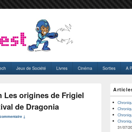
ech
Jeux de Société
Livres
Cinéma
Sorties
A 
Zone
Article
principale
 Les origines de Frigiel
de
widget
Chroniq
tival de Dragonia
pour
Chroniq
la
Chroniq
commentaire ↓
barre
Chroniq
latérale
31/07/2