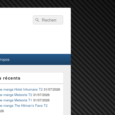
Recherche :
Rechercher
Propos
s récents
ue manga Hotel Inhumans T2
31/07/2026
ue manga Meteoria T2
31/07/2026
ue manga Meteoria T1
31/07/2026
ue manga The Hitman’s Fave T2
026