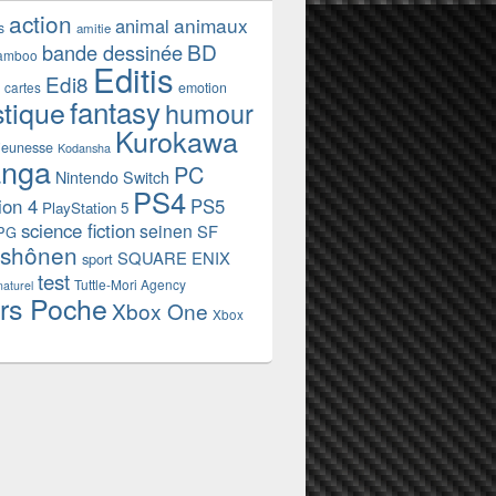
action
animaux
animal
s
amitie
BD
bande dessinée
amboo
Editis
Edi8
emotion
cartes
fantasy
stique
humour
Kurokawa
jeunesse
Kodansha
nga
PC
Nintendo Switch
PS4
ion 4
PS5
PlayStation 5
science fiction
seinen
SF
PG
shônen
SQUARE ENIX
sport
test
Tuttle-Mori Agency
naturel
rs Poche
Xbox One
Xbox