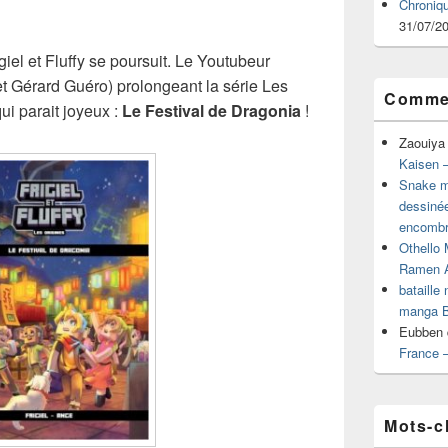
Chroniq
31/07/2
iel et Fluffy se poursuit. Le Youtubeur
t Gérard Guéro) prolongeant la série Les
Commen
ui parait joyeux :
Le Festival de Dragonia
!
Zaouiya
Kaisen –
Snake mu
dessiné
encombr
Othello 
Ramen 
bataille
manga B
Eubben
France 
Mots-c