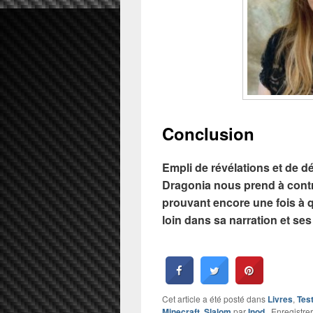
Conclusion
Empli de révélations et de d
Dragonia nous prend à contre
prouvant encore une fois à que
loin dans sa narration et se
Cet article a été posté dans
Livres
,
Tes
Minecraft
,
Slalom
par
Inod
. Enregistre