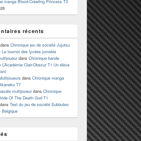
ue manga Blood-Crawling Princess T3
026
taires récents
dans
Chronique jeu de société Jujutsu
 Le tournoi des lycées jumelés
ltijoueur
dans
Chronique bande
e L’Académie Clair-Obscur T1 Un élève
ant
Multijoueurs
dans
Chronique manga
Akaneko T7
 navale multijoueur
dans
Chronique
ride Of The Death God T1
dans
Test du jeu de société Subbuteo
– Belgique
lés