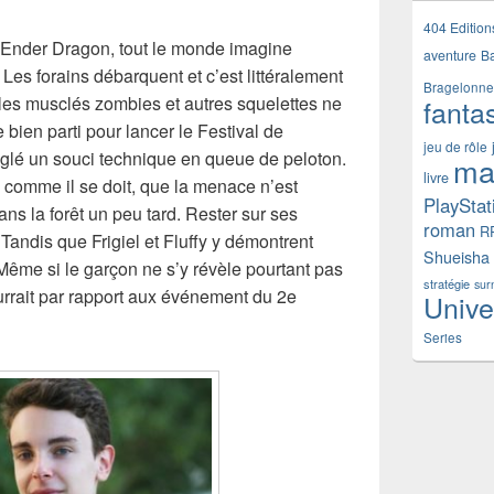
404 Edition
l’Ender Dragon, tout le monde imagine
aventure
B
Les forains débarquent et c’est littéralement
Bragelonne
 les musclés zombies et autres squelettes ne
fanta
 bien parti pour lancer le Festival de
jeu de rôle
églé un souci technique en queue de peloton.
ma
livre
comme il se doit, que la menace n’est
PlayStat
ans la forêt un peu tard. Rester sur ses
roman
R
Tandis que Frigiel et Fluffy y démontrent
Shueisha
Même si le garçon ne s’y révèle pourtant pas
stratégie
sur
ourrait par rapport aux événement du 2e
Unive
Series