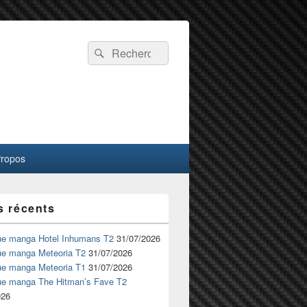
Recherche :
Rechercher
Propos
s récents
ue manga Hotel Inhumans T2
31/07/2026
ue manga Meteoria T2
31/07/2026
ue manga Meteoria T1
31/07/2026
ue manga The Hitman’s Fave T2
026