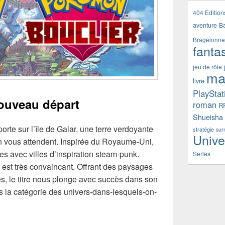
404 Edition
aventure
B
Bragelonne
fanta
jeu de rôle
ma
livre
PlayStat
nouveau départ
roman
R
Shueisha
rte sur lʼîle de Galar, une terre verdoyante
stratégie
sur
Unive
vous attendent. Inspirée du Royaume-Uni,
res avec villes dʼinspiration steam-punk.
Series
st très convaincant. Offrant des paysages
s, le titre nous plonge avec succès dans son
s la catégorie des univers-dans-lesquels-on-