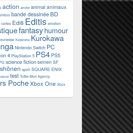
action
animaux
animal
s
amitie
BD
bande dessinée
amboo
Editis
Edi8
emotion
cartes
fantasy
stique
humour
Kurokawa
jeunesse
Kodansha
nga
PC
Nintendo Switch
PS4
ion 4
PS5
PlayStation 5
science fiction
seinen
SF
PG
shônen
SQUARE ENIX
sport
test
Tuttle-Mori Agency
naturel
rs Poche
Xbox One
Xbox