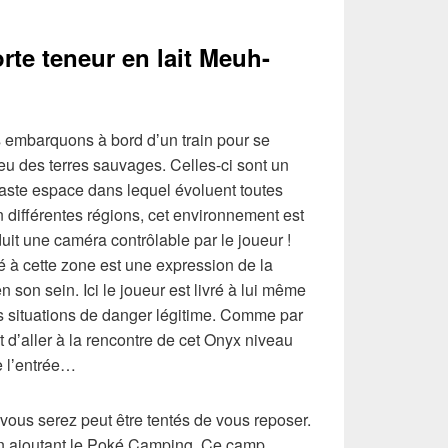
te teneur en lait Meuh-
s embarquons à bord dʼun train pour se
ieu des terres sauvages. Celles-ci sont un
 vaste espace dans lequel évoluent toutes
 différentes régions, cet environnement est
oduit une caméra contrôlable par le joueur !
vé à cette zone est une expression de la
n son sein. Ici le joueur est livré à lui même
es situations de danger légitime. Comme par
t dʼaller à la rencontre de cet Onyx niveau
e lʼentrée…
 vous serez peut être tentés de vous reposer.
n ajoutant le Poké Camping. Ce camp