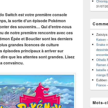
Chroniq
31/07/2
ndo Switch est votre première console
mps, la sortie dʼun épisode Pokémon
Commen
monter des souvenirs… Qui dʼentre-nous
u de notre première rencontre avec ces
Zaouiya
mon Épée et Bouclier sont les derniers
Kaisen –
plus grandes licences de culture
Snake mu
dessiné
rs épisodes principaux à arriver sur
encombr
 dire que les attentes sont grandes. Lisez
Othello 
s a convaincu.
Ramen 
bataille
manga B
Eubben
France 
Mots-c