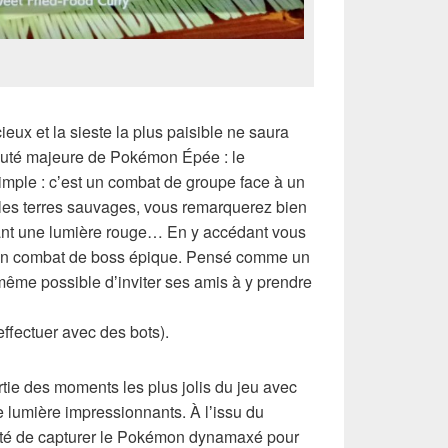
ieux et la sieste la plus paisible ne saura
auté majeure de Pokémon Épée : le
imple : cʼest un combat de groupe face à un
les terres sauvages, vous remarquerez bien
ttant une lumière rouge… En y accédant vous
r un combat de boss épique. Pensé comme un
 même possible dʼinviter ses amis à y prendre
 effectuer avec des bots).
ie des moments les plus jolis du jeu avec
e lumière impressionnants. À lʼissu du
ilité de capturer le Pokémon dynamaxé pour