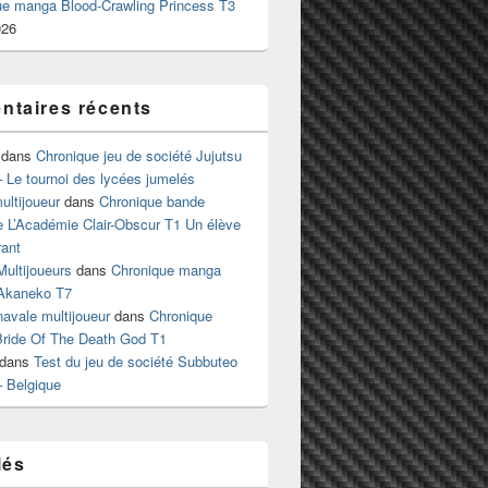
ue manga Blood-Crawling Princess T3
026
taires récents
dans
Chronique jeu de société Jujutsu
 Le tournoi des lycées jumelés
ltijoueur
dans
Chronique bande
e L’Académie Clair-Obscur T1 Un élève
ant
Multijoueurs
dans
Chronique manga
Akaneko T7
 navale multijoueur
dans
Chronique
ride Of The Death God T1
dans
Test du jeu de société Subbuteo
– Belgique
lés