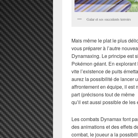
Galar et ses succulents terroirs
Mais même le plat le plus délic
vous préparer à lʼautre nouve
Dynamaxing. Le principe est s
Pokémon géant. En explorant 
vite lʼexistence de puits éme
aurez la possibilité de lance
affrontement en équipe, il est
part (précisons tout de même
quʼil est aussi possible de les
Les combats Dynamax font part
des animations et des effets d
combat, le joueur a la possib