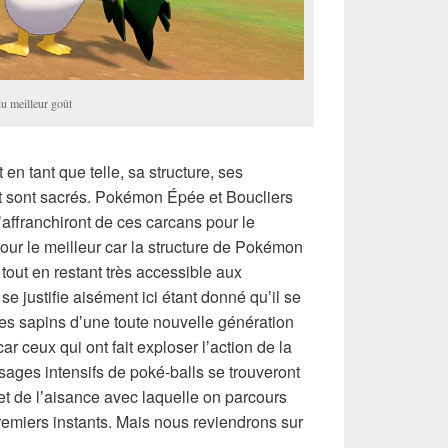
u meilleur goût
en tant que telle, sa structure, ses
t sont sacrés. Pokémon Épée et Boucliers
ʼaffranchiront de ces carcans pour le
our le meilleur car la structure de Pokémon
tout en restant très accessible aux
e justifie aisément ici étant donné quʼil se
es sapins dʼune toute nouvelle génération
car ceux qui ont fait exploser lʼaction de la
ages intensifs de poké-balls se trouveront
 et de lʼaisance avec laquelle on parcours
remiers instants. Mais nous reviendrons sur