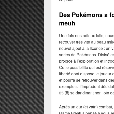
Des Pokémons a for
meuh
Une fois nos adieux faits, nou
retrouver très vite au beau mil
nouvel ajout à la licence : un
sortes de Pokémons. Divisé en
propice à lʼexploration et intr
Cette possibilité qui est réser
liberté dont dispose le joueur e
et pourra se retrouver dans d
exemple si lʼimprudent décidai
35 (!!) se dandinant non loin d
Après un dur (et vain) combat,
Game Freak a pensé à vous e