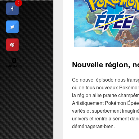
0
0
Nouvelle région, 
PARTAGES
Ce nouvel épisode nous transpo
où de tous nouveaux Pokémon 
la région allie prairie champêt
Artistiquement Pokémon Épée e
variés et superbement imaginé
univers et rentre aisément dan
déménagerait-bien.