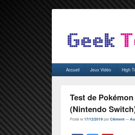
GeekTest
Blog jeux-vidéo et high-tech
Menu
Accueil
Jeux Vidéo
High T
principal
Test de Pokémon 
(Nintendo Switch
Posté le
17/12/2019
par
Clément
—
Au