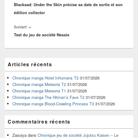
l’article
Blacksad: Under the Skin précise sa date de sortie et son
précédent :
édition collector
Article
Suivant
→
Test du jeu de société Nessie
suivant :
Zone
Articles récents
principale
de
widget
Chronique manga Hotel Inhumans T2
31/07/2026
pour
Chronique manga Meteoria T2
31/07/2026
la
Chronique manga Meteoria T1
31/07/2026
barre
Chronique manga The Hitman’s Fave T2
31/07/2026
latérale
Chronique manga Blood-Crawling Princess T3
31/07/2026
Commentaires récents
Zaouiya
dans
Chronique jeu de société Jujutsu Kaisen – Le