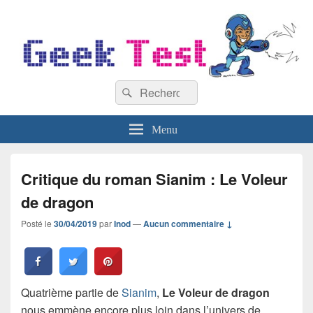
GeekTest
Recherche :
Blog jeux-vidéo et high-tech
Rechercher
Menu
Critique du roman Sianim : Le Voleur
de dragon
Posté le
30/04/2019
par
Inod
—
Aucun commentaire ↓
Quatrième partie de
Sianim
,
Le Voleur de dragon
nous emmène encore plus loin dans l’univers de