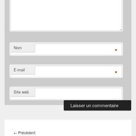
Nom
*
E-mail
*
Site web
Navigation
de
Article
←
Précédent