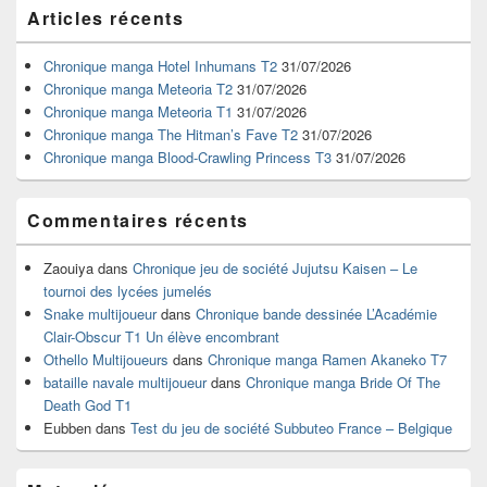
Zone
Articles récents
principale
de
widget
Chronique manga Hotel Inhumans T2
31/07/2026
pour
Chronique manga Meteoria T2
31/07/2026
la
Chronique manga Meteoria T1
31/07/2026
barre
Chronique manga The Hitman’s Fave T2
31/07/2026
latérale
Chronique manga Blood-Crawling Princess T3
31/07/2026
Commentaires récents
Zaouiya
dans
Chronique jeu de société Jujutsu Kaisen – Le
tournoi des lycées jumelés
Snake multijoueur
dans
Chronique bande dessinée L’Académie
Clair-Obscur T1 Un élève encombrant
Othello Multijoueurs
dans
Chronique manga Ramen Akaneko T7
bataille navale multijoueur
dans
Chronique manga Bride Of The
Death God T1
Eubben
dans
Test du jeu de société Subbuteo France – Belgique