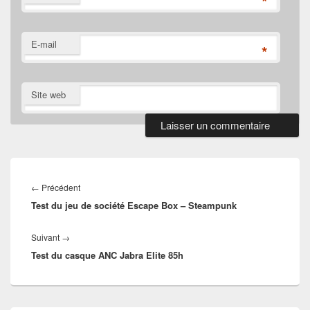
*
E-mail
*
Site web
Navigation
de
Article
←
Précédent
l’article
Test du jeu de société Escape Box – Steampunk
précédent :
Article
Suivant
→
Test du casque ANC Jabra Elite 85h
suivant :