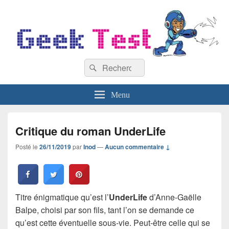
GeekTest
Recherche :
Blog jeux-vidéo et high-tech
Rechercher
Menu
Critique du roman UnderLife
Posté le
26/11/2019
par
Inod
—
Aucun commentaire ↓
Titre énigmatique qu’est l’
UnderLife
d’Anne-Gaëlle
Balpe, choisi par son fils, tant l’on se demande ce
qu’est cette éventuelle sous-vie. Peut-être celle qui se