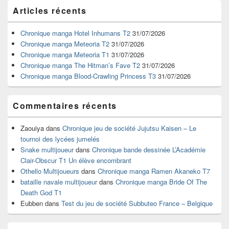
Zone
Articles récents
principale
de
widget
Chronique manga Hotel Inhumans T2
31/07/2026
pour
Chronique manga Meteoria T2
31/07/2026
la
Chronique manga Meteoria T1
31/07/2026
barre
Chronique manga The Hitman’s Fave T2
31/07/2026
latérale
Chronique manga Blood-Crawling Princess T3
31/07/2026
Commentaires récents
Zaouiya
dans
Chronique jeu de société Jujutsu Kaisen – Le
tournoi des lycées jumelés
Snake multijoueur
dans
Chronique bande dessinée L’Académie
Clair-Obscur T1 Un élève encombrant
Othello Multijoueurs
dans
Chronique manga Ramen Akaneko T7
bataille navale multijoueur
dans
Chronique manga Bride Of The
Death God T1
Eubben
dans
Test du jeu de société Subbuteo France – Belgique