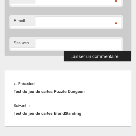
*
E-mail
*
Site web
Navigation
de
Article
←
Précédent
l’article
Test du jeu de cartes Puzzle Dungeon
précédent :
Article
Suivant
→
Test du jeu de cartes Brand$tanding
suivant :