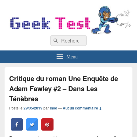
GeekTest
Recherche :
Blog jeux-vidéo et high-tech
Rechercher
Menu
Critique du roman Une Enquête de
Adam Fawley #2 – Dans Les
Ténèbres
Posté le
29/05/2019
par
Inod
—
Aucun commentaire ↓