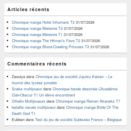
Zone
Articles récents
principale
de
widget
Chronique manga Hotel Inhumans T2
31/07/2026
pour
Chronique manga Meteoria T2
31/07/2026
la
Chronique manga Meteoria T1
31/07/2026
barre
Chronique manga The Hitman’s Fave T2
31/07/2026
latérale
Chronique manga Blood-Crawling Princess T3
31/07/2026
Commentaires récents
Zaouiya
dans
Chronique jeu de société Jujutsu Kaisen – Le
tournoi des lycées jumelés
Snake multijoueur
dans
Chronique bande dessinée L’Académie
Clair-Obscur T1 Un élève encombrant
Othello Multijoueurs
dans
Chronique manga Ramen Akaneko T7
bataille navale multijoueur
dans
Chronique manga Bride Of The
Death God T1
Eubben
dans
Test du jeu de société Subbuteo France – Belgique