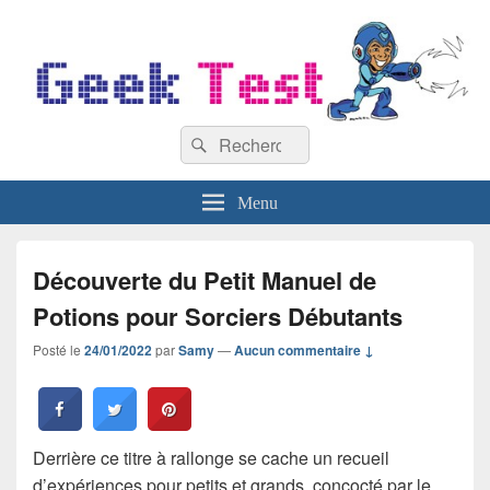
GeekTest
Recherche :
Blog jeux-vidéo et high-tech
Rechercher
Menu
Découverte du Petit Manuel de
Potions pour Sorciers Débutants
Posté le
24/01/2022
par
Samy
—
Aucun commentaire ↓
Derrière ce titre à rallonge se cache un recueil
d’expériences pour petits et grands, concocté par le