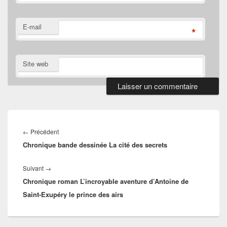
E-mail
*
Site web
Navigation
de
Article
←
Précédent
l’article
Chronique bande dessinée La cité des secrets
précédent :
Article
Suivant
→
Chronique roman L’incroyable aventure d’Antoine de
suivant :
Saint-Exupéry le prince des airs