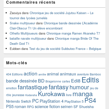
Commentaires récents
Zaouiya
dans
Chronique jeu de société Jujutsu Kaisen – Le
tournoi des lycées jumelés
Snake multijoueur
dans
Chronique bande dessinée L’Académie
Clair-Obscur T1 Un élève encombrant
Othello Multijoueurs
dans
Chronique manga Ramen Akaneko T7
bataille navale multijoueur
dans
Chronique manga Bride Of The
Death God T1
Eubben
dans
Test du jeu de société Subbuteo France – Belgique
Mots-clés
action
animaux
animal
404 Editions
aventure
Bamboo
amitie
Editis
BD
Edi8
bande dessinée
Bragelonne
cartes
fantasy
fantastique
humour
emotion
jeu de
manga
Kurokawa
rôle
jeunesse
livre
Kodansha
PS4
PC
PlayStation 4
Nintendo Switch
PlayStation 5
PS5
roman
science fiction
seinen
SF
Shueisha
RPG