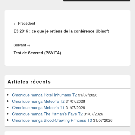
Navigation
de
Article
←
Précédent
l’article
E3 2016 : ce que je retiens de la conférence Ubisoft
précédent :
Article
Suivant
→
Test de Severed (PSVITA)
suivant :
Zone
Articles récents
principale
de
widget
Chronique manga Hotel Inhumans T2
31/07/2026
pour
Chronique manga Meteoria T2
31/07/2026
la
Chronique manga Meteoria T1
31/07/2026
barre
Chronique manga The Hitman’s Fave T2
31/07/2026
latérale
Chronique manga Blood-Crawling Princess T3
31/07/2026