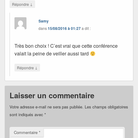
↓
Répondre
Samy
dans
15/08/2016 à 01:27
a dit :
Très bon choix ! C’est vrai que cette conférence
valait la peine de veiller aussi tard
↓
Répondre
Laisser un commentaire
Votre adresse e-mail ne sera pas publiée.
Les champs obligatoires
sont indiqués avec
*
Commentaire
*