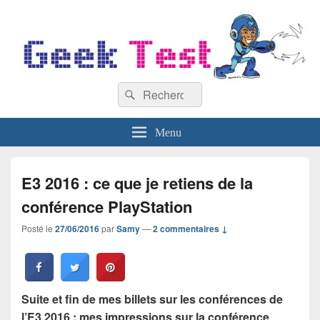
GeekTest
Recherche :
Blog jeux-vidéo et high-tech
Rechercher
Menu
E3 2016 : ce que je retiens de la
conférence PlayStation
Posté le
27/06/2016
par
Samy
—
2 commentaires ↓
Suite et fin de mes billets sur les conférences de
l’E3 2016 : mes impressions sur la conférence