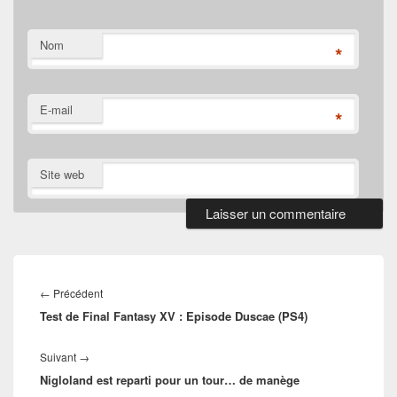
Nom
*
E-mail
*
Site web
Navigation
de
Article
←
Précédent
l’article
Test de Final Fantasy XV : Episode Duscae (PS4)
précédent :
Article
Suivant
→
Nigloland est reparti pour un tour… de manège
suivant :