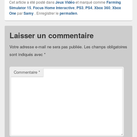
Cet article a été posté dans
Jeux Vidéo
et marqué comme
Farming
Simulator 15
,
Focus Home Interactive
,
PS3
,
PS4
,
Xbox 360
,
Xbox
One
par
Samy
. Enregistrer le
permalien
.
Laisser un commentaire
Votre adresse e-mail ne sera pas publiée.
Les champs obligatoires
sont indiqués avec
*
Commentaire
*