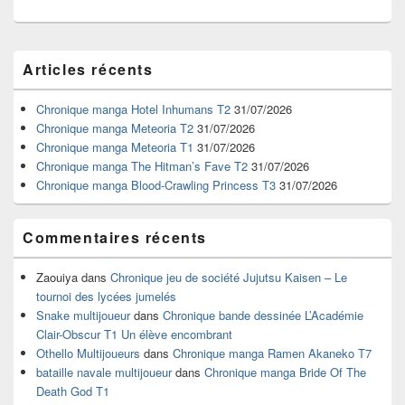
Zone
Articles récents
principale
de
widget
Chronique manga Hotel Inhumans T2
31/07/2026
pour
Chronique manga Meteoria T2
31/07/2026
la
Chronique manga Meteoria T1
31/07/2026
barre
Chronique manga The Hitman’s Fave T2
31/07/2026
latérale
Chronique manga Blood-Crawling Princess T3
31/07/2026
Commentaires récents
Zaouiya
dans
Chronique jeu de société Jujutsu Kaisen – Le
tournoi des lycées jumelés
Snake multijoueur
dans
Chronique bande dessinée L’Académie
Clair-Obscur T1 Un élève encombrant
Othello Multijoueurs
dans
Chronique manga Ramen Akaneko T7
bataille navale multijoueur
dans
Chronique manga Bride Of The
Death God T1