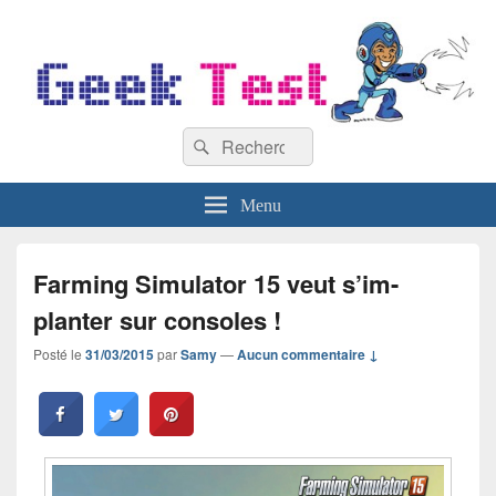
GeekTest
Recherche :
Blog jeux-vidéo et high-tech
Rechercher
Menu
Farming Simulator 15 veut s’im-
planter sur consoles !
Posté le
31/03/2015
par
Samy
—
Aucun commentaire ↓