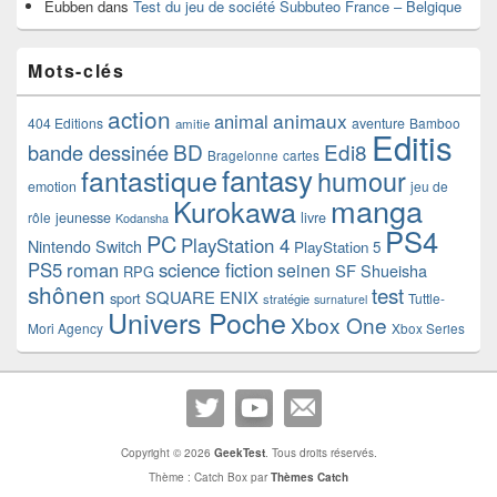
Eubben
dans
Test du jeu de société Subbuteo France – Belgique
Mots-clés
action
animaux
animal
404 Editions
aventure
Bamboo
amitie
Editis
BD
Edi8
bande dessinée
Bragelonne
cartes
fantasy
fantastique
humour
emotion
jeu de
manga
Kurokawa
rôle
jeunesse
livre
Kodansha
PS4
PC
PlayStation 4
Nintendo Switch
PlayStation 5
PS5
roman
science fiction
seinen
SF
Shueisha
RPG
shônen
test
SQUARE ENIX
sport
Tuttle-
stratégie
surnaturel
Univers Poche
Xbox One
Mori Agency
Xbox Series
Copyright © 2026
GeekTest
. Tous droits réservés.
Thème : Catch Box par
Thèmes Catch