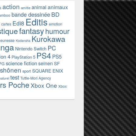
action
animaux
animal
s
amitie
BD
bande dessinée
amboo
Editis
Edi8
emotion
cartes
fantasy
stique
humour
Kurokawa
jeunesse
Kodansha
nga
PC
Nintendo Switch
PS4
ion 4
PS5
PlayStation 5
science fiction
seinen
SF
PG
shônen
SQUARE ENIX
sport
test
Tuttle-Mori Agency
naturel
rs Poche
Xbox One
Xbox