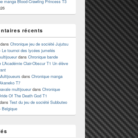
ue manga Blood-Crawling Princess T3
026
taires récents
dans
Chronique jeu de société Jujutsu
 Le tournoi des lycées jumelés
ltijoueur
dans
Chronique bande
e L’Académie Clair-Obscur T1 Un élève
ant
Multijoueurs
dans
Chronique manga
Akaneko T7
 navale multijoueur
dans
Chronique
ride Of The Death God T1
dans
Test du jeu de société Subbuteo
– Belgique
lés