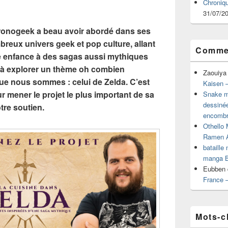
Chroniq
31/07/2
ronogeek a beau avoir abordé dans ses
breux univers geek et pop culture, allant
Commen
e enfance à des sagas aussi mythiques
it à explorer un thème oh combien
Zaouiya
ue nous sommes : celui de Zelda. C’est
Kaisen –
ur mener le projet le plus important de sa
Snake mu
dessiné
otre soutien.
encombr
Othello 
Ramen 
bataille
manga B
Eubben
France 
Mots-c