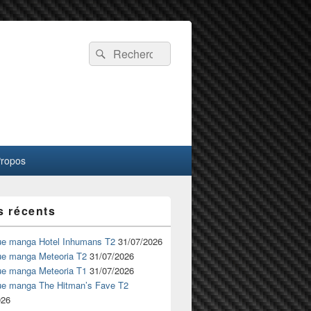
Recherche :
Rechercher
Propos
s récents
ue manga Hotel Inhumans T2
31/07/2026
ue manga Meteoria T2
31/07/2026
ue manga Meteoria T1
31/07/2026
ue manga The Hitman’s Fave T2
026