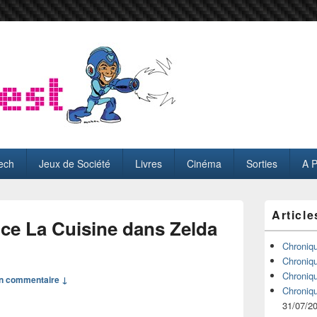
ech
Jeux de Société
Livres
Cinéma
Sorties
A 
Zone
Article
principale
ce La Cuisine dans Zelda
de
widget
Chroniq
pour
Chroniq
la
Chroniq
n commentaire ↓
barre
Chroniq
latérale
31/07/2