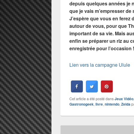
depuis quelques années je ne
que je vais m’empresser de 
J’espère que vous en ferez 
autour de vous, pour que Thi
important de sa vie. Mais au
enfin se préparer un riz au c
enregistrée pour l’occasion 
Lien vers la campagne Ulule
Cet article a été posté dans
Jeux Vidéo
Gastronogeek
,
livre
,
nintendo
,
Zelda
p