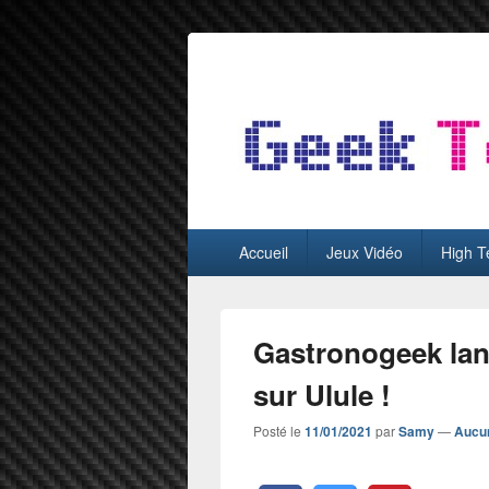
GeekTest
Blog jeux-vidéo et high-tech
Menu
Accueil
Jeux Vidéo
High T
principal
Gastronogeek lan
sur Ulule !
Posté le
11/01/2021
par
Samy
—
Aucu