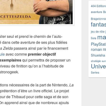
404 Edition
aventure
B
Bragelonne
fanta
jeu de rôle
ma
alier seul et prend le chemin de l’auto-
livre
é dans cette aventure de ses plus fidèles
PlayStat
ns Zelda
passera ainsi par le financement
roman
R
ule
avec comme
premier objectif
Shueisha
0 exemplaires
qui permettra de proposer un
stratégie
sur
Unive
niveau de finition qu’on a l’habitude de
astronogeek.
Series
ations nécessaires de la part de Nintendo,
La
prétention d’être un livre officiel. Le projet
amour de Thibaud pour cette saga et de son
On apprend ainsi que de nombreux ajouts