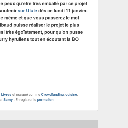
 peux qu’être très emballé par ce projet
soutenir
sur Ulule
dès ce lundi 11 janvier.
de même et que vous passerez le mot
baud puisse réaliser le projet le plus
ssi très égoïstement, pour qu’on pusse
urry hyruliens tout en écoutant la BO
!
,
Livres
et marqué comme
Crowdfunding
,
cuisine
,
ar
Samy
. Enregistrer le
permalien
.