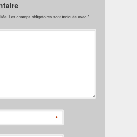
taire
liée.
Les champs obligatoires sont indiqués avec
*
*