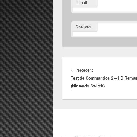
E-mail
Site web
Navigation
de
Article
←
Précédent
l’article
Test de Commandos 2 – HD Remas
précédent :
(Nintendo Switch)