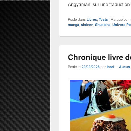
Angyaman, sur une traduction d
Posté dans
Livres
,
Tests
|
Marqué co
manga
,
shônen
,
Shueisha
,
Univers P
Chronique livre d
Posté le
23/03/2026
par
Inod
—
Aucun 