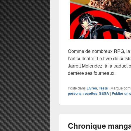
Comme de nombreux RPG, la sa
l’art culinaire. Le livre de cu
Jarrett Melendez, à la traduct
derrière ses fourneaux.
Posté dans
Livres
,
Tests
|
Marqué co
persona
,
recettes
,
SEGA
|
Publier un
Chronique mang