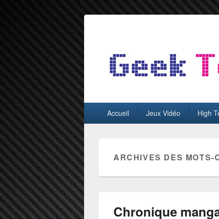
GeekTest
Blog jeux-vidéo et high-tech
Menu
Accueil
Jeux Vidéo
High T
principal
ARCHIVES DES MOTS-
Chronique mang