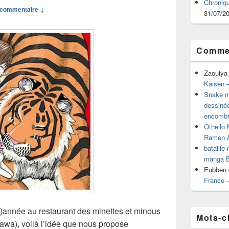
Chroniq
commentaire ↓
31/07/2
Commen
Zaouiya
Kaisen –
Snake mu
dessiné
encombr
Othello 
Ramen 
bataille
manga B
Eubben
France 
ch)année au restaurant des minettes et minous
Mots-c
a), voilà l’idée que nous propose