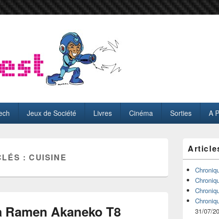
ech
Jeux de Société
Livres
Cinéma
Sorties
A 
Zone
Article
principale
CLÉS :
CUISINE
de
widget
Chroniq
pour
Chroniq
la
Chroniq
barre
Chroniq
latérale
a Ramen Akaneko T8
31/07/2