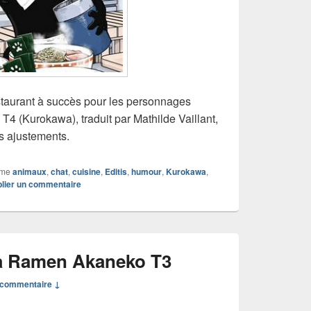
estaurant à succès pour les personnages
 (Kurokawa), traduit par Mathilde Vaillant,
s ajustements.
mme
animaux
,
chat
,
cuisine
,
Editis
,
humour
,
Kurokawa
,
lier un commentaire
a Ramen Akaneko T3
commentaire ↓