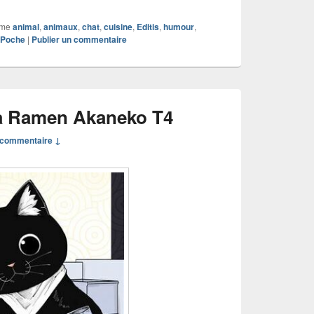
mme
animal
,
animaux
,
chat
,
cuisine
,
Editis
,
humour
,
 Poche
|
Publier un commentaire
a Ramen Akaneko T4
commentaire ↓