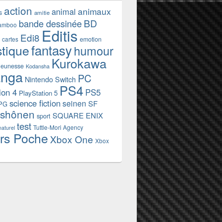
action
animaux
animal
s
amitie
BD
bande dessinée
amboo
Editis
Edi8
emotion
cartes
fantasy
stique
humour
Kurokawa
jeunesse
Kodansha
nga
PC
Nintendo Switch
PS4
ion 4
PS5
PlayStation 5
science fiction
seinen
SF
PG
shônen
SQUARE ENIX
sport
test
Tuttle-Mori Agency
naturel
rs Poche
Xbox One
Xbox