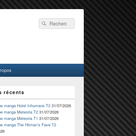
Recherche :
Rechercher
Propos
s récents
ue manga Hotel Inhumans T2
31/07/2026
ue manga Meteoria T2
31/07/2026
ue manga Meteoria T1
31/07/2026
ue manga The Hitman’s Fave T2
026