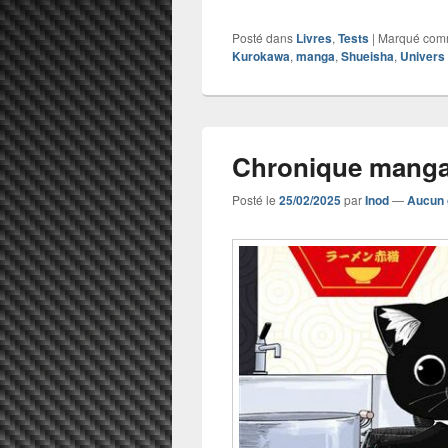
Posté dans
Livres
,
Tests
|
Marqué co
Kurokawa
,
manga
,
Shueisha
,
Univers
Chronique mang
Posté le
25/02/2025
par
Inod
—
Aucun 