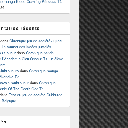
ue manga Blood-Crawling Princess T3
026
taires récents
dans
Chronique jeu de société Jujutsu
 Le tournoi des lycées jumelés
ltijoueur
dans
Chronique bande
e L’Académie Clair-Obscur T1 Un élève
ant
Multijoueurs
dans
Chronique manga
Akaneko T7
 navale multijoueur
dans
Chronique
ride Of The Death God T1
dans
Test du jeu de société Subbuteo
– Belgique
lés