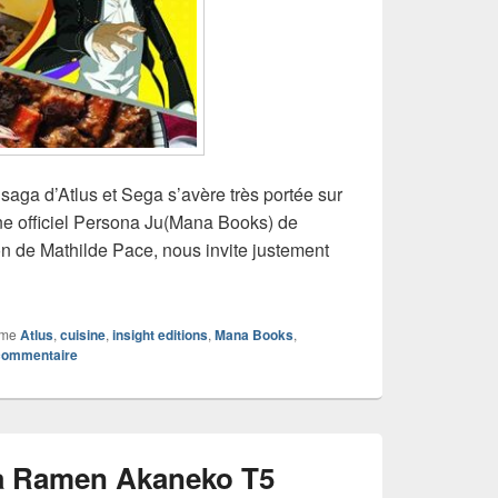
ga d’Atlus et Sega s’avère très portée sur
isine officiel Persona Ju(Mana Books) de
ion de Mathilde Pace, nous invite justement
mme
Atlus
,
cuisine
,
insight editions
,
Mana Books
,
 commentaire
a Ramen Akaneko T5