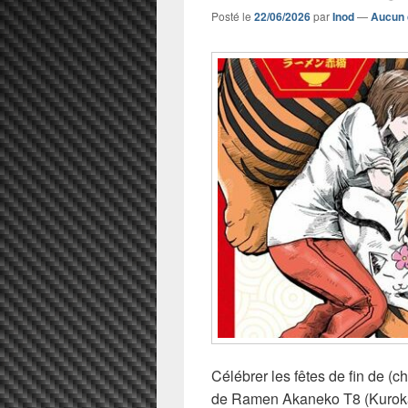
Posté le
22/06/2026
par
Inod
—
Aucun 
Célébrer les fêtes de fin de (
de Ramen Akaneko T8 (Kurokaw