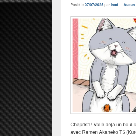
Posté le
07/07/2025
par
Inod
—
Aucun 
Chapristi ! Voilà déjà un boui
avec Ramen Akaneko T5 (Kuroka