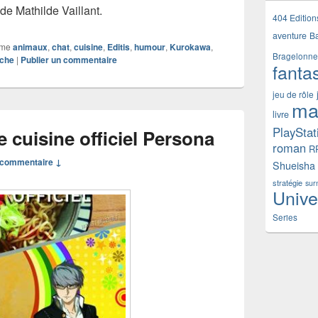
e Mathilde Vaillant.
404 Edition
aventure
B
mme
animaux
,
chat
,
cuisine
,
Editis
,
humour
,
Kurokawa
,
Bragelonne
oche
|
Publier un commentaire
fanta
jeu de rôle
ma
livre
PlayStat
e cuisine officiel Persona
roman
R
commentaire ↓
Shueisha
stratégie
sur
Unive
Series