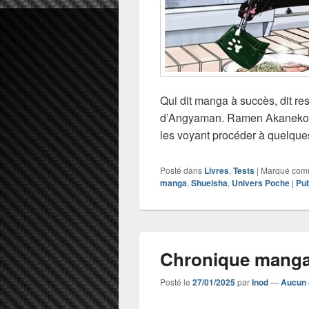
Qui dit manga à succès, dit r
d’Angyaman. Ramen Akaneko T4
les voyant procéder à quelque
Posté dans
Livres
,
Tests
|
Marqué co
manga
,
Shueisha
,
Univers Poche
|
Pub
Chronique mang
Posté le
27/01/2025
par
Inod
—
Aucun 