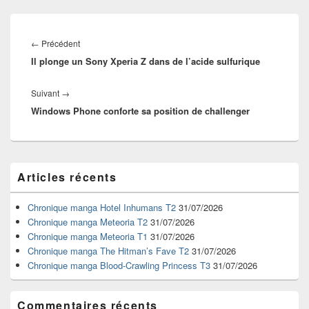
Navigation
de
Article
←
Précédent
l’article
Il plonge un Sony Xperia Z dans de l’acide sulfurique
précédent :
Article
Suivant
→
Windows Phone conforte sa position de challenger
suivant :
Zone
Articles récents
principale
de
widget
Chronique manga Hotel Inhumans T2
31/07/2026
pour
Chronique manga Meteoria T2
31/07/2026
la
Chronique manga Meteoria T1
31/07/2026
barre
Chronique manga The Hitman’s Fave T2
31/07/2026
latérale
Chronique manga Blood-Crawling Princess T3
31/07/2026
Commentaires récents