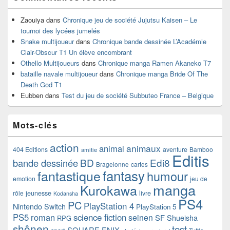
Zaouiya
dans
Chronique jeu de société Jujutsu Kaisen – Le
tournoi des lycées jumelés
Snake multijoueur
dans
Chronique bande dessinée L’Académie
Clair-Obscur T1 Un élève encombrant
Othello Multijoueurs
dans
Chronique manga Ramen Akaneko T7
bataille navale multijoueur
dans
Chronique manga Bride Of The
Death God T1
Eubben
dans
Test du jeu de société Subbuteo France – Belgique
Mots-clés
action
animaux
animal
404 Editions
aventure
Bamboo
amitie
Editis
BD
Edi8
bande dessinée
Bragelonne
cartes
fantasy
fantastique
humour
emotion
jeu de
manga
Kurokawa
rôle
jeunesse
livre
Kodansha
PS4
PC
PlayStation 4
Nintendo Switch
PlayStation 5
PS5
roman
science fiction
seinen
SF
Shueisha
RPG
shônen
test
SQUARE ENIX