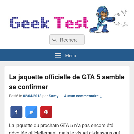
GeekTest
Recherche :
Blog jeux-vidéo et high-tech
Rechercher
Menu
La jaquette officielle de GTA 5 semble
se confirmer
Posté le
02/04/2013
par
Samy
—
Aucun commentaire ↓
La jaquette du prochain GTA 5 n’a pas encore été
dévoilée officiellement, mais le visuel ci-dessous qui