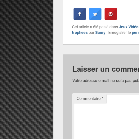
Cet article a été posté dans
Jeux Vidéo
trophées
par
Samy
. Enregistrer le
per
Laisser un commen
Votre adresse e-mail ne sera pas pub
Commentaire
*