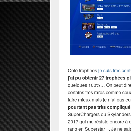
Coté trophées
je suis très co
j’ai pu obtenir 27 trophées p
quelques 100%… On peut dire q
certains très rares comme ceux
faire mieux mais je n’ai pas eu
pourtant pas très compliqué
SuperChargers ou Skylanders I
2017 qui me résiste encore à 
rang en Superstar ». Je ne sais