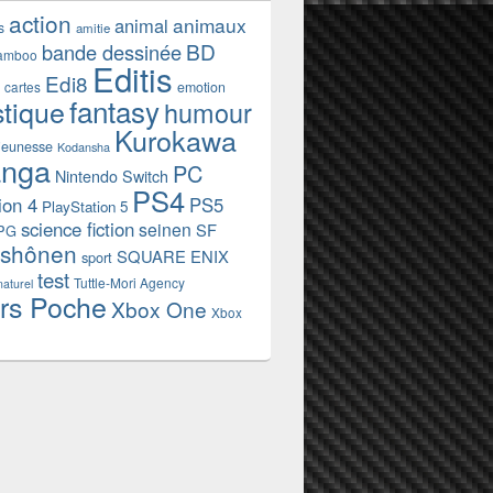
action
animaux
animal
s
amitie
BD
bande dessinée
amboo
Editis
Edi8
emotion
cartes
fantasy
stique
humour
Kurokawa
jeunesse
Kodansha
nga
PC
Nintendo Switch
PS4
ion 4
PS5
PlayStation 5
science fiction
seinen
SF
PG
shônen
SQUARE ENIX
sport
test
Tuttle-Mori Agency
naturel
rs Poche
Xbox One
Xbox