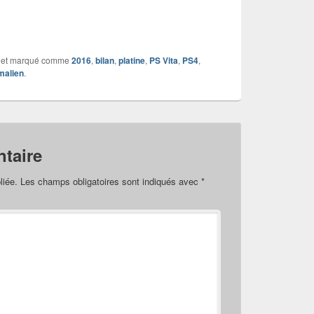
et marqué comme
2016
,
bilan
,
platine
,
PS Vita
,
PS4
,
malien
.
taire
liée.
Les champs obligatoires sont indiqués avec
*