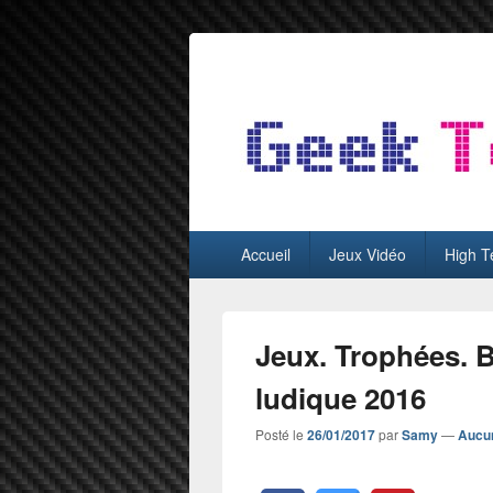
GeekTest
Blog jeux-vidéo et high-tech
Menu
Accueil
Jeux Vidéo
High T
principal
Jeux. Trophées. 
ludique 2016
Posté le
26/01/2017
par
Samy
—
Aucu