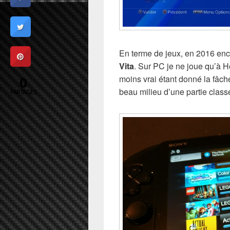
En terme de jeux, en 2016 en
Vita
. Sur PC je ne joue qu’à H
moins vrai étant donné la fâc
0
beau milieu d’une partie clas
PARTAGES