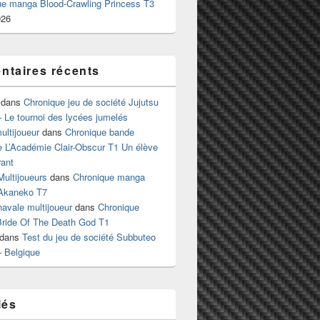
ue manga Blood-Crawling Princess T3
026
taires récents
dans
Chronique jeu de société Jujutsu
 Le tournoi des lycées jumelés
ltijoueur
dans
Chronique bande
e L’Académie Clair-Obscur T1 Un élève
ant
Multijoueurs
dans
Chronique manga
Akaneko T7
 navale multijoueur
dans
Chronique
ride Of The Death God T1
dans
Test du jeu de société Subbuteo
– Belgique
lés