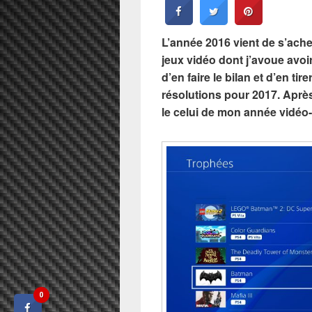
L’année 2016 vient de s’achev
jeux vidéo dont j’avoue avoi
d’en faire le bilan et d’en ti
résolutions pour 2017. Après
le celui de mon année vidéo-
0