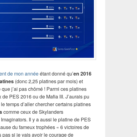
ntent de mon année
étant donné qu’
en 2016
latines
(donc 2,25 platines par mois) et
ue j’ai pas chômé ! Parmi ces platines
 de PES 2016 ou de Mafia III. J’aurais pu
 le temps d’aller chercher certains platines
s
comme ceux de Skylanders
maginators. Il y a aussi le platine de PES
cause du fameux trophées « 6 victoires de
 pas si je vais avoir le courage de