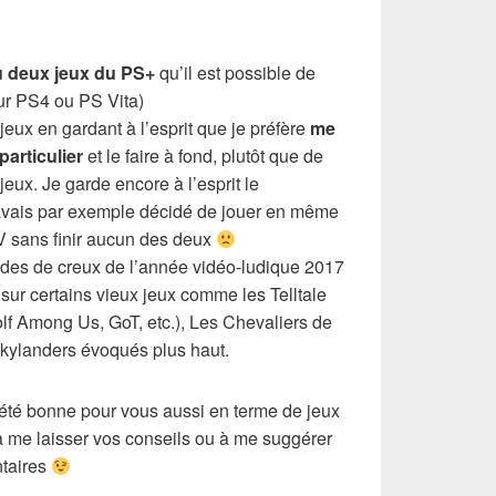
u deux jeux du PS+
qu’il est possible de
sur PS4 ou PS Vita)
s jeux en gardant à l’esprit que je préfère
me
particulier
et le faire à fond, plutôt que de
jeux. Je garde encore à l’esprit le
avais par exemple décidé de jouer en même
V sans finir aucun des deux
odes de creux de l’année vidéo-ludique 2017
sur certains vieux jeux comme les Telltale
olf Among Us, GoT, etc.), Les Chevaliers de
kylanders évoqués plus haut.
 été bonne pour vous aussi en terme de jeux
à me laisser vos conseils ou à me suggérer
ntaires