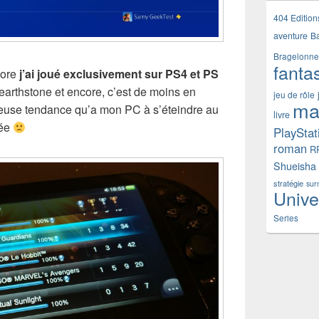
404 Edition
aventure
B
Bragelonne
fanta
core
j’ai joué exclusivement sur PS4 et PS
earthstone et encore, c’est de moins en
jeu de rôle
ma
heuse tendance qu’a mon PC à s’éteindre au
livre
sée
PlayStat
roman
R
Shueisha
stratégie
sur
Unive
Series