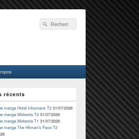
Recherche :
Rechercher
Propos
s récents
ue manga Hotel Inhumans T2
31/07/2026
ue manga Meteoria T2
31/07/2026
ue manga Meteoria T1
31/07/2026
ue manga The Hitman’s Fave T2
026