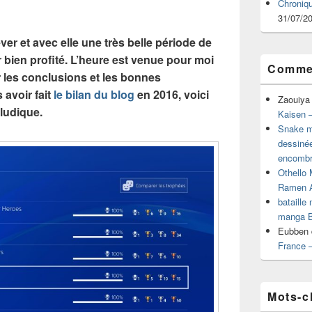
Chroniq
31/07/2
er et avec elle une très belle période de
r bien profité. L’heure est venue pour moi
Commen
rer les conclusions et les bonnes
 avoir fait
le bilan du blog
en 2016, voici
Zaouiya
ludique.
Kaisen –
Snake mu
dessiné
encombr
Othello 
Ramen 
bataille
manga B
Eubben
France 
Mots-c