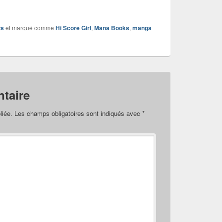
ts
et marqué comme
Hi Score Girl
,
Mana Books
,
manga
taire
liée.
Les champs obligatoires sont indiqués avec
*