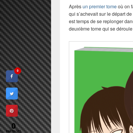
Après
un premier tome
où on f
qui s’achevait sur le départ d
est temps de se replonger dan
deuxième tome qui se déroule
0
0
PARTAGES