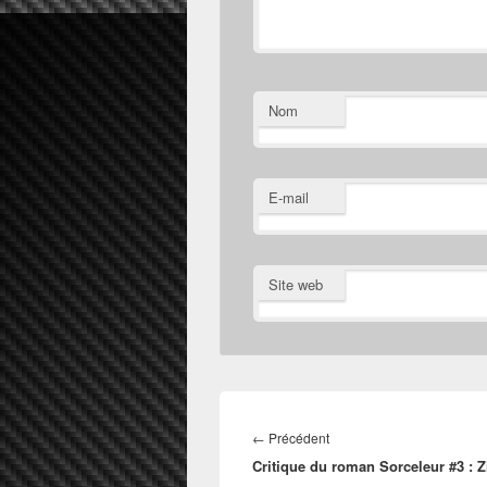
Nom
E-mail
Site web
Navigation
de
Article
←
Précédent
l’article
Critique du roman Sorceleur #3 : Z
précédent :