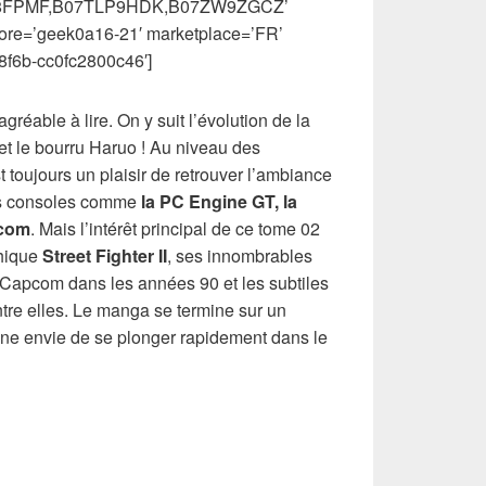
V8FPMF,B07TLP9HDK,B07ZW9ZGCZ’
tore=’geek0a16-21′ marketplace=’FR’
8f6b-cc0fc2800c46′]
gréable à lire. On y suit l’évolution de la
 et le bourru Haruo ! Au niveau des
 toujours un plaisir de retrouver l’ambiance
es consoles comme
la PC Engine GT, la
icom
. Mais l’intérêt principal de ce tome 02
thique
Street Fighter II
, ses innombrables
Capcom dans les années 90 et les subtiles
tre elles. Le manga se termine sur un
ne envie de se plonger rapidement dans le