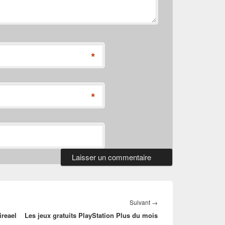
*
*
Article
Suivant
→
ireael
Les jeux gratuits PlayStation Plus du mois
suivant :