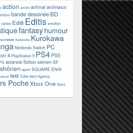
action
animaux
animal
s
amitie
BD
bande dessinée
amboo
Editis
Edi8
emotion
cartes
fantasy
stique
humour
Kurokawa
jeunesse
Kodansha
nga
PC
Nintendo Switch
PS4
ion 4
PS5
PlayStation 5
science fiction
seinen
SF
PG
shônen
SQUARE ENIX
sport
test
Tuttle-Mori Agency
naturel
rs Poche
Xbox One
Xbox