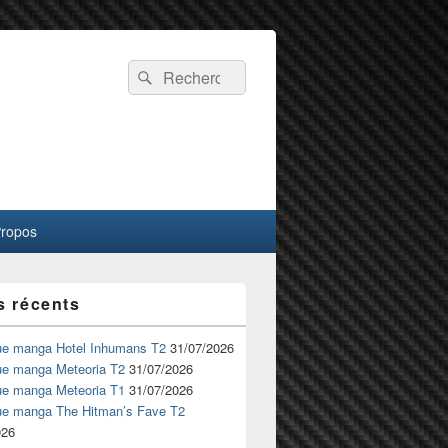
Recherche :
Rechercher
Propos
s récents
ue manga Hotel Inhumans T2
31/07/2026
ue manga Meteoria T2
31/07/2026
ue manga Meteoria T1
31/07/2026
ue manga The Hitman’s Fave T2
026