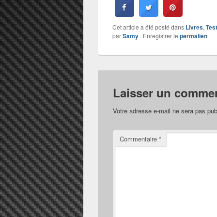
Cet article a été posté dans
Livres
,
Tes
par
Samy
. Enregistrer le
permalien
.
Laisser un commen
Votre adresse e-mail ne sera pas pub
Commentaire
*