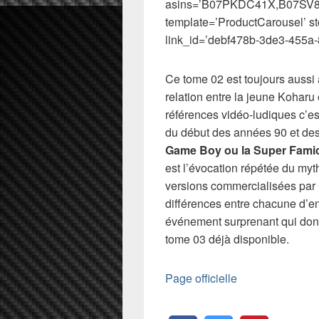
asins=’B07PKDC41X,B07S
template=’ProductCarousel’ s
link_id=’debf478b-3de3-455a-
Ce tome 02 est toujours aussi a
relation entre la jeune Koharu
références vidéo-ludiques c’est
du début des années 90 et d
Game Boy ou la Super Fam
est l’évocation répétée du my
versions commercialisées par 
différences entre chacune d’en
événement surprenant qui don
tome 03 déjà disponible.
Page officielle