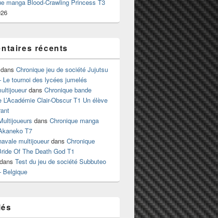
ue manga Blood-Crawling Princess T3
026
taires récents
dans
Chronique jeu de société Jujutsu
 Le tournoi des lycées jumelés
ltijoueur
dans
Chronique bande
e L’Académie Clair-Obscur T1 Un élève
ant
Multijoueurs
dans
Chronique manga
Akaneko T7
 navale multijoueur
dans
Chronique
ride Of The Death God T1
dans
Test du jeu de société Subbuteo
– Belgique
lés