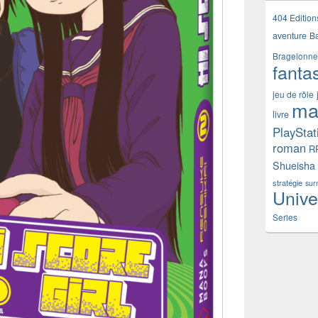
404 Edition
aventure
B
Bragelonne
fanta
jeu de rôle
ma
livre
PlayStat
roman
R
Shueisha
stratégie
sur
Unive
Series