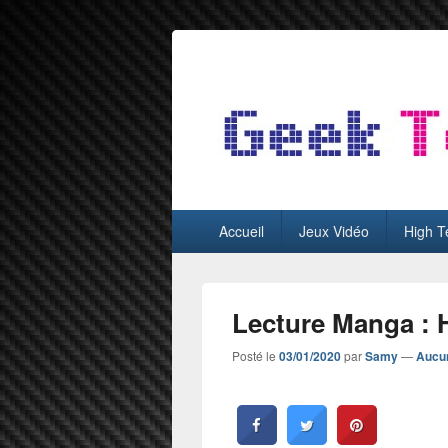
GeekTest
Blog jeux-vidéo et high-tech
Menu
Accueil
Jeux Vidéo
High T
principal
Lecture Manga : H
Posté le
03/01/2020
par
Samy
—
Aucu