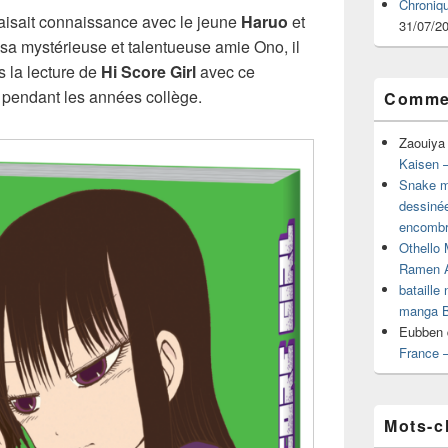
Chroniq
aisait connaissance avec le jeune
Haruo
et
31/07/2
e sa mystérieuse et talentueuse amie Ono, il
s la lecture de
Hi Score Girl
avec ce
 pendant les années collège.
Commen
Zaouiya
Kaisen –
Snake mu
dessiné
encombr
Othello 
Ramen 
bataille
manga B
Eubben
France 
Mots-c