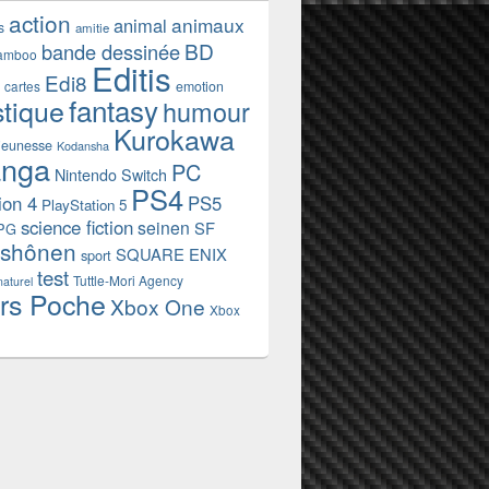
action
animaux
animal
s
amitie
BD
bande dessinée
amboo
Editis
Edi8
emotion
cartes
fantasy
stique
humour
Kurokawa
jeunesse
Kodansha
nga
PC
Nintendo Switch
PS4
ion 4
PS5
PlayStation 5
science fiction
seinen
SF
PG
shônen
SQUARE ENIX
sport
test
Tuttle-Mori Agency
naturel
rs Poche
Xbox One
Xbox