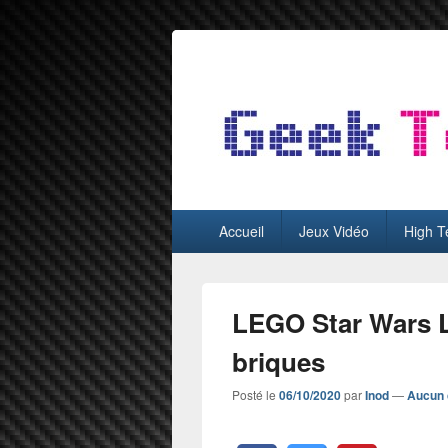
GeekTest
Blog jeux-vidéo et high-tech
Menu
Accueil
Jeux Vidéo
High T
principal
LEGO Star Wars L
briques
Posté le
06/10/2020
par
Inod
—
Aucun 