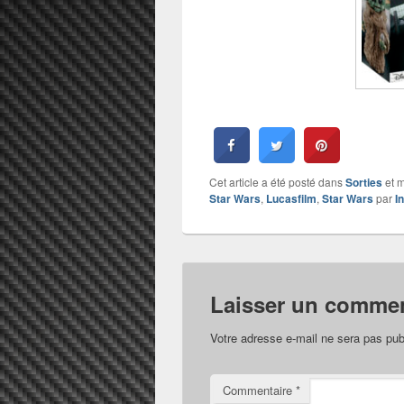
Cet article a été posté dans
Sorties
et 
Star Wars
,
Lucasfilm
,
Star Wars
par
I
Laisser un commen
Votre adresse e-mail ne sera pas pub
Commentaire
*