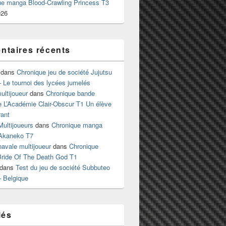
ue manga Blood-Crawling Princess T3
026
taires récents
dans
Chronique jeu de société Jujutsu
 Le tournoi des lycées jumelés
ltijoueur
dans
Chronique bande
e L’Académie Clair-Obscur T1 Un élève
ant
Multijoueurs
dans
Chronique manga
Akaneko T7
 navale multijoueur
dans
Chronique
ride Of The Death God T1
dans
Test du jeu de société Subbuteo
– Belgique
lés