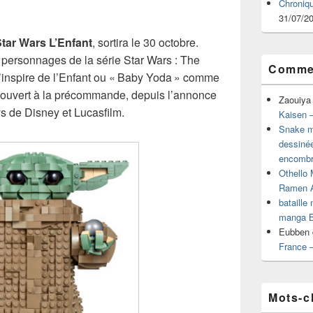
Chroniq
31/07/2
tar Wars L’Enfant
, sortira le 30 octobre.
 personnages de la série Star Wars : The
Commen
s’inspire de l’Enfant ou « Baby Yoda » comme
t ouvert à la précommande, depuis l’annonce
Zaouiya
de Disney et Lucasfilm.
Kaisen –
Snake mu
dessiné
encombr
Othello 
Ramen 
bataille
manga B
Eubben
France 
Mots-c