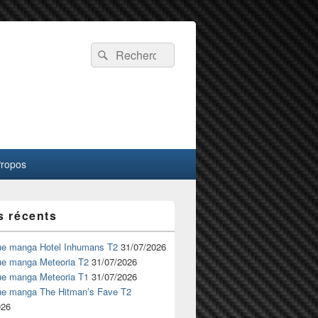
Recherche :
Rechercher
Propos
s récents
ue manga Hotel Inhumans T2
31/07/2026
ue manga Meteoria T2
31/07/2026
ue manga Meteoria T1
31/07/2026
ue manga The Hitman’s Fave T2
026