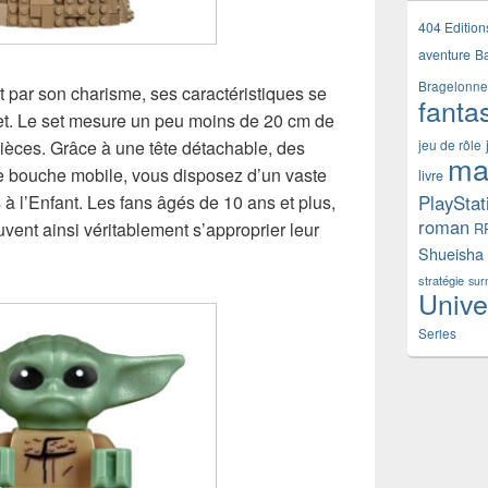
404 Edition
aventure
B
Bragelonne
ant par son charisme, ses caractéristiques se
fanta
ffret. Le set mesure un peu moins de 20 cm de
ièces. Grâce à une tête détachable, des
jeu de rôle
ma
ne bouche mobile, vous disposez d’un vaste
livre
à l’Enfant. Les fans âgés de 10 ans et plus,
PlayStat
roman
uvent ainsi véritablement s’approprier leur
R
Shueisha
stratégie
sur
Unive
Series