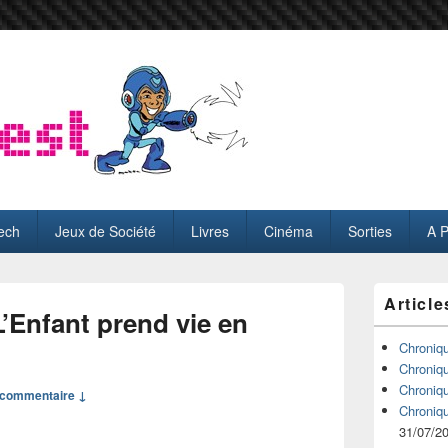
ech
Jeux de Société
Livres
Cinéma
Sorties
A 
Zone
Article
principale
’Enfant prend vie en
de
widget
Chroniq
pour
Chroniq
la
Chroniq
commentaire ↓
barre
Chroniq
latérale
31/07/2