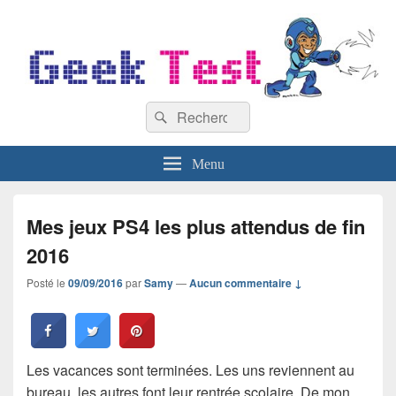
GeekTest
Recherche :
Blog jeux-vidéo et high-tech
Rechercher
Menu
Mes jeux PS4 les plus attendus de fin
2016
Posté le
09/09/2016
par
Samy
—
Aucun commentaire ↓
Les vacances sont terminées. Les uns reviennent au
bureau, les autres font leur rentrée scolaire. De mon