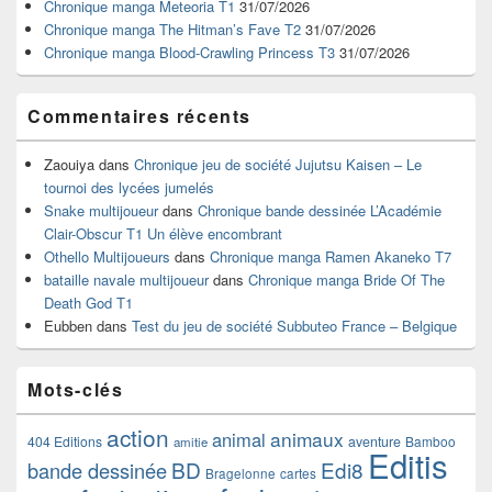
Chronique manga Meteoria T1
31/07/2026
barre
Chronique manga The Hitman’s Fave T2
31/07/2026
latérale
Chronique manga Blood-Crawling Princess T3
31/07/2026
Commentaires récents
Zaouiya
dans
Chronique jeu de société Jujutsu Kaisen – Le
tournoi des lycées jumelés
Snake multijoueur
dans
Chronique bande dessinée L’Académie
Clair-Obscur T1 Un élève encombrant
Othello Multijoueurs
dans
Chronique manga Ramen Akaneko T7
bataille navale multijoueur
dans
Chronique manga Bride Of The
Death God T1
Eubben
dans
Test du jeu de société Subbuteo France – Belgique
Mots-clés
action
animaux
animal
404 Editions
aventure
Bamboo
amitie
Editis
BD
Edi8
bande dessinée
Bragelonne
cartes