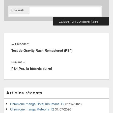
Site web
Navigation
de
Article
←
Précédent
l’article
Test de Gravity Rush Remastered (PS4)
précédent :
Article
Suivant
→
PS4 Pro, la bâtarde du roi
suivant :
Zone
Articles récents
principale
de
widget
Chronique manga Hotel Inhumans T2
31/07/2026
pour
Chronique manga Meteoria T2
31/07/2026
la