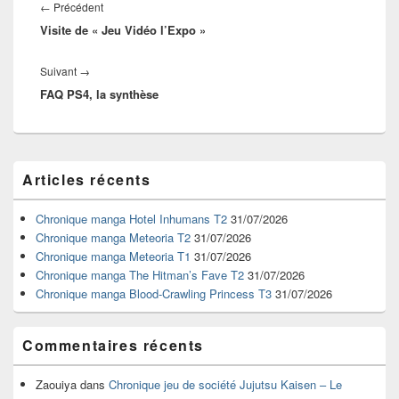
de
Article
←
Précédent
l’article
Visite de « Jeu Vidéo l’Expo »
précédent :
Article
Suivant
→
FAQ PS4, la synthèse
suivant :
Zone
Articles récents
principale
de
widget
Chronique manga Hotel Inhumans T2
31/07/2026
pour
Chronique manga Meteoria T2
31/07/2026
la
Chronique manga Meteoria T1
31/07/2026
barre
Chronique manga The Hitman’s Fave T2
31/07/2026
latérale
Chronique manga Blood-Crawling Princess T3
31/07/2026
Commentaires récents
Zaouiya
dans
Chronique jeu de société Jujutsu Kaisen – Le