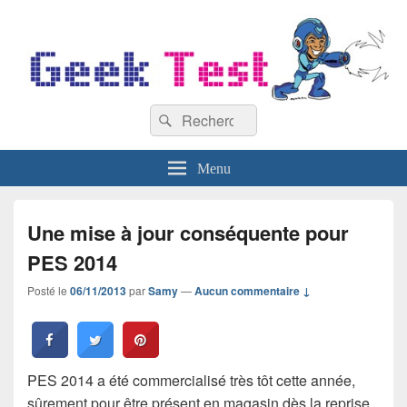
GeekTest
Recherche :
Blog jeux-vidéo et high-tech
Rechercher
Menu
Une mise à jour conséquente pour
PES 2014
Posté le
06/11/2013
par
Samy
—
Aucun commentaire ↓
PES 2014 a été commercialisé très tôt cette année,
sûrement pour être présent en magasin dès la reprise