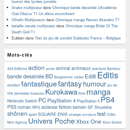
tournoi des lycées jumelés
Snake multijoueur
dans
Chronique bande dessinée L’Académie
Clair-Obscur T1 Un élève encombrant
Othello Multijoueurs
dans
Chronique manga Ramen Akaneko T7
bataille navale multijoueur
dans
Chronique manga Bride Of The
Death God T1
Eubben
dans
Test du jeu de société Subbuteo France – Belgique
Mots-clés
action
animaux
animal
404 Editions
aventure
Bamboo
amitie
Editis
BD
Edi8
bande dessinée
Bragelonne
cartes
fantasy
fantastique
humour
emotion
jeu de
manga
Kurokawa
rôle
jeunesse
livre
Kodansha
PS4
PC
PlayStation 4
Nintendo Switch
PlayStation 5
PS5
roman
science fiction
seinen
SF
Shueisha
RPG
shônen
test
SQUARE ENIX
sport
Tuttle-
stratégie
surnaturel
Univers Poche
Xbox One
Mori Agency
Xbox Series