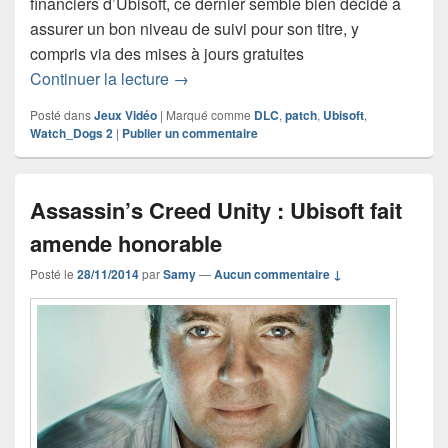
financiers d’Ubisoft, ce dernier semble bien décidé à
assurer un bon niveau de suivi pour son titre, y
compris via des mises à jours gratuites
Watch_Dogs 2 1.11 – un patch énorme qu
Continuer la lecture
→
Posté dans
Jeux Vidéo
|
Marqué comme
DLC
,
patch
,
Ubisoft
,
Watch_Dogs 2
|
Publier un commentaire
Assassin’s Creed Unity : Ubisoft fait
amende honorable
Posté le
28/11/2014
par
Samy
—
Aucun commentaire ↓