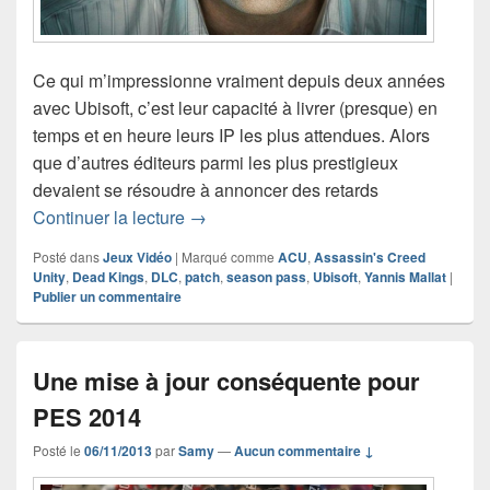
Ce qui m’impressionne vraiment depuis deux années
avec Ubisoft, c’est leur capacité à livrer (presque) en
temps et en heure leurs IP les plus attendues. Alors
que d’autres éditeurs parmi les plus prestigieux
devaient se résoudre à annoncer des retards
Assassin’s Creed Unity : Ubisoft fait 
Continuer la lecture
→
Posté dans
Jeux Vidéo
|
Marqué comme
ACU
,
Assassin's Creed
Unity
,
Dead Kings
,
DLC
,
patch
,
season pass
,
Ubisoft
,
Yannis Mallat
|
Publier un commentaire
Une mise à jour conséquente pour
PES 2014
Posté le
06/11/2013
par
Samy
—
Aucun commentaire ↓