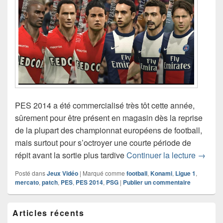
PES 2014 a été commercialisé très tôt cette année,
sûrement pour être présent en magasin dès la reprise
de la plupart des championnat européens de football,
mais surtout pour s’octroyer une courte période de
Une mi
répit avant la sortie plus tardive
Continuer la lecture
→
Posté dans
Jeux Vidéo
|
Marqué comme
football
,
Konami
,
Ligue 1
,
mercato
,
patch
,
PES
,
PES 2014
,
PSG
|
Publier un commentaire
Zone
Articles récents
principale