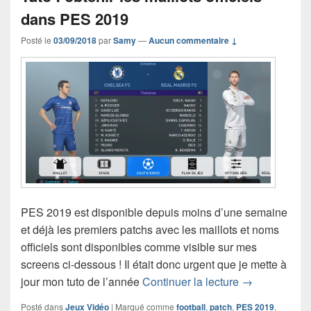
dans PES 2019
Posté le
03/09/2018
par
Samy
—
Aucun commentaire ↓
PES 2019 est disponible depuis moins d’une semaine
et déjà les premiers patchs avec les maillots et noms
officiels sont disponibles comme visible sur mes
screens ci-dessous ! Il était donc urgent que je mette à
Tuto : obtenir
jour mon tuto de l’année
Continuer la lecture
→
Posté dans
Jeux Vidéo
|
Marqué comme
football
,
patch
,
PES 2019
,