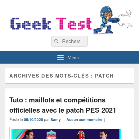
GeekTest
Recherche :
Blog jeux-vidéo et high-tech
Rechercher
Menu
ARCHIVES DES MOTS-CLÉS :
PATCH
Tuto : maillots et compétitions
officielles avec le patch PES 2021
Posté le
05/10/2020
par
Samy
—
Aucun commentaire ↓