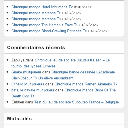
de
widget
Chronique manga Hotel Inhumans T2
31/07/2026
pour
Chronique manga Meteoria T2
31/07/2026
la
Chronique manga Meteoria T1
31/07/2026
barre
Chronique manga The Hitman’s Fave T2
31/07/2026
latérale
Chronique manga Blood-Crawling Princess T3
31/07/2026
Commentaires récents
Zaouiya
dans
Chronique jeu de société Jujutsu Kaisen – Le
tournoi des lycées jumelés
Snake multijoueur
dans
Chronique bande dessinée L’Académie
Clair-Obscur T1 Un élève encombrant
Othello Multijoueurs
dans
Chronique manga Ramen Akaneko T7
bataille navale multijoueur
dans
Chronique manga Bride Of The
Death God T1
Eubben
dans
Test du jeu de société Subbuteo France – Belgique
Mots-clés