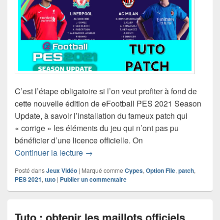
C’est l’étape obligatoire si l’on veut profiter à fond de
cette nouvelle édition de eFootball PES 2021 Season
Update, à savoir l’installation du fameux patch qui
« corrige » les éléments du jeu qui n’ont pas pu
bénéficier d’une licence officielle. On
Tuto : maillots et compétitions officiel
Continuer la lecture
→
Posté dans
Jeux Vidéo
|
Marqué comme
Cypes
,
Option File
,
patch
,
PES 2021
,
tuto
|
Publier un commentaire
Tuto : obtenir les maillots officiels