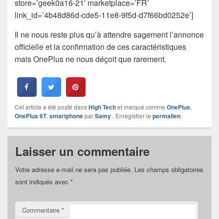
store=’geek0a16-21′ marketplace=’FR’
link_id=’4b48d86d-cde5-11e8-9f5d-d7f66bd0252e’]
Il ne nous reste plus qu’à attendre sagement l’annonce
officielle et la confirmation de ces caractéristiques
mais OnePlus ne nous déçoit que rarement.
Cet article a été posté dans
High Tech
et marqué comme
OnePlus
,
OnePlus 6T
,
smartphone
par
Samy
. Enregistrer le
permalien
.
Laisser un commentaire
Votre adresse e-mail ne sera pas publiée.
Les champs obligatoires
sont indiqués avec
*
Commentaire
*