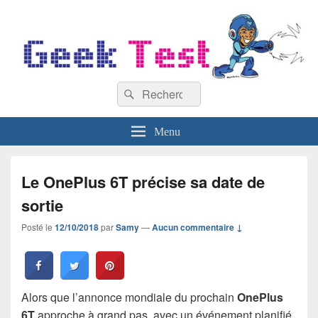
GeekTest
Recherche :
Blog jeux-vidéo et high-tech
Rechercher
Menu
Le OnePlus 6T précise sa date de
sortie
Posté le
12/10/2018
par
Samy
—
Aucun commentaire ↓
Alors que l’annonce mondiale du prochain
OnePlus
6T
approche à grand pas, avec un événement planifié