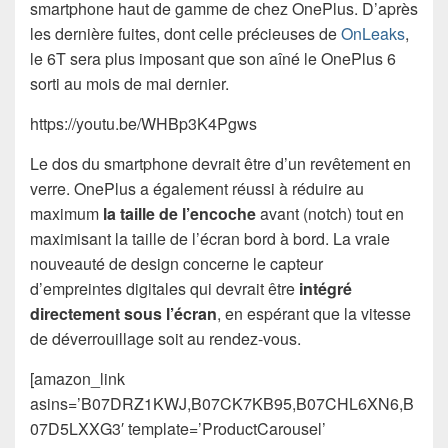
smartphone haut de gamme de chez OnePlus. D’après
les dernière fuites, dont celle précieuses de
OnLeaks
,
le 6T sera plus imposant que son aîné le OnePlus 6
sorti au mois de mai dernier.
https://youtu.be/WHBp3K4Pgws
Le dos du smartphone devrait être d’un revêtement en
verre. OnePlus a également réussi à réduire au
maximum
la taille de l’encoche
avant (notch) tout en
maximisant la taille de l’écran bord à bord. La vraie
nouveauté de design concerne le capteur
d’empreintes digitales qui devrait être
intégré
directement sous l’écran
, en espérant que la vitesse
de déverrouillage soit au rendez-vous.
[amazon_link
asins=’B07DRZ1KWJ,B07CK7KB95,B07CHL6XN6,B
07D5LXXG3′ template=’ProductCarousel’