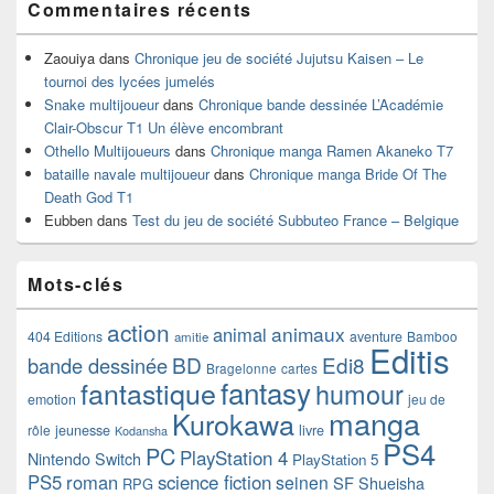
Commentaires récents
Zaouiya
dans
Chronique jeu de société Jujutsu Kaisen – Le
tournoi des lycées jumelés
Snake multijoueur
dans
Chronique bande dessinée L’Académie
Clair-Obscur T1 Un élève encombrant
Othello Multijoueurs
dans
Chronique manga Ramen Akaneko T7
bataille navale multijoueur
dans
Chronique manga Bride Of The
Death God T1
Eubben
dans
Test du jeu de société Subbuteo France – Belgique
Mots-clés
action
animaux
animal
404 Editions
aventure
Bamboo
amitie
Editis
BD
Edi8
bande dessinée
Bragelonne
cartes
fantasy
fantastique
humour
emotion
jeu de
manga
Kurokawa
rôle
jeunesse
livre
Kodansha
PS4
PC
PlayStation 4
Nintendo Switch
PlayStation 5
PS5
roman
science fiction
seinen
SF
Shueisha
RPG