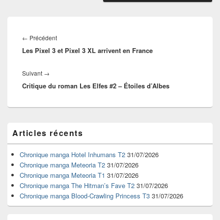
Navigation
de
Article
←
Précédent
l’article
Les Pixel 3 et Pixel 3 XL arrivent en France
précédent :
Article
Suivant
→
Critique du roman Les Elfes #2 – Étoiles d’Albes
suivant :
Zone
Articles récents
principale
de
widget
Chronique manga Hotel Inhumans T2
31/07/2026
pour
Chronique manga Meteoria T2
31/07/2026
la
Chronique manga Meteoria T1
31/07/2026
barre
Chronique manga The Hitman’s Fave T2
31/07/2026
latérale
Chronique manga Blood-Crawling Princess T3
31/07/2026