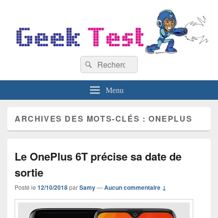
GeekTest
Recherche :
Blog jeux-vidéo et high-tech
Rechercher
Menu
ARCHIVES DES MOTS-CLÉS :
ONEPLUS
Le OnePlus 6T précise sa date de
sortie
Posté le
12/10/2018
par
Samy
—
Aucun commentaire ↓