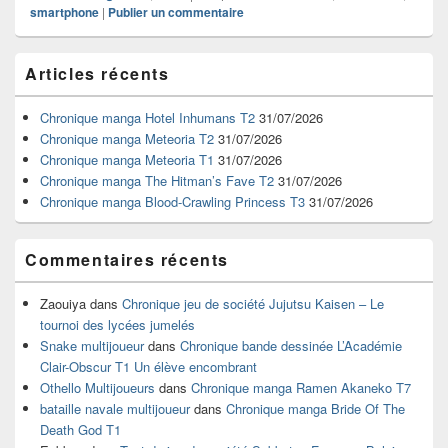
smartphone
|
Publier un commentaire
Zone
Articles récents
principale
de
widget
Chronique manga Hotel Inhumans T2
31/07/2026
pour
Chronique manga Meteoria T2
31/07/2026
la
Chronique manga Meteoria T1
31/07/2026
barre
Chronique manga The Hitman’s Fave T2
31/07/2026
latérale
Chronique manga Blood-Crawling Princess T3
31/07/2026
Commentaires récents
Zaouiya
dans
Chronique jeu de société Jujutsu Kaisen – Le
tournoi des lycées jumelés
Snake multijoueur
dans
Chronique bande dessinée L’Académie
Clair-Obscur T1 Un élève encombrant
Othello Multijoueurs
dans
Chronique manga Ramen Akaneko T7
bataille navale multijoueur
dans
Chronique manga Bride Of The
Death God T1