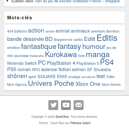
Eubben
dans
Test du jeu de société Subbuteo France – Belgique
Mots-clés
action
animaux
animal
404 Editions
aventure
Bamboo
amitie
Editis
BD
Edi8
bande dessinée
Bragelonne
cartes
fantasy
fantastique
humour
emotion
jeu de
manga
Kurokawa
rôle
jeunesse
livre
Kodansha
PS4
PC
PlayStation 4
Nintendo Switch
PlayStation 5
PS5
roman
science fiction
seinen
SF
Shueisha
RPG
shônen
test
SQUARE ENIX
sport
Tuttle-
stratégie
surnaturel
Univers Poche
Xbox One
Mori Agency
Xbox Series
Copyright © 2026
GeekTest
. Tous droits réservés.
Thème : Catch Box par
Thèmes Catch