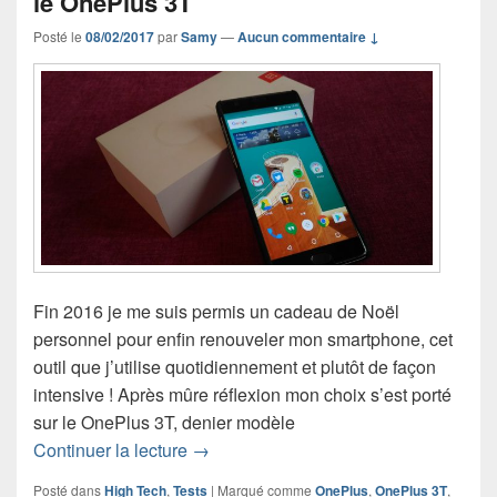
le OnePlus 3T
Posté le
08/02/2017
par
Samy
—
Aucun commentaire ↓
Fin 2016 je me suis permis un cadeau de Noël
personnel pour enfin renouveler mon smartphone, cet
outil que j’utilise quotidiennement et plutôt de façon
intensive ! Après mûre réflexion mon choix s’est porté
sur le OnePlus 3T, denier modèle
Nouveau smartphone : mon avis sur l
Continuer la lecture
→
Posté dans
High Tech
,
Tests
|
Marqué comme
OnePlus
,
OnePlus 3T
,