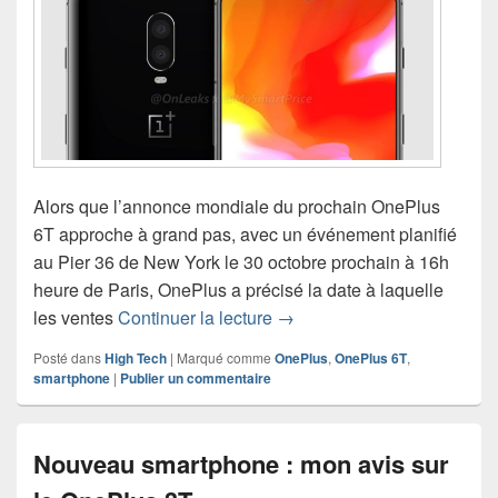
Alors que l’annonce mondiale du prochain OnePlus
6T approche à grand pas, avec un événement planifié
au Pier 36 de New York le 30 octobre prochain à 16h
heure de Paris, OnePlus a précisé la date à laquelle
Le OnePlus 6T précise sa da
les ventes
Continuer la lecture
→
Posté dans
High Tech
|
Marqué comme
OnePlus
,
OnePlus 6T
,
smartphone
|
Publier un commentaire
Nouveau smartphone : mon avis sur