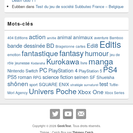
Death God T1
Eubben
dans
Test du jeu de société Subbuteo France – Belgique
Mots-clés
action
animaux
animal
404 Editions
aventure
Bamboo
amitie
Editis
BD
Edi8
bande dessinée
Bragelonne
cartes
fantasy
fantastique
humour
emotion
jeu de
manga
Kurokawa
rôle
jeunesse
livre
Kodansha
PS4
PC
PlayStation 4
Nintendo Switch
PlayStation 5
PS5
roman
science fiction
seinen
SF
Shueisha
RPG
shônen
test
SQUARE ENIX
sport
Tuttle-
stratégie
surnaturel
Univers Poche
Xbox One
Mori Agency
Xbox Series
Copyright © 2026
GeekTest
. Tous droits réservés.
Thème : Catch Box par
Thèmes Catch