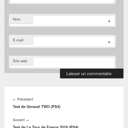
Nom
*
E-mail
*
Site web
Navigation
de
Article
←
Précédent
l’article
Test de Unravel TWO (PS4)
précédent :
Article
Suivant
→
Test de Le Tour de France 2018 (PS4)
suivant :