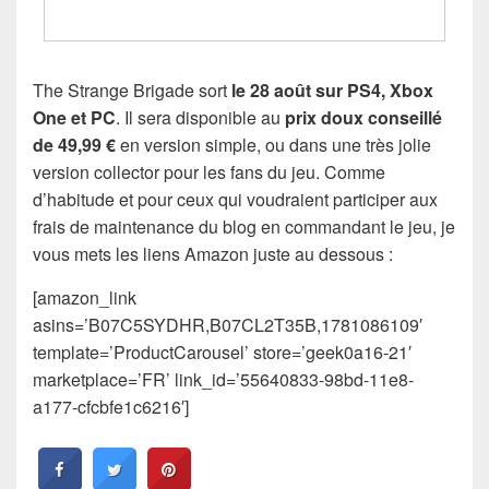
The Strange Brigade sort
le 28 août sur PS4, Xbox
One et PC
. Il sera disponible au
prix doux conseillé
de 49,99 €
en version simple, ou dans une très jolie
version collector pour les fans du jeu. Comme
d’habitude et pour ceux qui voudraient participer aux
frais de maintenance du blog en commandant le jeu, je
vous mets les liens Amazon juste au dessous :
[amazon_link
asins=’B07C5SYDHR,B07CL2T35B,1781086109′
template=’ProductCarousel’ store=’geek0a16-21′
marketplace=’FR’ link_id=’55640833-98bd-11e8-
a177-cfcbfe1c6216′]