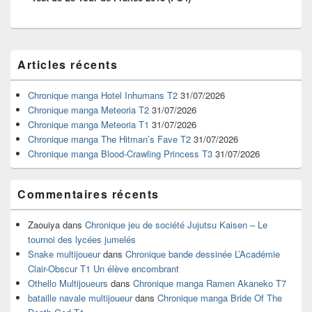
Zone
Articles récents
principale
de
widget
Chronique manga Hotel Inhumans T2
31/07/2026
pour
Chronique manga Meteoria T2
31/07/2026
la
Chronique manga Meteoria T1
31/07/2026
barre
Chronique manga The Hitman’s Fave T2
31/07/2026
latérale
Chronique manga Blood-Crawling Princess T3
31/07/2026
Commentaires récents
Zaouiya
dans
Chronique jeu de société Jujutsu Kaisen – Le
tournoi des lycées jumelés
Snake multijoueur
dans
Chronique bande dessinée L’Académie
Clair-Obscur T1 Un élève encombrant
Othello Multijoueurs
dans
Chronique manga Ramen Akaneko T7
bataille navale multijoueur
dans
Chronique manga Bride Of The