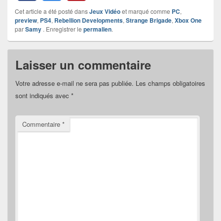
Cet article a été posté dans
Jeux Vidéo
et marqué comme
PC
,
preview
,
PS4
,
Rebellion Developments
,
Strange Brigade
,
Xbox One
par
Samy
. Enregistrer le
permalien
.
Laisser un commentaire
Votre adresse e-mail ne sera pas publiée.
Les champs obligatoires
sont indiqués avec
*
Commentaire
*