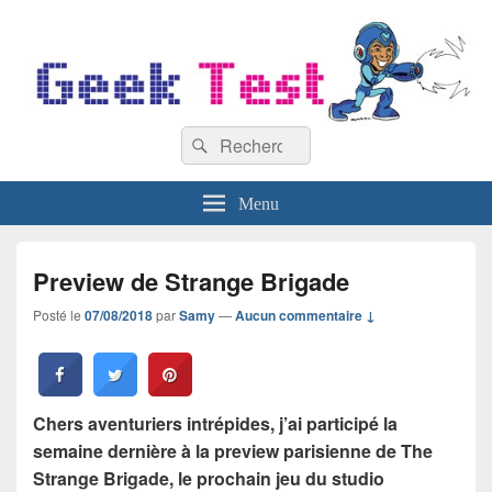
GeekTest
Recherche :
Blog jeux-vidéo et high-tech
Rechercher
Menu
Preview de Strange Brigade
Posté le
07/08/2018
par
Samy
—
Aucun commentaire ↓
Chers aventuriers intrépides, j’ai participé la
semaine dernière à la preview parisienne de The
Strange Brigade, le prochain jeu du studio