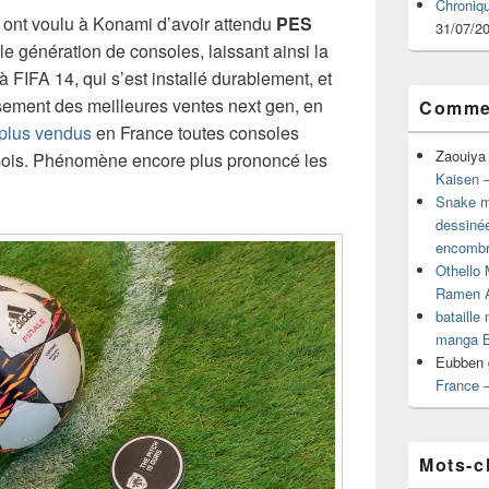
Chroniq
n ont voulu à Konami d’avoir attendu
PES
31/07/2
le génération de consoles, laissant ainsi la
 à FIFA 14, qui s’est installé durablement, et
ssement des meilleures ventes next gen, en
Commen
 plus vendus
en France toutes consoles
Zaouiya
ois. Phénomène encore plus prononcé les
Kaisen –
Snake mu
dessiné
encombr
Othello 
Ramen 
bataille
manga B
Eubben
France 
Mots-c