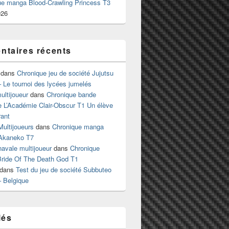
ue manga Blood-Crawling Princess T3
026
taires récents
dans
Chronique jeu de société Jujutsu
 Le tournoi des lycées jumelés
ltijoueur
dans
Chronique bande
e L’Académie Clair-Obscur T1 Un élève
ant
Multijoueurs
dans
Chronique manga
Akaneko T7
 navale multijoueur
dans
Chronique
ride Of The Death God T1
dans
Test du jeu de société Subbuteo
– Belgique
lés