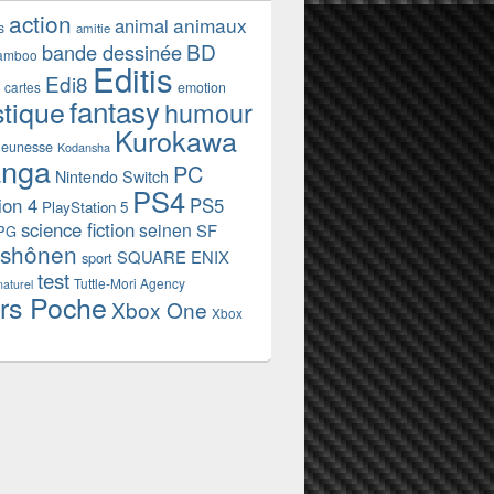
action
animaux
animal
s
amitie
BD
bande dessinée
amboo
Editis
Edi8
emotion
cartes
fantasy
stique
humour
Kurokawa
jeunesse
Kodansha
nga
PC
Nintendo Switch
PS4
ion 4
PS5
PlayStation 5
science fiction
seinen
SF
PG
shônen
SQUARE ENIX
sport
test
Tuttle-Mori Agency
naturel
rs Poche
Xbox One
Xbox