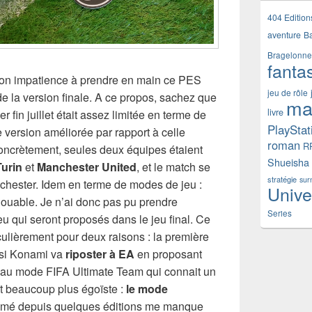
404 Edition
aventure
B
Bragelonne
fanta
mon impatience à prendre en main ce PES
jeu de rôle
de la version finale. A ce propos, sachez que
ma
livre
er fin juillet était assez limitée en terme de
PlayStat
e version améliorée par rapport à celle
roman
R
oncrètement, seules deux équipes étaient
Shueisha
Turin
et
Manchester United
, et le match se
stratégie
sur
chester. Idem en terme de modes de jeu :
Unive
 jouable. Je n’ai donc pas pu prendre
Series
 qui seront proposés dans le jeu final. Ce
iculièrement pour deux raisons : la première
r si Konami va
riposter à EA
en proposant
au mode FIFA Ultimate Team qui connait un
t beaucoup plus égoïste :
le mode
rimé depuis quelques éditions me manque