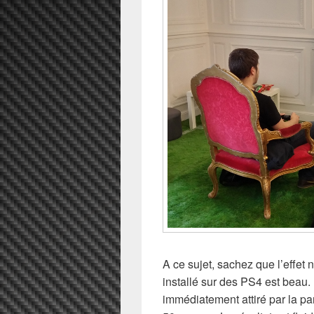
A ce sujet, sachez que l’effet 
installé sur des PS4 est beau. 
immédiatement attiré par la par