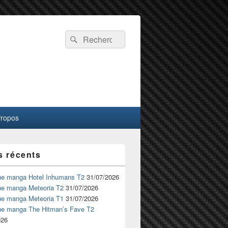
Recherche :
Rechercher
Propos
s récents
ue manga Hotel Inhumans T2
31/07/2026
ue manga Meteoria T2
31/07/2026
ue manga Meteoria T1
31/07/2026
ue manga The Hitman’s Fave T2
026