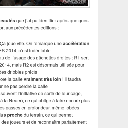
eautés
que j’ai pu identifier après quelques
rt aux précédentes éditions :
 Ça joue vite. On remarque une
accélération
ES 2014, c’est indéniable
au de l’usage des gâchettes droites : R1 sert
014, mais R2 est désormais utilisée pour
des dribbles précis
oie la balle
vraiment très loin
! Il faudra
ur ne pas perdre la balle
ouvent l’initiative de sortir de leur cage,
à la Neuer), ce qui oblige à faire encore plus
e des passes en profondeur, même lobées
lus proche
du terrain, ce qui permet
 des joueurs et de reconnaître parfaitement