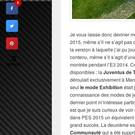
0
Je vous laisse donc deviner 
2015, même s’il ne s’agit pas 
la version à laquelle j’ai pu jou
0
contenu, même s’il s’agit d’un
montrée pendant l’E3 2014. C
PARTAGES
disponibles : la
Juventus de 
déroulait exclusivement à Man
seul
le mode Exhibition
était
connaissance des modes de jeu
dernier point m’intéresse part
est que je suis curieux de voi
dans PES 2015 un équivalent 
grand succès. La deuxième es
Communauté
qui a été supp