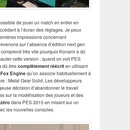
t possible de jouer un match en entier en
accédant à l’écran des réglages. Je peux
emières impressions concernant
revenons sur l’absence d’édition next gen
n comprend très vite pourquoi Konami a dû
sauter cette version : quand on voit PES
a dû être
complètement réécrit
en utilisant
x
Fox Engine
qu’on associe habituellement à
are : Metal Gear Solid. Les développeurs
geuse décision d’abandonner le travail
s sur la modélisation des joueurs et des
 zéro
dans PES 2015 en misant sur un
ec les nouvelles consoles.