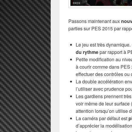
Passons maintenant aux
nouv
parties sur PES 2015 par rappo
Le jeu est très dynamique.
du rythme
par rapport à P
Petite modification au nive
à courir comme dans PES 2
effectuer des contrôles ou 
La double accélération env
l’utiliser avec prudence po
Les gardiens prennent très s
voir même de leur surface (
attention lorsqu’on utilis
La caméra par défaut est
p
d’apprécier la modélisation