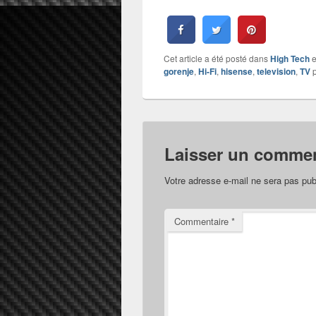
Cet article a été posté dans
High Tech
e
gorenje
,
Hi-Fi
,
hisense
,
television
,
TV
p
Laisser un commen
Votre adresse e-mail ne sera pas pub
Commentaire
*