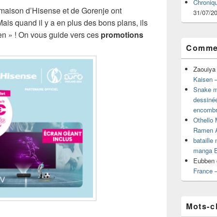
Chroniq
maison d’Hisense et de Gorenje ont
31/07/2
Mais quand il y a en plus des bons plans, ils
en » ! On vous guide vers ces
promotions
Commen
Zaouiya
Kaisen –
Snake mu
dessiné
encombr
Othello 
Ramen 
bataille
manga B
Eubben
France 
Mots-c