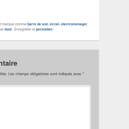
t marqué comme
barre de son
,
écran
,
electromenager
,
ar
Inod
. Enregistrer le
permalien
.
taire
liée.
Les champs obligatoires sont indiqués avec
*