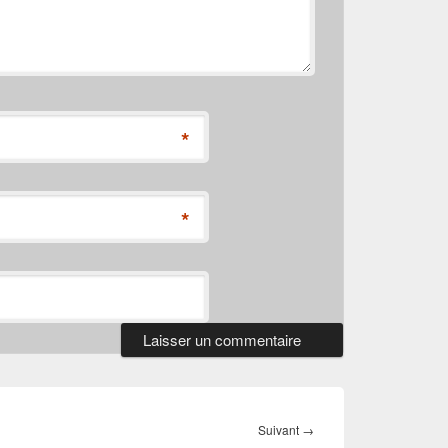
*
*
Article
Suivant
→