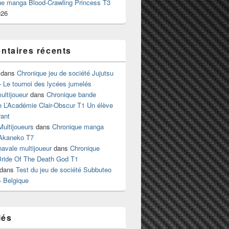
ue manga Blood-Crawling Princess T3
026
taires récents
dans
Chronique jeu de société Jujutsu
 Le tournoi des lycées jumelés
ltijoueur
dans
Chronique bande
e L’Académie Clair-Obscur T1 Un élève
ant
Multijoueurs
dans
Chronique manga
Akaneko T7
 navale multijoueur
dans
Chronique
ride Of The Death God T1
dans
Test du jeu de société Subbuteo
– Belgique
lés