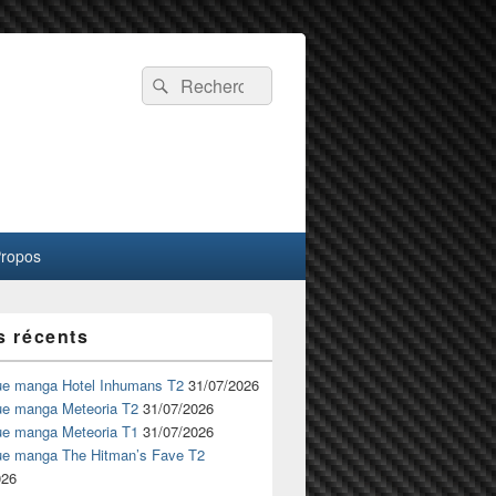
Recherche :
Rechercher
Propos
s récents
ue manga Hotel Inhumans T2
31/07/2026
ue manga Meteoria T2
31/07/2026
ue manga Meteoria T1
31/07/2026
ue manga The Hitman’s Fave T2
026