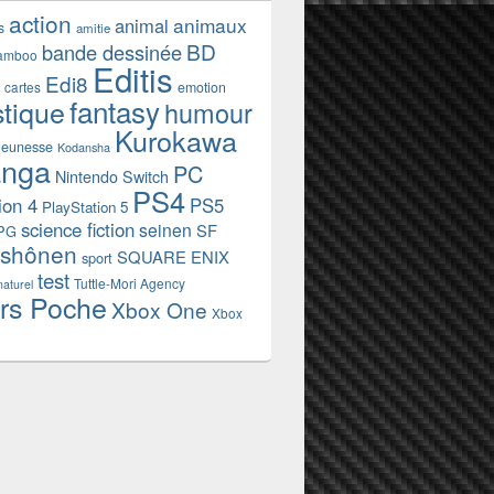
action
animaux
animal
s
amitie
BD
bande dessinée
amboo
Editis
Edi8
emotion
cartes
fantasy
stique
humour
Kurokawa
jeunesse
Kodansha
nga
PC
Nintendo Switch
PS4
ion 4
PS5
PlayStation 5
science fiction
seinen
SF
PG
shônen
SQUARE ENIX
sport
test
Tuttle-Mori Agency
naturel
rs Poche
Xbox One
Xbox