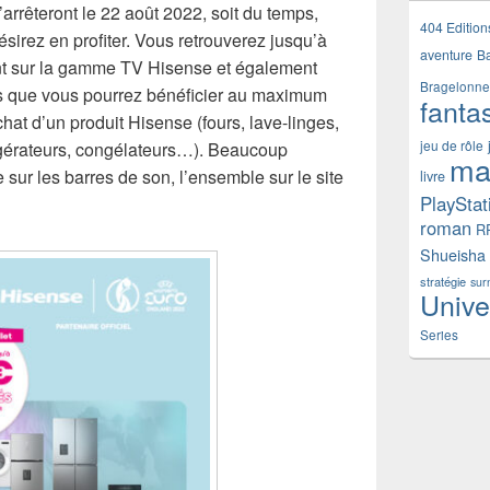
’arrêteront le 22 août 2022, soit du temps,
404 Edition
irez en profiter. Vous retrouverez jusqu’à
aventure
B
t sur la gamme TV Hisense et également
Bragelonne
s que vous pourrez bénéficier au maximum
fanta
hat d’un produit Hisense (fours, lave-linges,
jeu de rôle
rigérateurs, congélateurs…). Beaucoup
ma
 sur les barres de son, l’ensemble sur le site
livre
PlayStat
roman
R
Shueisha
stratégie
sur
Unive
Series