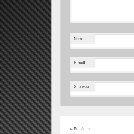
Nom
E-mail
Site web
Navigation
de
Article
←
Précédent