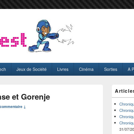
ech
Jeux de Société
Livres
Cinéma
Sorties
A 
Zone
Article
principale
se et Gorenje
de
widget
Chroniq
commentaire ↓
pour
Chroniq
la
Chroniq
barre
Chroniq
latérale
31/07/2