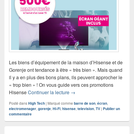
Les biens d’équipement de la maison d’Hisense et de
Gorenje ont tendance à être « très bien ». Mais quand
il y a en plus des bons plans, ils peuvent approcher le
« trop bien » ! On vous guide vers ces promotions
Promotions Hisense et Goren
Hisense
Continuer la lecture
→
Posté dans
High Tech
|
Marqué comme
barre de son
,
écran
,
electromenager
,
gorenje
,
Hi-Fi
,
hisense
,
television
,
TV
|
Publier un
commentaire