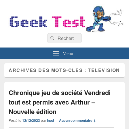
GeekTest
Recherche :
Blog jeux-vidéo et high-tech
Rechercher
Menu
ARCHIVES DES MOTS-CLÉS :
TELEVISION
Chronique jeu de société Vendredi
tout est permis avec Arthur –
Nouvelle édition
Posté le
12/12/2023
par
Inod
—
Aucun commentaire ↓