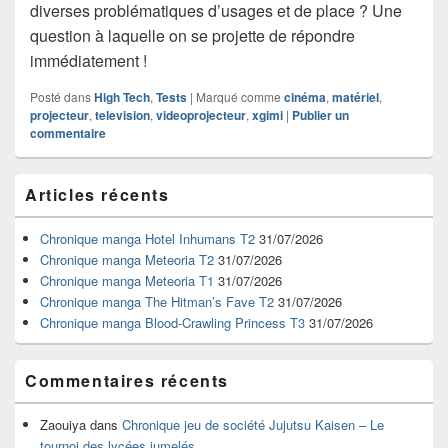
diverses problématiques d’usages et de place ? Une
question à laquelle on se projette de répondre
immédiatement !
Posté dans
High Tech
,
Tests
|
Marqué comme
cinéma
,
matériel
,
projecteur
,
television
,
videoprojecteur
,
xgimi
|
Publier un
commentaire
Zone
Articles récents
principale
de
widget
Chronique manga Hotel Inhumans T2
31/07/2026
pour
Chronique manga Meteoria T2
31/07/2026
la
Chronique manga Meteoria T1
31/07/2026
barre
Chronique manga The Hitman’s Fave T2
31/07/2026
latérale
Chronique manga Blood-Crawling Princess T3
31/07/2026
Commentaires récents
Zaouiya
dans
Chronique jeu de société Jujutsu Kaisen – Le
tournoi des lycées jumelés