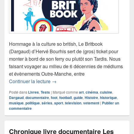
Hommage à la culture so british, Le Britbook
(Dargaud) d’Hervé Bourhis sert de (gros) ticket pour
monter à bord de son ferry ou plutôt son Tardis. Nous
faisant voyager au milieu de 6 décennies de médiums
et évènements Outre-Manche, entre
Chronique livre documentaire Le Britb
Continuer la lecture
→
Posté dans
Livres
,
Tests
|
Marqué comme
art
,
cinéma
,
cuisine
,
Dargaud
,
documentaire
,
foot
,
football
,
guide
,
Histoire
,
historique
,
musique
,
politique
,
séries
,
sport
,
television
,
vetement
|
Publier un
commentaire
Chronique livre documentaire Les