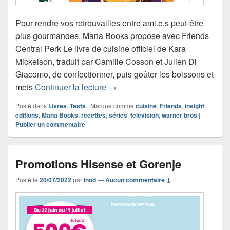
Pour rendre vos retrouvailles entre ami.e.s peut-être
plus gourmandes, Mana Books propose avec Friends
Central Perk Le livre de cuisine officiel de Kara
Mickelson, traduit par Camille Cosson et Julien Di
Giacomo, de confectionner, puis goûter les boissons et
Chronique Friends Central Perk Le 
mets
Continuer la lecture
→
Posté dans
Livres
,
Tests
|
Marqué comme
cuisine
,
Friends
,
insight
editions
,
Mana Books
,
recettes
,
séries
,
television
,
warner bros
|
Publier un commentaire
Promotions Hisense et Gorenje
Posté le
20/07/2022
par
Inod
—
Aucun commentaire ↓