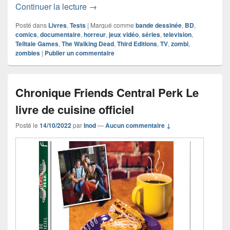
Chronique livre documentaire Les vie
Continuer la lecture
→
Posté dans
Livres
,
Tests
|
Marqué comme
bande dessinée
,
BD
,
comics
,
documentaire
,
horreur
,
jeux vidéo
,
séries
,
television
,
Telltale Games
,
The Walking Dead
,
Third Editions
,
TV
,
zombi
,
zombies
|
Publier un commentaire
Chronique Friends Central Perk Le
livre de cuisine officiel
Posté le
14/10/2022
par
Inod
—
Aucun commentaire ↓