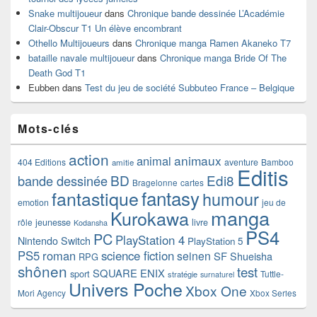
Snake multijoueur
dans
Chronique bande dessinée L’Académie
Clair-Obscur T1 Un élève encombrant
Othello Multijoueurs
dans
Chronique manga Ramen Akaneko T7
bataille navale multijoueur
dans
Chronique manga Bride Of The
Death God T1
Eubben
dans
Test du jeu de société Subbuteo France – Belgique
Mots-clés
action
animaux
animal
404 Editions
aventure
Bamboo
amitie
Editis
BD
Edi8
bande dessinée
Bragelonne
cartes
fantasy
fantastique
humour
emotion
jeu de
manga
Kurokawa
rôle
jeunesse
livre
Kodansha
PS4
PC
PlayStation 4
Nintendo Switch
PlayStation 5
PS5
roman
science fiction
seinen
SF
Shueisha
RPG
shônen
test
SQUARE ENIX
sport
Tuttle-
stratégie
surnaturel
Univers Poche
Xbox One
Mori Agency
Xbox Series