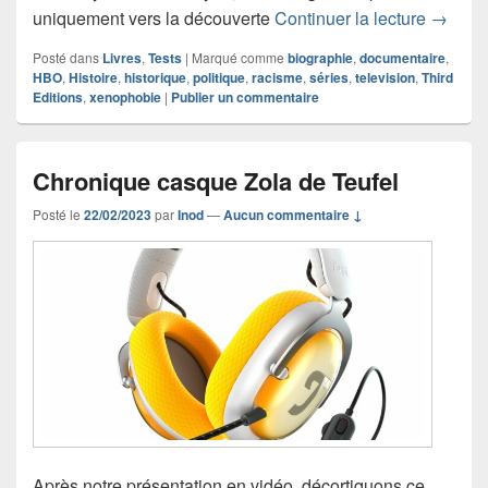
Chroni
uniquement vers la découverte
Continuer la lecture
→
Posté dans
Livres
,
Tests
|
Marqué comme
biographie
,
documentaire
,
HBO
,
Histoire
,
historique
,
politique
,
racisme
,
séries
,
television
,
Third
Editions
,
xenophobie
|
Publier un commentaire
Chronique casque Zola de Teufel
Posté le
22/02/2023
par
Inod
—
Aucun commentaire ↓
Après notre présentation en vidéo, décortiquons ce