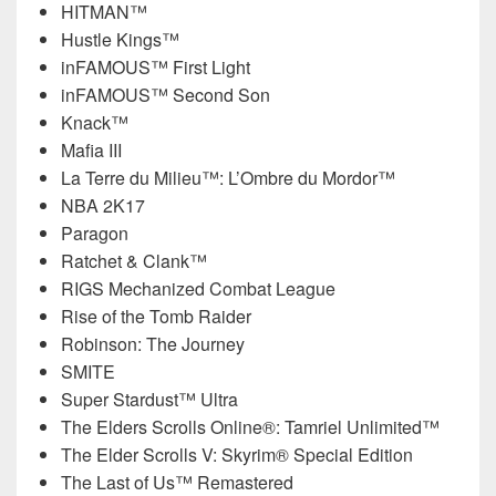
HITMAN™
Hustle Kings™
inFAMOUS™ First Light
inFAMOUS™ Second Son
Knack™
Mafia III
La Terre du Milieu™: L’Ombre du Mordor™
NBA 2K17
Paragon
Ratchet & Clank™
RIGS Mechanized Combat League
Rise of the Tomb Raider
Robinson: The Journey
SMITE
Super Stardust™ Ultra
The Elders Scrolls Online®: Tamriel Unlimited™
The Elder Scrolls V: Skyrim® Special Edition
The Last of Us™ Remastered