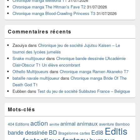
Chronique manga Meteoria T1
31/07/2026
barre
Chronique manga The Hitman’s Fave T2
31/07/2026
latérale
Chronique manga Blood-Crawling Princess T3
31/07/2026
Commentaires récents
Zaouiya
dans
Chronique jeu de société Jujutsu Kaisen – Le
tournoi des lycées jumelés
Snake multijoueur
dans
Chronique bande dessinée L’Académie
Clair-Obscur T1 Un élève encombrant
Othello Multijoueurs
dans
Chronique manga Ramen Akaneko T7
bataille navale multijoueur
dans
Chronique manga Bride Of The
Death God T1
Eubben
dans
Test du jeu de société Subbuteo France – Belgique
Mots-clés
action
animaux
animal
404 Editions
aventure
Bamboo
amitie
Editis
BD
Edi8
bande dessinée
Bragelonne
cartes
fantasy