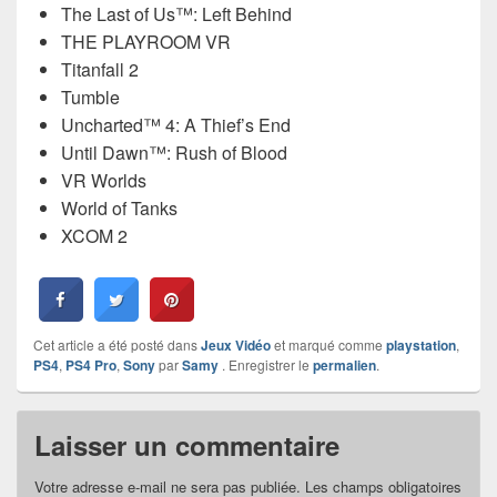
The Last of Us™: Left Behind
THE PLAYROOM VR
Titanfall 2
Tumble
Uncharted™ 4: A Thief’s End
Until Dawn™: Rush of Blood
VR Worlds
World of Tanks
XCOM 2
Cet article a été posté dans
Jeux Vidéo
et marqué comme
playstation
,
PS4
,
PS4 Pro
,
Sony
par
Samy
. Enregistrer le
permalien
.
Laisser un commentaire
Votre adresse e-mail ne sera pas publiée.
Les champs obligatoires