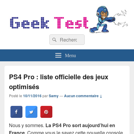
GeekTest
Recherche :
Blog jeux-vidéo et high-tech
Rechercher
Menu
PS4 Pro : liste officielle des jeux
optimisés
Posté le
10/11/2016
par
Samy
—
Aucun commentaire ↓
Nous y sommes.
La PS4 Pro sort aujourd’hui en
France
. Comme vous le savez cette nouvelle console