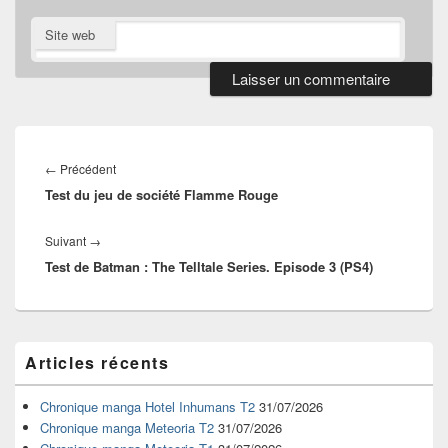
Site web
Navigation
de
Article
←
Précédent
l’article
Test du jeu de société Flamme Rouge
précédent :
Article
Suivant
→
Test de Batman : The Telltale Series. Episode 3 (PS4)
suivant :
Zone
Articles récents
principale
de
widget
Chronique manga Hotel Inhumans T2
31/07/2026
pour
Chronique manga Meteoria T2
31/07/2026
la