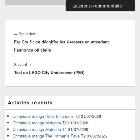
Navigation
de
Article
←
Précédent
l’article
Far Cry 5 : on déchiffre les 4 teasers en attendant
précédent :
l’annonce officielle
Article
Suivant
→
Test de LEGO City Undercover (PS4)
suivant :
Zone
Articles récents
principale
de
widget
Chronique manga Hotel Inhumans T2
31/07/2026
pour
Chronique manga Meteoria T2
31/07/2026
la
Chronique manga Meteoria T1
31/07/2026
barre
Chronique manga The Hitman’s Fave T2
31/07/2026
latérale