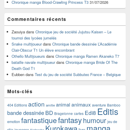
Chronique manga Blood-Crawling Princess T3
31/07/2026
Commentaires récents
Zaouiya
dans
Chronique jeu de société Jujutsu Kaisen – Le
tournoi des lycées jumelés
Snake multijoueur
dans
Chronique bande dessinée L’Académie
Clair-Obscur T1 Un élève encombrant
Othello Multijoueurs
dans
Chronique manga Ramen Akaneko T7
bataille navale multijoueur
dans
Chronique manga Bride Of The
Death God T1
Eubben
dans
Test du jeu de société Subbuteo France – Belgique
Mots-clés
action
animaux
animal
404 Editions
aventure
Bamboo
amitie
Editis
BD
Edi8
bande dessinée
Bragelonne
cartes
fantasy
fantastique
humour
emotion
jeu de
manga
Kurokawa
rôle
jeunesse
livre
Kodansha