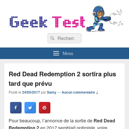
GeekTest
Recherche :
Blog jeux-vidéo et high-tech
Rechercher
Menu
Red Dead Redemption 2 sortira plus
tard que prévu
Posté le
24/05/2017
par
Samy
—
Aucun commentaire ↓
Pour beaucoup, l’annonce de la sortie de
Red Dead
Redemption 2
en 2017 semblait optimiste, voire