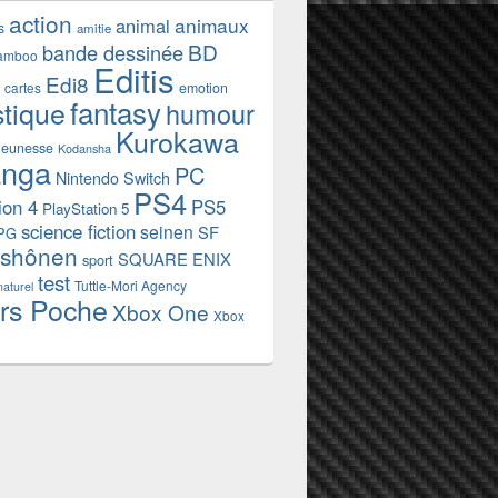
action
animaux
animal
s
amitie
BD
bande dessinée
amboo
Editis
Edi8
emotion
cartes
fantasy
stique
humour
Kurokawa
jeunesse
Kodansha
nga
PC
Nintendo Switch
PS4
ion 4
PS5
PlayStation 5
science fiction
seinen
SF
PG
shônen
SQUARE ENIX
sport
test
Tuttle-Mori Agency
naturel
rs Poche
Xbox One
Xbox