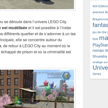
404 Edition
aventure
B
Bragelonne
u se déroule dans l’univers LEGO City.
fanta
i y est modélisée
et il est possible à l’instar
jeu de rôle
s différents quartier et de s’adonner à un tas
ma
livre
principale, elle se concentre autour du
PlayStat
n
, de retour à LEGO City au moment où le
roman
R
 échappé de prison et où la criminalité est
Shueisha
stratégie
sur
Unive
Series