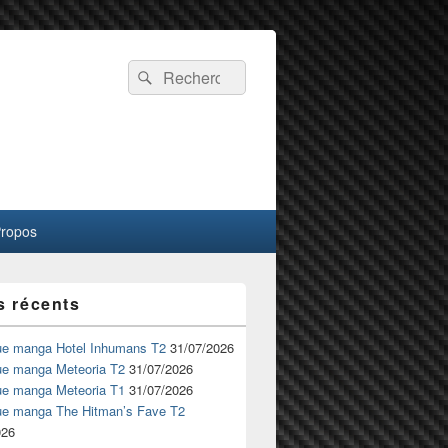
Recherche :
Rechercher
Propos
s récents
ue manga Hotel Inhumans T2
31/07/2026
ue manga Meteoria T2
31/07/2026
ue manga Meteoria T1
31/07/2026
ue manga The Hitman’s Fave T2
026