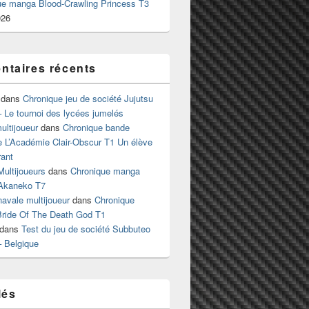
ue manga Blood-Crawling Princess T3
026
taires récents
dans
Chronique jeu de société Jujutsu
 Le tournoi des lycées jumelés
ltijoueur
dans
Chronique bande
e L’Académie Clair-Obscur T1 Un élève
ant
Multijoueurs
dans
Chronique manga
Akaneko T7
 navale multijoueur
dans
Chronique
ride Of The Death God T1
dans
Test du jeu de société Subbuteo
– Belgique
lés