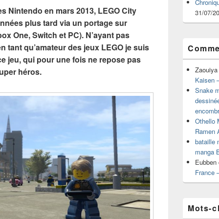
Chroniq
les Nintendo en mars 2013, LEGO City
31/07/2
nnées plus tard via un portage sur
ox One, Switch et PC). N’ayant pas
 en tant qu’amateur des jeux LEGO je suis
Commen
ce jeu, qui pour une fois ne repose pas
Zaouiya
uper héros.
Kaisen –
Snake mu
dessiné
encombr
Othello 
Ramen 
bataille
manga B
Eubben
France 
Mots-c