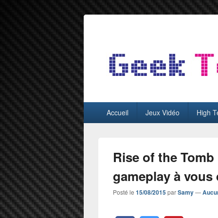
GeekTest
Blog jeux-vidéo et high-tech
Menu
Accueil
Jeux Vidéo
High T
principal
Rise of the Tomb 
gameplay à vous 
Posté le
15/08/2015
par
Samy
—
Aucu