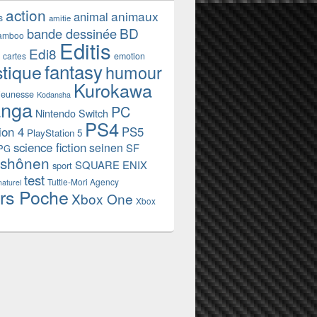
action
animaux
animal
s
amitie
BD
bande dessinée
amboo
Editis
Edi8
emotion
cartes
fantasy
stique
humour
Kurokawa
jeunesse
Kodansha
nga
PC
Nintendo Switch
PS4
ion 4
PS5
PlayStation 5
science fiction
seinen
SF
PG
shônen
SQUARE ENIX
sport
test
Tuttle-Mori Agency
naturel
rs Poche
Xbox One
Xbox