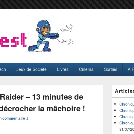
ech
Jeux de Société
Livres
Cinéma
Sorties
A 
Zone
Article
principale
Raider – 13 minutes de
de
widget
Chroniq
décrocher la mâchoire !
pour
Chroniq
la
Chroniq
n commentaire ↓
barre
Chroniq
latérale
31/07/2