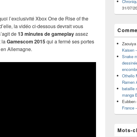
Chroniq
31/07/2
oi l’exclusivité Xbox One de Rise of the
d’elle, la vidéo ci-dessous devrait vous
Commen
’agit de
13 minutes de gameplay
assez
t la
Gamescom 2015
qui a fermé ses portes
Zaouiya
 en Allemagne.
Kaisen –
Snake mu
dessiné
encombr
Othello 
Ramen 
bataille
manga B
Eubben
France 
Mots-c