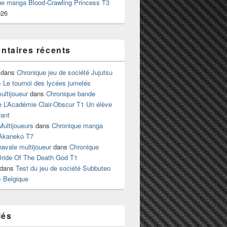
ue manga Blood-Crawling Princess T3
026
taires récents
dans
Chronique jeu de société Jujutsu
 Le tournoi des lycées jumelés
ltijoueur
dans
Chronique bande
e L’Académie Clair-Obscur T1 Un élève
ant
Multijoueurs
dans
Chronique manga
Akaneko T7
 navale multijoueur
dans
Chronique
ride Of The Death God T1
dans
Test du jeu de société Subbuteo
– Belgique
lés