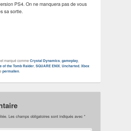
 version PS4. On ne manquera pas de vous
s sa sortie.
et marqué comme
Crystal Dynamics
,
gameplay
,
e of the Tomb Raider
,
SQUARE ENIX
,
Uncharted
,
Xbox
le
permalien
.
taire
liée.
Les champs obligatoires sont indiqués avec
*