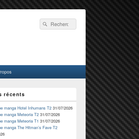
Recherche :
Rechercher
Propos
s récents
ue manga Hotel Inhumans T2
31/07/2026
ue manga Meteoria T2
31/07/2026
ue manga Meteoria T1
31/07/2026
ue manga The Hitman’s Fave T2
026