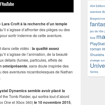
404 Edition
aventure
B
Bragelonne
fanta
e
Lara Croft à la recherche d’un temple
Qu’il s’agisse d’affronter des pièges ou des
jeu de rôle
ma
 pour sortir indemne de cette aventure.
livre
PlayStat
 dans cette vidéo :
la qualité assez
roman
R
 qu’il s’agisse de l’animation, de la beauté
Shueisha
détails (fumée, particules, effets de
stratégie
sur
Unive
on omniprésente
, sans doute inspirée des
 ou des aventures rocambolesques de Nathan
Series
.
rystal Dynamics semble avoir placé la
f the Tomb Raider, qui sortira tout d’abord
box One et Xbox 360)
le 10 novembre 2015
,