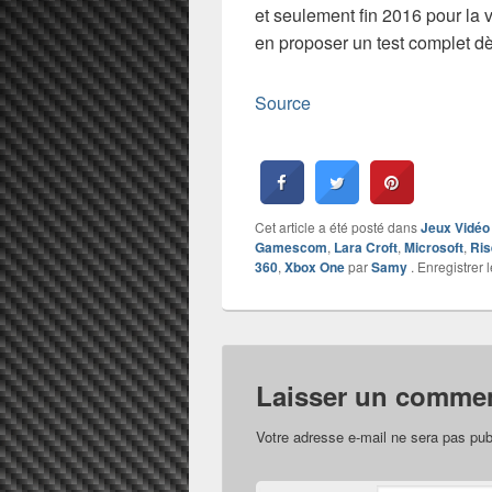
et seulement fin 2016 pour la
en proposer un test complet dè
Source
Cet article a été posté dans
Jeux Vidéo
Gamescom
,
Lara Croft
,
Microsoft
,
Ris
360
,
Xbox One
par
Samy
. Enregistrer 
Laisser un commen
Votre adresse e-mail ne sera pas pub