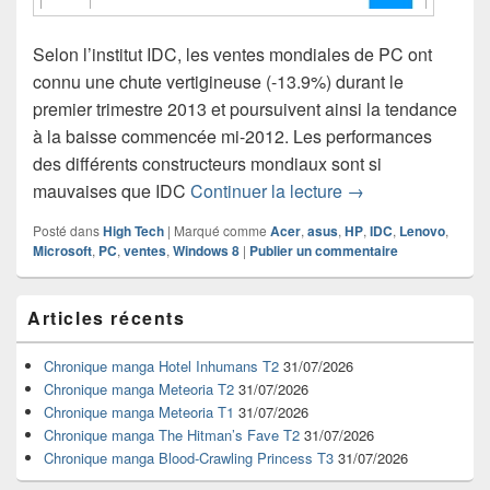
Selon l’institut IDC, les ventes mondiales de PC ont
connu une chute vertigineuse (-13.9%) durant le
premier trimestre 2013 et poursuivent ainsi la tendance
à la baisse commencée mi-2012. Les performances
des différents constructeurs mondiaux sont si
Les ventes mondia
mauvaises que IDC
Continuer la lecture
→
Posté dans
High Tech
|
Marqué comme
Acer
,
asus
,
HP
,
IDC
,
Lenovo
,
Microsoft
,
PC
,
ventes
,
Windows 8
|
Publier un commentaire
Zone
Articles récents
principale
de
widget
Chronique manga Hotel Inhumans T2
31/07/2026
pour
Chronique manga Meteoria T2
31/07/2026
la
Chronique manga Meteoria T1
31/07/2026
barre
Chronique manga The Hitman’s Fave T2
31/07/2026
latérale
Chronique manga Blood-Crawling Princess T3
31/07/2026