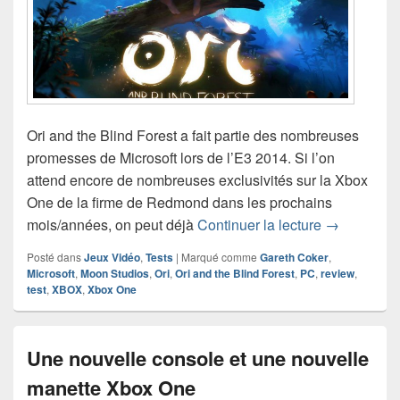
Ori and the Blind Forest a fait partie des nombreuses
promesses de Microsoft lors de l’E3 2014. Si l’on
attend encore de nombreuses exclusivités sur la Xbox
One de la firme de Redmond dans les prochains
Test de Ori
mois/années, on peut déjà
Continuer la lecture
→
Posté dans
Jeux Vidéo
,
Tests
|
Marqué comme
Gareth Coker
,
Microsoft
,
Moon Studios
,
Ori
,
Ori and the Blind Forest
,
PC
,
review
,
test
,
XBOX
,
Xbox One
Une nouvelle console et une nouvelle
manette Xbox One