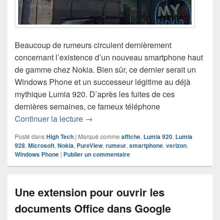
Beaucoup de rumeurs circulent dernièrement
concernant l’existence d’un nouveau smartphone haut
de gamme chez Nokia. Bien sûr, ce dernier serait un
Windows Phone et un successeur légitime au déjà
mythique Lumia 920. D’après les fuites de ces
dernières semaines, ce fameux téléphone
Le Nokia Lumia 928 se montre prématu
Continuer la lecture
→
Posté dans
High Tech
|
Marqué comme
affiche
,
Lumia 920
,
Lumia
928
,
Microsoft
,
Nokia
,
PureView
,
rumeur
,
smartphone
,
verizon
,
Windows Phone
|
Publier un commentaire
Une extension pour ouvrir les
documents Office dans Google