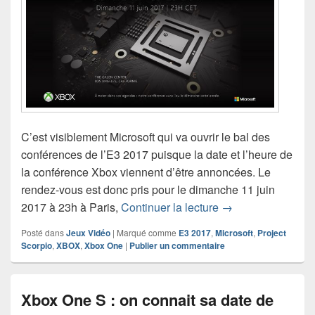
C’est visiblement Microsoft qui va ouvrir le bal des
conférences de l’E3 2017 puisque la date et l’heure de
la conférence Xbox viennent d’être annoncées. Le
rendez-vous est donc pris pour le dimanche 11 juin
Un nouveau crénea
2017 à 23h à Paris,
Continuer la lecture
→
Posté dans
Jeux Vidéo
|
Marqué comme
E3 2017
,
Microsoft
,
Project
Scorpio
,
XBOX
,
Xbox One
|
Publier un commentaire
Xbox One S : on connait sa date de