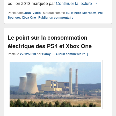
E3 2014 : ce
édition 2013 marquée par
Continuer la lecture
→
Posté dans
Jeux Vidéo
|
Marqué comme
E3
,
Kinect
,
Microsoft
,
Phil
Spencer
,
Xbox One
|
Publier un commentaire
Le point sur la consommation
électrique des PS4 et Xbox One
Posté le
22/12/2013
par
Samy
—
Aucun commentaire ↓