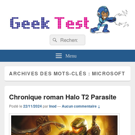
GeekTest
Recherche :
Blog jeux-vidéo et high-tech
Rechercher
Menu
ARCHIVES DES MOTS-CLÉS :
MICROSOFT
Chronique roman Halo T2 Parasite
Posté le
22/11/2024
par
Inod
—
Aucun commentaire ↓