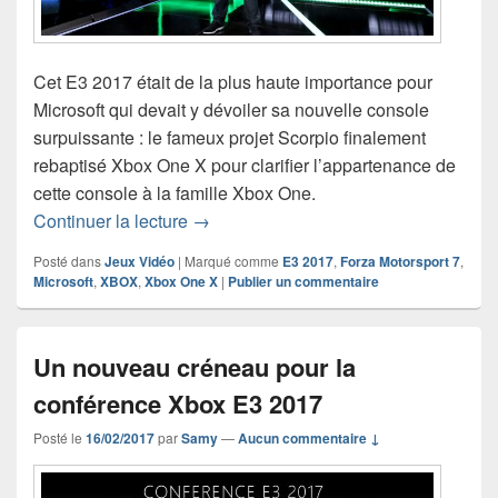
Cet E3 2017 était de la plus haute importance pour
Microsoft qui devait y dévoiler sa nouvelle console
surpuissante : le fameux projet Scorpio finalement
rebaptisé Xbox One X pour clarifier l’appartenance de
cette console à la famille Xbox One.
E3 2017 – compte rendu de la confére
Continuer la lecture
→
Posté dans
Jeux Vidéo
|
Marqué comme
E3 2017
,
Forza Motorsport 7
,
Microsoft
,
XBOX
,
Xbox One X
|
Publier un commentaire
Un nouveau créneau pour la
conférence Xbox E3 2017
Posté le
16/02/2017
par
Samy
—
Aucun commentaire ↓