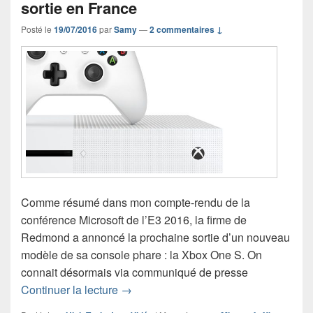
sortie en France
Posté le
19/07/2016
par
Samy
—
2 commentaires ↓
Comme résumé dans mon compte-rendu de la
conférence Microsoft de l’E3 2016, la firme de
Redmond a annoncé la prochaine sortie d’un nouveau
modèle de sa console phare : la Xbox One S. On
connait désormais via communiqué de presse
Xbox One S : on connait sa date de sor
Continuer la lecture
→