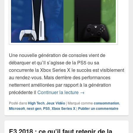
Une nouvelle génération de consoles vient de
débarquer et qu’il s’agisse de la PS5 ou sa
concurrente la Xbox Series X le succès est visiblement
au rendez-vous. Mais derrière des performances
nettement améliorées par rapport à la génération
Le point sur la consomma
précédente il
Continuer la lecture
→
Posté dans
High Tech
,
Jeux Vidéo
|
Marqué comme
consommation
,
Microsoft
,
next gen
,
PS5
,
Xbox Series X
|
Publier un commentaire
E3 2018 : ce qu’il faut retenir de la