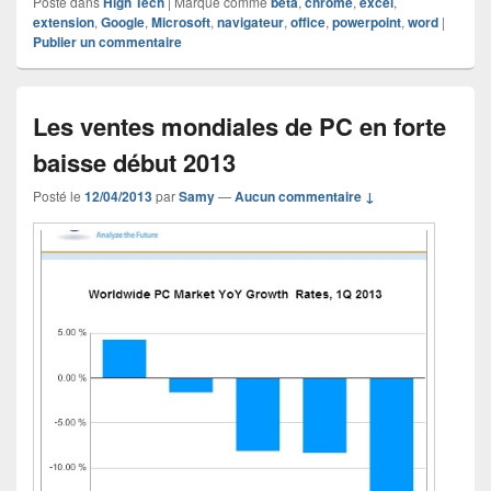
Posté dans
High Tech
|
Marqué comme
beta
,
chrome
,
excel
,
extension
,
Google
,
Microsoft
,
navigateur
,
office
,
powerpoint
,
word
|
Publier un commentaire
Les ventes mondiales de PC en forte
baisse début 2013
Posté le
12/04/2013
par
Samy
—
Aucun commentaire ↓