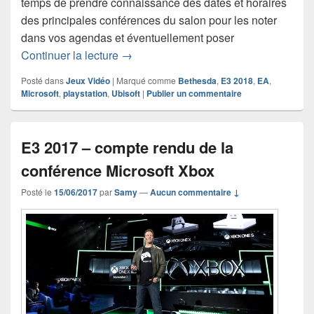
temps de prendre connaissance des dates et horaires
des principales conférences du salon pour les noter
dans vos agendas et éventuellement poser
E3 2018 : planning des principales co
Continuer la lecture
→
Posté dans
Jeux Vidéo
|
Marqué comme
Bethesda
,
E3 2018
,
EA
,
Microsoft
,
playstation
,
Ubisoft
|
Publier un commentaire
E3 2017 – compte rendu de la
conférence Microsoft Xbox
Posté le
15/06/2017
par
Samy
—
Aucun commentaire ↓