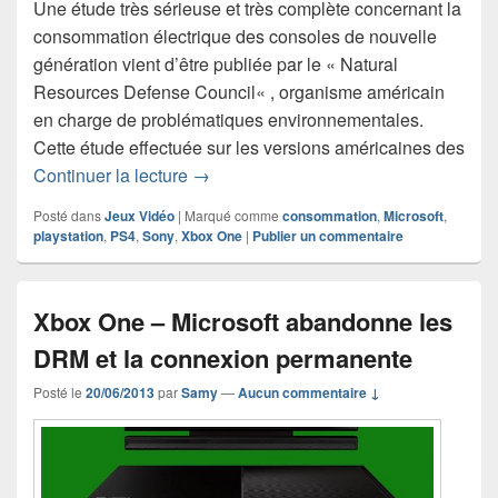
Une étude très sérieuse et très complète concernant la
consommation électrique des consoles de nouvelle
génération vient d’être publiée par le « Natural
Resources Defense Council« , organisme américain
en charge de problématiques environnementales.
Cette étude effectuée sur les versions américaines des
Le point sur la consommation électriq
Continuer la lecture
→
Posté dans
Jeux Vidéo
|
Marqué comme
consommation
,
Microsoft
,
playstation
,
PS4
,
Sony
,
Xbox One
|
Publier un commentaire
Xbox One – Microsoft abandonne les
DRM et la connexion permanente
Posté le
20/06/2013
par
Samy
—
Aucun commentaire ↓