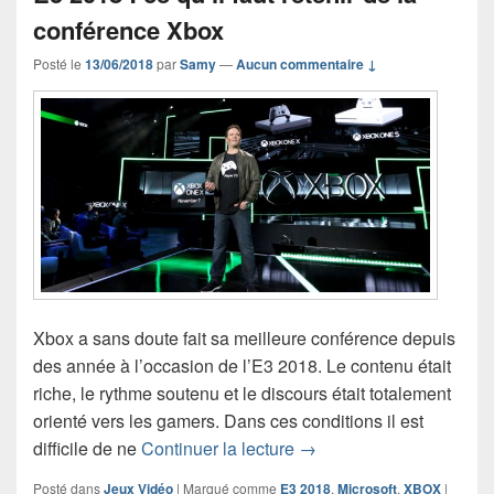
conférence Xbox
Posté le
13/06/2018
par
Samy
—
Aucun commentaire ↓
Xbox a sans doute fait sa meilleure conférence depuis
des année à l’occasion de l’E3 2018. Le contenu était
riche, le rythme soutenu et le discours était totalement
orienté vers les gamers. Dans ces conditions il est
E3 2018 : ce qu’il faut r
difficile de ne
Continuer la lecture
→
Posté dans
Jeux Vidéo
|
Marqué comme
E3 2018
,
Microsoft
,
XBOX
|