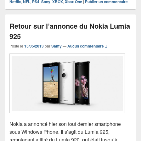
Netflix
,
NFL
,
PS4
,
Sony
,
XBOX
,
Xbox One
|
Publier un commentaire
Retour sur l’annonce du Nokia Lumia
925
Posté le
15/05/2013
par
Samy
—
Aucun commentaire ↓
Nokia a annoncé hier son tout dernier smartphone
sous Windows Phone. Il s’agit du Lumia 925,
remplaçant attitré du Lumia 920, qui était jusqu’à