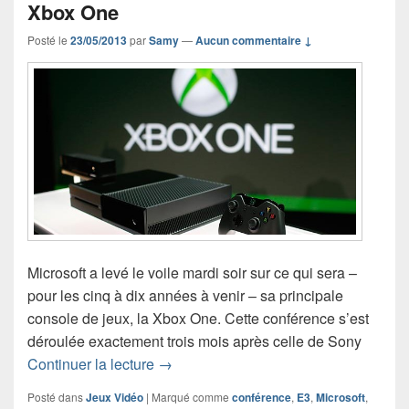
Xbox One
Posté le
23/05/2013
par
Samy
—
Aucun commentaire ↓
Microsoft a levé le voile mardi soir sur ce qui sera –
pour les cinq à dix années à venir – sa principale
console de jeux, la Xbox One. Cette conférence s’est
déroulée exactement trois mois après celle de Sony
Retour sur l’annonce frustrante de la 
Continuer la lecture
→
Posté dans
Jeux Vidéo
|
Marqué comme
conférence
,
E3
,
Microsoft
,