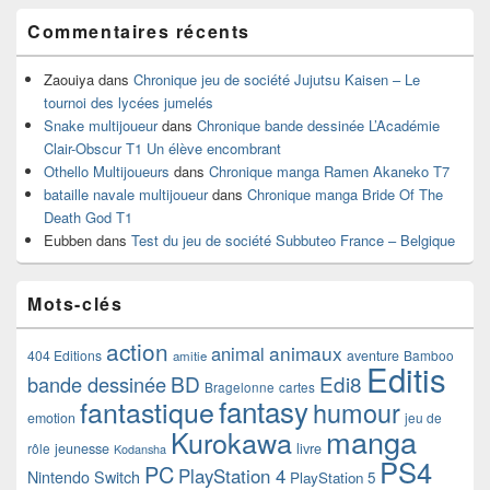
Commentaires récents
Zaouiya
dans
Chronique jeu de société Jujutsu Kaisen – Le
tournoi des lycées jumelés
Snake multijoueur
dans
Chronique bande dessinée L’Académie
Clair-Obscur T1 Un élève encombrant
Othello Multijoueurs
dans
Chronique manga Ramen Akaneko T7
bataille navale multijoueur
dans
Chronique manga Bride Of The
Death God T1
Eubben
dans
Test du jeu de société Subbuteo France – Belgique
Mots-clés
action
animaux
animal
404 Editions
aventure
Bamboo
amitie
Editis
BD
Edi8
bande dessinée
Bragelonne
cartes
fantasy
fantastique
humour
emotion
jeu de
manga
Kurokawa
rôle
jeunesse
livre
Kodansha
PS4
PC
PlayStation 4
Nintendo Switch
PlayStation 5