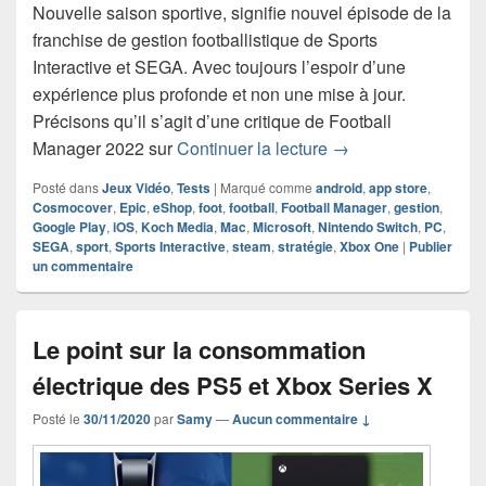
Nouvelle saison sportive, signifie nouvel épisode de la
franchise de gestion footballistique de Sports
Interactive et SEGA. Avec toujours l’espoir d’une
expérience plus profonde et non une mise à jour.
Précisons qu’il s’agit d’une critique de Football
Chronique jeu vidé
Manager 2022 sur
Continuer la lecture
→
Posté dans
Jeux Vidéo
,
Tests
|
Marqué comme
android
,
app store
,
Cosmocover
,
Epic
,
eShop
,
foot
,
football
,
Football Manager
,
gestion
,
Google Play
,
iOS
,
Koch Media
,
Mac
,
Microsoft
,
Nintendo Switch
,
PC
,
SEGA
,
sport
,
Sports Interactive
,
steam
,
stratégie
,
Xbox One
|
Publier
un commentaire
Le point sur la consommation
électrique des PS5 et Xbox Series X
Posté le
30/11/2020
par
Samy
—
Aucun commentaire ↓