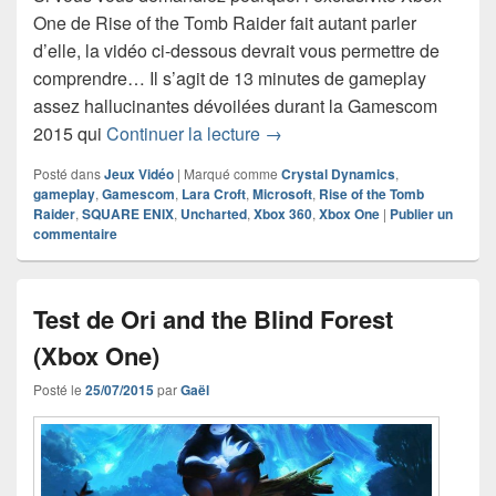
One de Rise of the Tomb Raider fait autant parler
d’elle, la vidéo ci-dessous devrait vous permettre de
comprendre… Il s’agit de 13 minutes de gameplay
assez hallucinantes dévoilées durant la Gamescom
Rise of the Tomb Raider – 13
2015 qui
Continuer la lecture
→
Posté dans
Jeux Vidéo
|
Marqué comme
Crystal Dynamics
,
gameplay
,
Gamescom
,
Lara Croft
,
Microsoft
,
Rise of the Tomb
Raider
,
SQUARE ENIX
,
Uncharted
,
Xbox 360
,
Xbox One
|
Publier un
commentaire
Test de Ori and the Blind Forest
(Xbox One)
Posté le
25/07/2015
par
Gaël