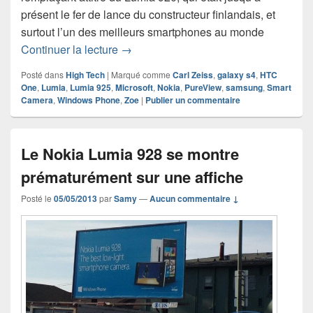
présent le fer de lance du constructeur finlandais, et
surtout l’un des meilleurs smartphones au monde
Retour sur l’annonce du Nokia Lumia 
Continuer la lecture
→
Posté dans
High Tech
|
Marqué comme
Carl Zeiss
,
galaxy s4
,
HTC
One
,
Lumia
,
Lumia 925
,
Microsoft
,
Nokia
,
PureView
,
samsung
,
Smart
Camera
,
Windows Phone
,
Zoe
|
Publier un commentaire
Le Nokia Lumia 928 se montre
prématurément sur une affiche
Posté le
05/05/2013
par
Samy
—
Aucun commentaire ↓