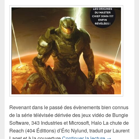
Revenant dans le passé des évènements bien connus
de la série télévisée dérivée des jeux vidéo de Bungie
Software, 343 Industries et Microsoft, Halo La chute de
Reach (404 Éditions) d’Éric Nylund, traduit par Laurent
Chronique rom
Laget et à la couverture
Continuer la lecture
→