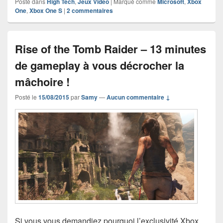
Posté dans
High Tech
,
Jeux Vidéo
|
Marqué comme
Microsoft
,
Xbox
One
,
Xbox One S
|
2
commentaires
Rise of the Tomb Raider – 13 minutes
de gameplay à vous décrocher la
mâchoire !
Posté le
15/08/2015
par
Samy
—
Aucun commentaire ↓
Si vous vous demandiez pourquoi l’exclusivité Xbox