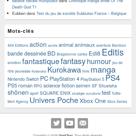
bataille navale multijoueur
dans
Chronique manga Bride Of The
Death God T1
Eubben
dans
Test du jeu de société Subbuteo France – Belgique
Mots-clés
action
animaux
animal
404 Editions
aventure
Bamboo
amitie
Editis
BD
Edi8
bande dessinée
Bragelonne
cartes
fantasy
fantastique
humour
emotion
jeu de
manga
Kurokawa
rôle
jeunesse
livre
Kodansha
PS4
PC
PlayStation 4
Nintendo Switch
PlayStation 5
PS5
roman
science fiction
seinen
SF
Shueisha
RPG
shônen
test
SQUARE ENIX
sport
Tuttle-
stratégie
surnaturel
Univers Poche
Xbox One
Mori Agency
Xbox Series
Copyright © 2026
GeekTest
. Tous droits réservés.