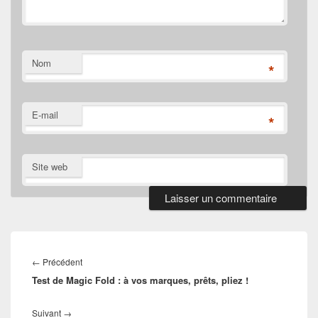
Nom
*
E-mail
*
Site web
Navigation
de
Article
←
Précédent
l’article
Test de Magic Fold : à vos marques, prêts, pliez !
précédent :
Article
Suivant
→