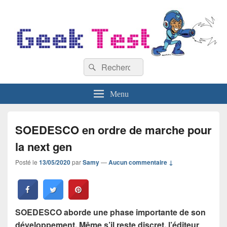
GeekTest
Recherche :
Blog jeux-vidéo et high-tech
Rechercher
Menu
SOEDESCO en ordre de marche pour
la next gen
Posté le
13/05/2020
par
Samy
—
Aucun commentaire ↓
SOEDESCO aborde une phase importante de son
développement. Même s’il reste discret, l’éditeur