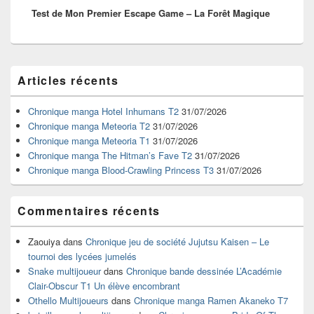
Test de Mon Premier Escape Game – La Forêt Magique
suivant :
Zone
Articles récents
principale
de
widget
Chronique manga Hotel Inhumans T2
31/07/2026
pour
Chronique manga Meteoria T2
31/07/2026
la
Chronique manga Meteoria T1
31/07/2026
barre
Chronique manga The Hitman’s Fave T2
31/07/2026
latérale
Chronique manga Blood-Crawling Princess T3
31/07/2026
Commentaires récents
Zaouiya
dans
Chronique jeu de société Jujutsu Kaisen – Le
tournoi des lycées jumelés
Snake multijoueur
dans
Chronique bande dessinée L’Académie
Clair-Obscur T1 Un élève encombrant
Othello Multijoueurs
dans
Chronique manga Ramen Akaneko T7