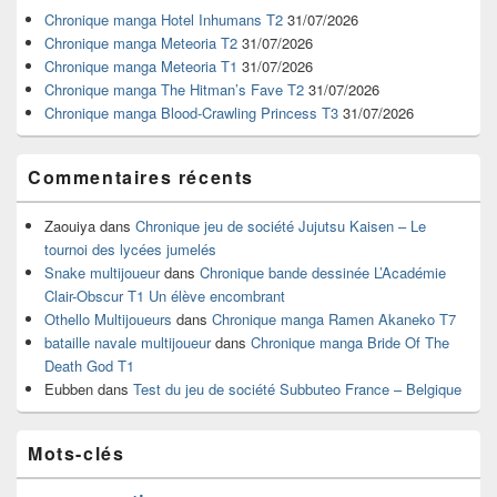
widget
Chronique manga Hotel Inhumans T2
31/07/2026
pour
Chronique manga Meteoria T2
31/07/2026
la
Chronique manga Meteoria T1
31/07/2026
barre
Chronique manga The Hitman’s Fave T2
31/07/2026
latérale
Chronique manga Blood-Crawling Princess T3
31/07/2026
Commentaires récents
Zaouiya
dans
Chronique jeu de société Jujutsu Kaisen – Le
tournoi des lycées jumelés
Snake multijoueur
dans
Chronique bande dessinée L’Académie
Clair-Obscur T1 Un élève encombrant
Othello Multijoueurs
dans
Chronique manga Ramen Akaneko T7
bataille navale multijoueur
dans
Chronique manga Bride Of The
Death God T1
Eubben
dans
Test du jeu de société Subbuteo France – Belgique
Mots-clés