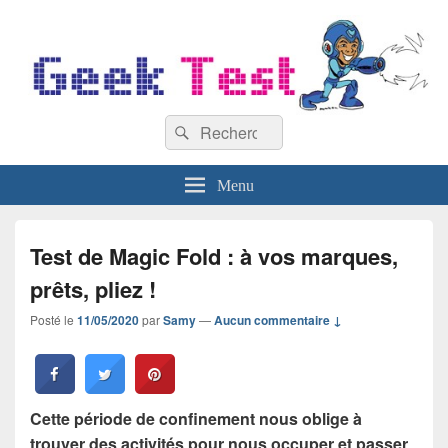
GeekTest
Recherche :
Blog jeux-vidéo et high-tech
Rechercher
Menu
Test de Magic Fold : à vos marques,
prêts, pliez !
Posté le
11/05/2020
par
Samy
—
Aucun commentaire ↓
Cette période de confinement nous oblige à
trouver des activités pour nous occuper et passer